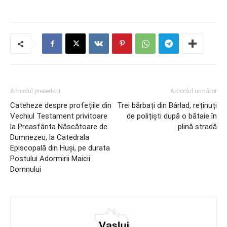
Articolul precedent
Articolul următor
Cateheze despre profețiile din
Trei bărbați din Bârlad, reținuți
Vechiul Testament privitoare
de polițiști după o bătaie în
la Preasfânta Născătoare de
plină stradă
Dumnezeu, la Catedrala
Episcopală din Huși, pe durata
Postului Adormirii Maicii
Domnului