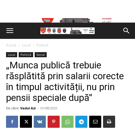
Acasă
Local
Politică
Local
Politică
Social
„Munca publică trebuie
răsplătită prin salarii corecte
în timpul activității, nu prin
pensii speciale după”
De către
Vaslui Azi
-
01/08/2025