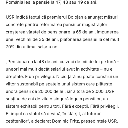
România ies la pensie la 47, 48 sau 49 de ani.
USR indică faptul că premierul Bolojan a anunțat măsuri
concrete pentru reformarea pensiilor magistraților:
creșterea vârstei de pensionare la 65 de ani, impunerea
unei vechimi de 35 de ani, plafonarea pensiei la cel mult
70% din ultimul salariu net.
„Pensionarea la 48 de ani, cu zeci de mii de lei pe lună –
uneori mai mult decât salariul avut în activitate – nu e
dreptate. E un privilegiu. Nicio țară nu poate construi un
viitor sustenabil pe spatele unui sistem care plătește
unora pensii de 20.000 de lei, iar altora de 2.000 .USR
susține de ani de zile o singură lege a pensiilor, un
sistem echitabil pentru toți. Fără excepții. Fără privilegii.
E timpul ca statul să devină, în sfârșit, al tuturor
cetățenilor”, a declarat Dominic Fritz, președintele USR.