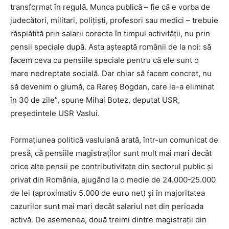
transformat în regulă. Munca publică – fie că e vorba de
judecători, militari, polițiști, profesori sau medici – trebuie
răsplătită prin salarii corecte în timpul activității, nu prin
pensii speciale după. Asta așteaptă românii de la noi: să
facem ceva cu pensiile speciale pentru că ele sunt o
mare nedreptate socială. Dar chiar să facem concret, nu
să devenim o glumă, ca Rareș Bogdan, care le-a eliminat
în 30 de zile”, spune Mihai Botez, deputat USR,
președintele USR Vaslui.
Formațiunea politică vasluiană arată, într-un comunicat de
presă, că pensiile magistraților sunt mult mai mari decât
orice alte pensii pe contributivitate din sectorul public și
privat din România, ajugând la o medie de 24.000-25.000
de lei (aproximativ 5.000 de euro net) și în majoritatea
cazurilor sunt mai mari decât salariul net din perioada
activă. De asemenea, două treimi dintre magistrații din