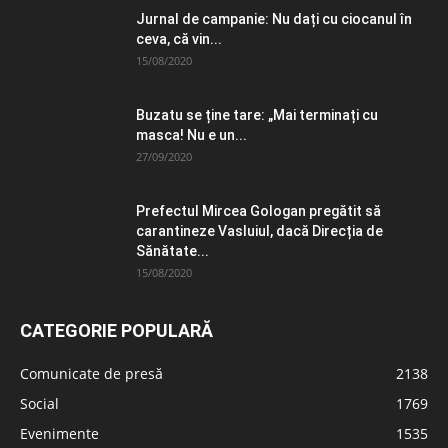
Jurnal de campanie: Nu dați cu ciocanul în
ceva, că vin...
15/08/2020
Buzatu se ține tare: „Mai terminați cu
masca! Nu e un...
27/09/2020
Prefectul Mircea Gologan pregătit să
carantineze Vasluiul, dacă Direcția de
Sănătate...
15/08/2020
CATEGORIE POPULARĂ
Comunicate de presă
2138
Social
1769
Evenimente
1535