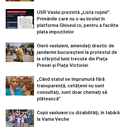
USR Vaslui prezintă „Lista rușinii”:
Primăriile care nu s-au înrolat în
platforma Ghiseul.ro, pentru a facilita
plata impozitelor
Oierii vasluieni, amendați drastic de
jandarmii bucureșteni la protestul de
la sfârșitul lunii trecute din Piața
Presei și Piața Victoriei
„Când statul se împrumută fără
transparență, cetățenii nu sunt
consultați, sunt doar chemați să
plătească”
Copii vasluieni cu dizabilități, în tabără
la Vama Veche