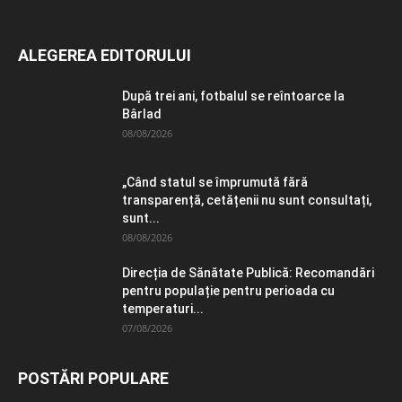
ALEGEREA EDITORULUI
După trei ani, fotbalul se reîntoarce la
Bârlad
08/08/2026
„Când statul se împrumută fără
transparență, cetățenii nu sunt consultați,
sunt...
08/08/2026
Direcția de Sănătate Publică: Recomandări
pentru populație pentru perioada cu
temperaturi...
07/08/2026
POSTĂRI POPULARE