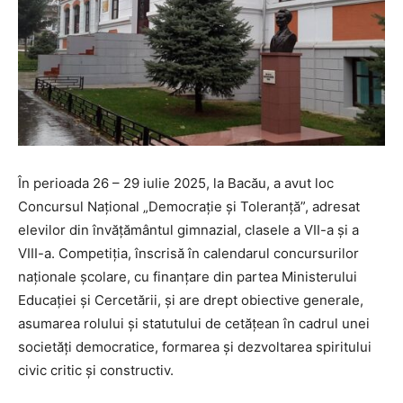
În perioada 26 – 29 iulie 2025, la Bacău, a avut loc
Concursul Național „Democrație și Toleranță”, adresat
elevilor din învățământul gimnazial, clasele a VII-a și a
VIII-a. Competiția, înscrisă în calendarul concursurilor
naționale școlare, cu finanțare din partea Ministerului
Educației și Cercetării, și are drept obiective generale,
asumarea rolului şi statutului de cetăţean în cadrul unei
societăţi democratice, formarea şi dezvoltarea spiritului
civic critic şi constructiv.