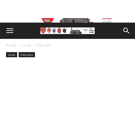
Acasă
Local
Educație
Local
Educație