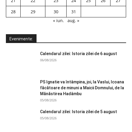
21
22
23
24
25
26
27
28
29
30
31
« iun.
aug. »
Evenimente:
Calendarul zilei: Istoria zilei de 6 august
06/08/2026
PS Ignatie va întâmpina, joi, la Vaslui, Icoana
făcătoare de minuni a Maicii Domnului, de la
Mănăstirea Hadâmbu
05/08/2026
Calendarul zilei: Istoria zilei de 5 august
05/08/2026