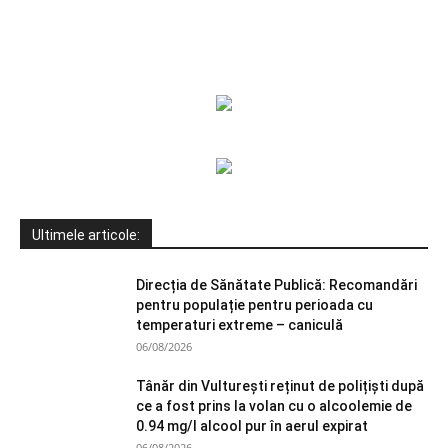
Ultimele articole:
Direcția de Sănătate Publică: Recomandări
pentru populație pentru perioada cu
temperaturi extreme – caniculă
06/08/2026
Tânăr din Vulturești reținut de polițiști după
ce a fost prins la volan cu o alcoolemie de
0.94 mg/l alcool pur în aerul expirat
06/08/2026