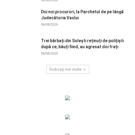
Doi noi procurori, la Parchetul de pe lângă
Judecătoria Vaslui
06/08/2026
Trei bărbați din Solești reținuți de polițiști
după ce, băuți fiind, au agresat doi frați
06/08/2026
Încărcați mai multe