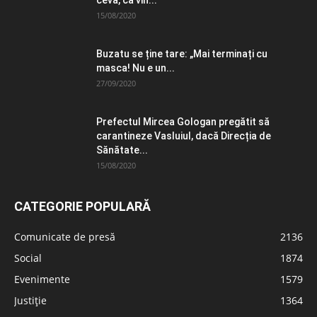
ceva, că vin...
15/08/2020
Buzatu se ține tare: „Mai terminați cu
masca! Nu e un...
27/09/2020
Prefectul Mircea Gologan pregătit să
carantineze Vasluiul, dacă Direcția de
Sănătate...
15/08/2020
CATEGORIE POPULARĂ
Comunicate de presă
2136
Social
1874
Evenimente
1579
Justiție
1364