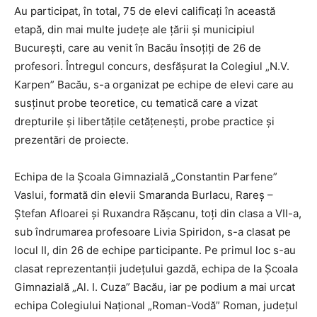
Au participat, în total, 75 de elevi calificați în această
etapă, din mai multe județe ale țării și municipiul
București, care au venit în Bacău însoțiți de 26 de
profesori. Întregul concurs, desfășurat la Colegiul „N.V.
Karpen” Bacău, s-a organizat pe echipe de elevi care au
susținut probe teoretice, cu tematică care a vizat
drepturile și libertățile cetățenești, probe practice și
prezentări de proiecte.
Echipa de la Școala Gimnazială „Constantin Parfene”
Vaslui, formată din elevii Smaranda Burlacu, Rareș –
Ștefan Afloarei și Ruxandra Rășcanu, toți din clasa a VII-a,
sub îndrumarea profesoare Livia Spiridon, s-a clasat pe
locul II, din 26 de echipe participante. Pe primul loc s-au
clasat reprezentanții județului gazdă, echipa de la Școala
Gimnazială „Al. I. Cuza” Bacău, iar pe podium a mai urcat
echipa Colegiului Național „Roman-Vodă” Roman, județul