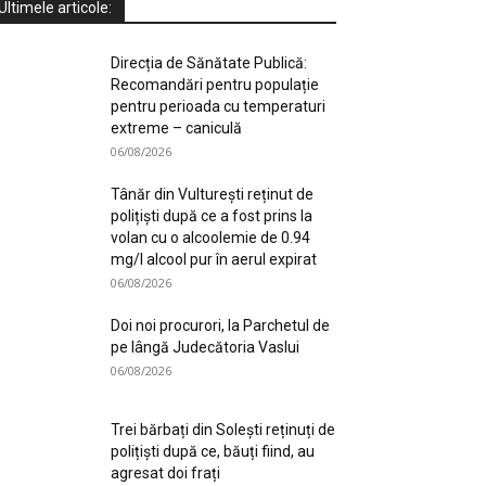
Ultimele articole:
Direcția de Sănătate Publică:
Recomandări pentru populație
pentru perioada cu temperaturi
extreme – caniculă
06/08/2026
Tânăr din Vulturești reținut de
polițiști după ce a fost prins la
volan cu o alcoolemie de 0.94
mg/l alcool pur în aerul expirat
06/08/2026
Doi noi procurori, la Parchetul de
pe lângă Judecătoria Vaslui
06/08/2026
Trei bărbați din Solești reținuți de
polițiști după ce, băuți fiind, au
agresat doi frați