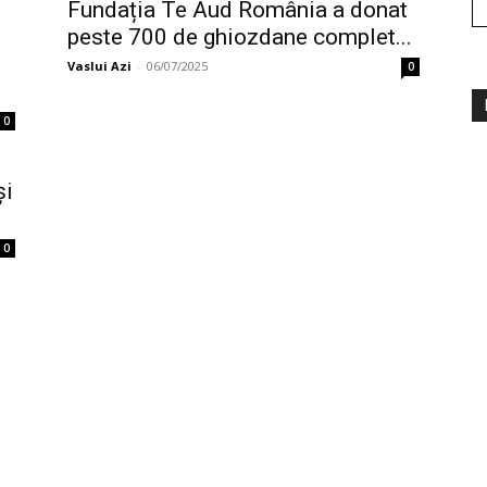
Fundația Te Aud România a donat
peste 700 de ghiozdane complet...
Vaslui Azi
-
06/07/2025
0
0
și
0