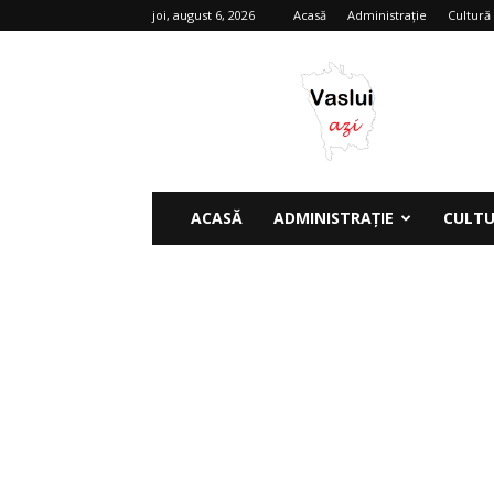
joi, august 6, 2026
Acasă
Administrație
Cultură
Vaslui
azi
ACASĂ
ADMINISTRAȚIE
CULT