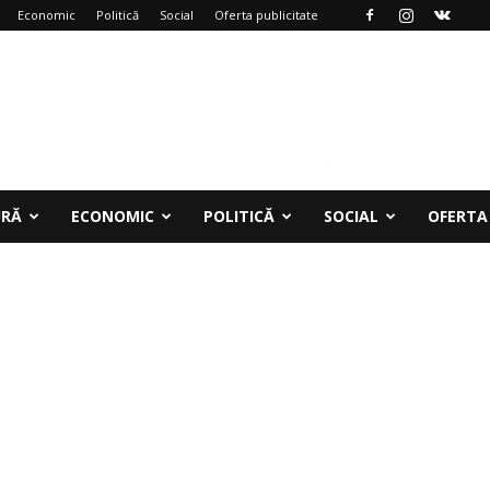
Economic
Politică
Social
Oferta publicitate
URĂ
ECONOMIC
POLITICĂ
SOCIAL
OFERTA