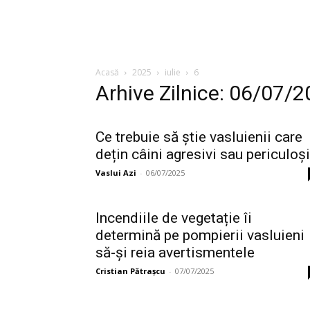
Acasă
2025
iulie
6
Arhive Zilnice: 06/07/
Ce trebuie să știe vasluienii care
dețin câini agresivi sau periculoși
Vaslui Azi
-
06/07/2025
Incendiile de vegetație îi
determină pe pompierii vasluieni
să-și reia avertismentele
Cristian Pătrașcu
-
07/07/2025