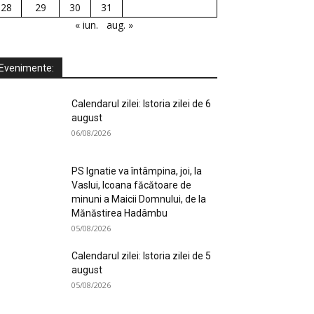
28
29
30
31
« iun.
aug. »
Evenimente:
Calendarul zilei: Istoria zilei de 6
august
06/08/2026
PS Ignatie va întâmpina, joi, la
Vaslui, Icoana făcătoare de
minuni a Maicii Domnului, de la
Mănăstirea Hadâmbu
05/08/2026
Calendarul zilei: Istoria zilei de 5
august
05/08/2026