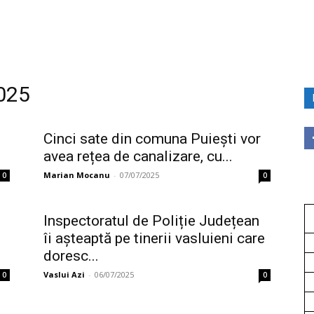
2025
Cinci sate din comuna Puiești vor
avea rețea de canalizare, cu...
Marian Mocanu
-
07/07/2025
0
0
Inspectoratul de Poliție Județean
îi așteaptă pe tinerii vasluieni care
doresc...
Vaslui Azi
-
06/07/2025
0
0