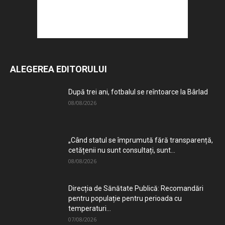
ALEGEREA EDITORULUI
După trei ani, fotbalul se reîntoarce la Bârlad
08/08/2026
„Când statul se împrumută fără transparență,
cetățenii nu sunt consultați, sunt...
08/08/2026
Direcția de Sănătate Publică: Recomandări
pentru populație pentru perioada cu
temperaturi...
07/08/2026