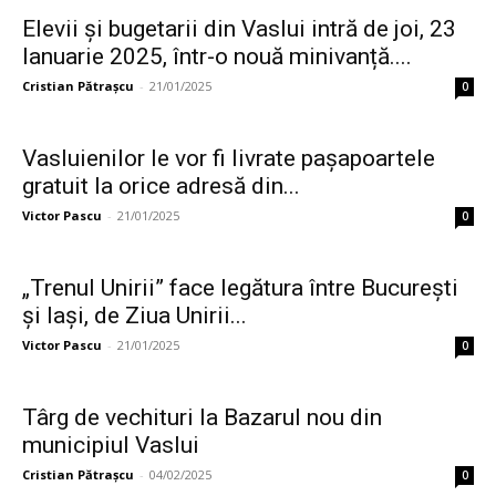
Elevii și bugetarii din Vaslui intră de joi, 23
Ianuarie 2025, într-o nouă minivanță....
Cristian Pătrașcu
-
21/01/2025
0
Vasluienilor le vor fi livrate pașapoartele
gratuit la orice adresă din...
Victor Pascu
-
21/01/2025
0
„Trenul Unirii” face legătura între Bucureşti
şi Iaşi, de Ziua Unirii...
Victor Pascu
-
21/01/2025
0
Târg de vechituri la Bazarul nou din
municipiul Vaslui
Cristian Pătrașcu
-
04/02/2025
0