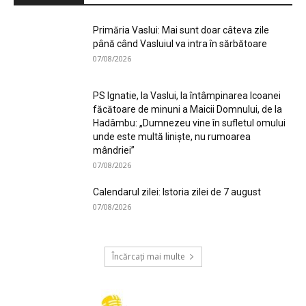
Primăria Vaslui: Mai sunt doar câteva zile
până când Vasluiul va intra în sărbătoare
07/08/2026
PS Ignatie, la Vaslui, la întâmpinarea Icoanei
făcătoare de minuni a Maicii Domnului, de la
Hadâmbu: „Dumnezeu vine în sufletul omului
unde este multă liniște, nu rumoarea
mândriei”
07/08/2026
Calendarul zilei: Istoria zilei de 7 august
07/08/2026
Încărcați mai multe