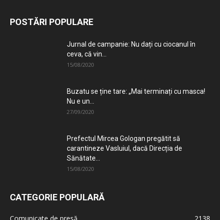
POSTĂRI POPULARE
Jurnal de campanie: Nu dați cu ciocanul în
ceva, că vin...
15/08/2020
Buzatu se ține tare: „Mai terminați cu masca!
Nu e un...
27/09/2020
Prefectul Mircea Gologan pregătit să
carantineze Vasluiul, dacă Direcția de
Sănătate...
15/08/2020
CATEGORIE POPULARĂ
Comunicate de presă
2138