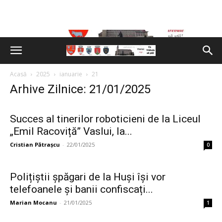
Acasă
2025
ianuarie
21
Arhive Zilnice: 21/01/2025
Succes al tinerilor roboticieni de la Liceul
„Emil Racoviță” Vaslui, la...
Cristian Pătrașcu
-
22/01/2025
0
Polițiștii șpăgari de la Huși își vor
telefoanele și banii confiscați...
Marian Mocanu
-
21/01/2025
1