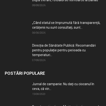
După trei ani, fotbalul se reîntoarce la Bârlad
08/08/2026
„Când statul se împrumută fără transparență,
cetățenii nu sunt consultați, sunt...
08/08/2026
Direcția de Sănătate Publică: Recomandări
pentru populație pentru perioada cu
temperaturi...
07/08/2026
POSTĂRI POPULARE
Jurnal de campanie: Nu dați cu ciocanul în
ceva, că vin...
15/08/2020