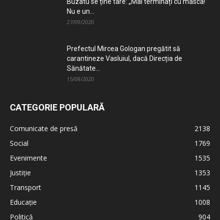
Buzatu se ține tare: „Mai terminați cu masca!
Nu e un...
27/09/2020
Prefectul Mircea Gologan pregătit să
carantineze Vasluiul, dacă Direcția de
Sănătate...
15/08/2020
CATEGORIE POPULARĂ
Comunicate de presă
2138
Social
1769
Evenimente
1535
Justiție
1353
Transport
1145
Educație
1008
Politică
904