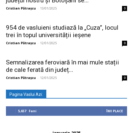
județul nostru și Botoșani se...
Cristian Pătrașcu
-
13/01/2025
0
954 de vasluieni studiază la „Cuza”, locul
trei în topul universității ieșene
Cristian Pătrașcu
-
12/01/2025
0
Semnalizarea feroviară în mai mule stații
de cale ferată din județ...
Cristian Pătrașcu
-
12/01/2025
0
Pagina Vaslui Azi:
5,657
Fani
ÎMI PLACE
ianuarie 2025