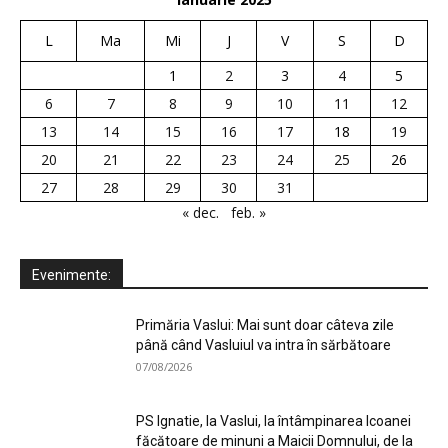
L
Ma
Mi
J
V
S
D
1
2
3
4
5
6
7
8
9
10
11
12
13
14
15
16
17
18
19
20
21
22
23
24
25
26
27
28
29
30
31
« dec.
feb. »
Evenimente:
Primăria Vaslui: Mai sunt doar câteva zile
până când Vasluiul va intra în sărbătoare
07/08/2026
PS Ignatie, la Vaslui, la întâmpinarea Icoanei
făcătoare de minuni a Maicii Domnului, de la