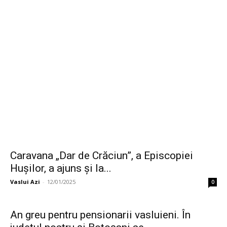
Caravana „Dar de Crăciun”, a Episcopiei
Hușilor, a ajuns și la...
Vaslui Azi
-
12/01/2025
0
An greu pentru pensionarii vasluieni. În