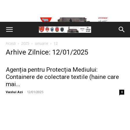
Acasă
2025
ianuarie
12
Arhive Zilnice: 12/01/2025
Agenția pentru Protecția Mediului:
Containere de colectare textile (haine care
mai...
Vaslui Azi
-
12/01/2025
0