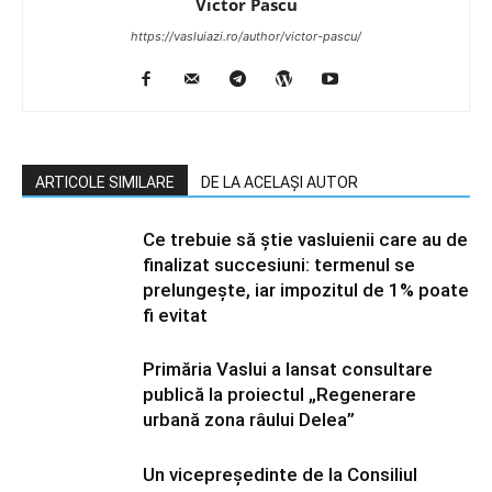
Victor Pascu
https://vasluiazi.ro/author/victor-pascu/
ARTICOLE SIMILARE
DE LA ACELAȘI AUTOR
Ce trebuie să știe vasluienii care au de
finalizat succesiuni: termenul se
prelungește, iar impozitul de 1% poate
fi evitat
Primăria Vaslui a lansat consultare
publică la proiectul „Regenerare
urbană zona râului Delea”
Un vicepreședinte de la Consiliul