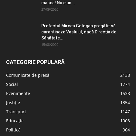
masca! Nu e un...
27/09/2020
Prefectul Mircea Gologan pregătit să
carantineze Vasluiul, dacă Direcția de
Sănătate...
15/08/2020
CATEGORIE POPULARĂ
Comunicate de presă
2138
Social
1774
Evenimente
1538
Justiție
1354
Transport
1147
Educație
1008
Politică
904