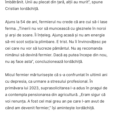
îmbătrânit. Unii au plecat din țară, alții au murit”, spune
Cristian Iordăchiță.
Ajuns la 54 de ani, fermierul nu crede că are cui să-i lase
ferma. „Tinerii nu vor să muncească cu gleznele în noroi
și arși de soare. Îi înțeleg. Ajung acasă și nu am energie
să-mi scot soția la plimbare. E trist. Nu îi învinovățesc pe
cei care nu vor să lucreze pământul. Nu aș recomanda
nimănui să devină fermier. Dacă aș putea începe din nou,
nu aș face asta”, concluzionează Iordăchiță.
Micul fermier mărturisește că s-a confruntat în ultimii ani
cu depresia, ca urmare a stresului profesional. În
primăvara lui 2023, suprasolicitarea l-a adus în pragul de
a contempla pensionarea din agricultură. „Eram sigur că
voi renunța. A fost cel mai greu an pe care l-am avut de
când am devenit fermier,” își amintește Iordăchiță.