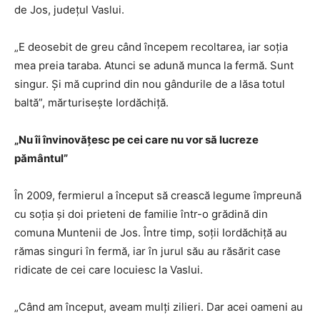
de Jos, județul Vaslui.
„E deosebit de greu când începem recoltarea, iar soția
mea preia taraba. Atunci se adună munca la fermă. Sunt
singur. Și mă cuprind din nou gândurile de a lăsa totul
baltă”, mărturisește Iordăchiță.
„Nu îi învinovățesc pe cei care nu vor să lucreze
pământul”
În 2009, fermierul a început să crească legume împreună
cu soția și doi prieteni de familie într-o grădină din
comuna Muntenii de Jos. Între timp, soții Iordăchiță au
rămas singuri în fermă, iar în jurul său au răsărit case
ridicate de cei care locuiesc la Vaslui.
„Când am început, aveam mulți zilieri. Dar acei oameni au