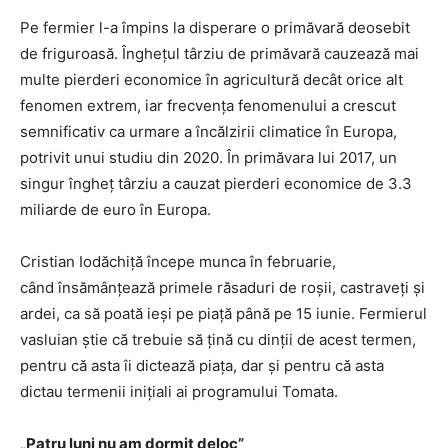
Pe fermier l-a împins la disperare o primăvară deosebit
de friguroasă. Înghețul târziu de primăvară cauzează mai
multe pierderi economice în agricultură decât orice alt
fenomen extrem, iar frecvența fenomenului a crescut
semnificativ ca urmare a încălzirii climatice în Europa,
potrivit unui studiu din 2020. În primăvara lui 2017, un
singur îngheț târziu a cauzat pierderi economice de 3.3
miliarde de euro în Europa.
Cristian Iodăchiță începe munca în februarie,
când însămânțează primele răsaduri de roșii, castraveți și
ardei, ca să poată ieși pe piață până pe 15 iunie. Fermierul
vasluian știe că trebuie să țină cu dinții de acest termen,
pentru că asta îi dictează piața, dar și pentru că asta
dictau termenii inițiali ai programului Tomata.
„Patru luni nu am dormit deloc”