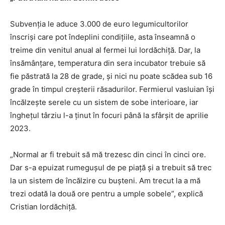
Subvenția le aduce 3.000 de euro legumicultorilor
înscriși care pot îndeplini condițiile, asta înseamnă o
treime din venitul anual al fermei lui Iordăchiță. Dar, la
însămânțare, temperatura din sera incubator trebuie să
fie păstrată la 28 de grade, și nici nu poate scădea sub 16
grade în timpul creșterii răsadurilor. Fermierul vasluian își
încălzește serele cu un sistem de sobe interioare, iar
înghețul târziu l-a ținut în focuri până la sfârșit de aprilie
2023.
„Normal ar fi trebuit să mă trezesc din cinci în cinci ore.
Dar s-a epuizat rumegușul de pe piață și a trebuit să trec
la un sistem de încălzire cu bușteni. Am trecut la a mă
trezi odată la două ore pentru a umple sobele”, explică
Cristian Iordăchiță.