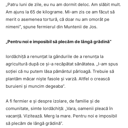
„Patru luni de zile, eu nu am dormit deloc. Am slăbit mult.
Am ajuns la 65 de kilograme. Mi-am zis ce am făcut să
merit o asemenea tortură, că doar nu am omorât pe
nimeni”, spune fermierul din Muntenii de Jos.
„Pentru noi e imposibil să plecăm de lângă grădină”
Iordăchiță a renunțat la gândurile de a renunța la
agricultură după ce și-a recăpătat sănătatea. „I-am spus
soției că nu putem lăsa pământul pârloagă. Trebuie să
plantăm măcar niște fasole și varză. Altfel o crească
buruieni și muncim degeaba”.
A fi fermier e și despre izolare, de familie și de
comunitate, simte Iordăchiță: „Vara, oamenii pleacă în
vacanță. Vizitează. Merg la mare. Pentru noi e imposibil
să plecăm de lângă grădină”.