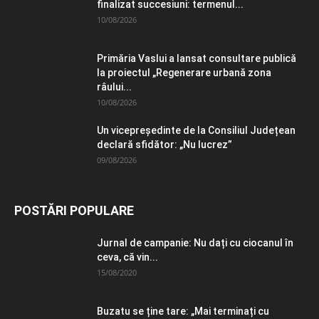
finalizat succesiuni: termenul...
10/08/2026
Primăria Vaslui a lansat consultare publică
la proiectul „Regenerare urbană zona
râului...
10/08/2026
Un vicepreședinte de la Consiliul Județean
declară sfidător: „Nu lucrez”
09/08/2026
POSTĂRI POPULARE
Jurnal de campanie: Nu dați cu ciocanul în
ceva, că vin...
15/08/2020
Buzatu se ține tare: „Mai terminați cu