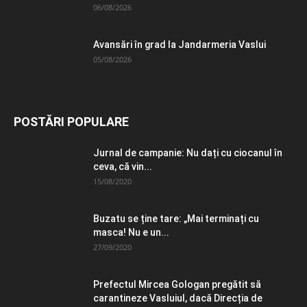
06/08/2026
Avansări în grad la Jandarmeria Vaslui
05/08/2026
POSTĂRI POPULARE
Jurnal de campanie: Nu dați cu ciocanul în
ceva, că vin...
15/08/2020
Buzatu se ține tare: „Mai terminați cu
masca! Nu e un...
27/09/2020
Prefectul Mircea Gologan pregătit să
carantineze Vasluiul, dacă Direcția de