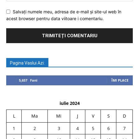
Salvați numele meu, adresa de e-mail și site-ul web în
acest browser pentru data viitoare i comentariu.
Pagina Vaslui Azi:
5,657
Fani
ÎMI PLACE
iulie 2024
L
Ma
Mi
J
V
S
D
1
2
3
4
5
6
7