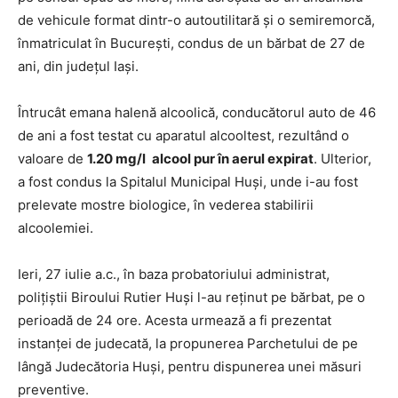
de vehicule format dintr-o autoutilitară și o semiremorcă,
înmatriculat în București, condus de un bărbat de 27 de
ani, din județul Iași.
Întrucât emana halenă alcoolică, conducătorul auto de 46
de ani a fost testat cu aparatul alcooltest, rezultând o
valoare de
1.20 mg/l
alcool pur în aerul expirat
. Ulterior,
a fost condus la Spitalul Municipal Huși, unde i-au fost
prelevate mostre biologice, în vederea stabilirii
alcoolemiei.
Ieri, 27 iulie a.c., în baza probatoriului administrat,
polițiștii Biroului Rutier Huși l-au reținut pe bărbat, pe o
perioadă de 24 ore. Acesta urmează a fi prezentat
instanței de judecată, la propunerea Parchetului de pe
lângă Judecătoria Huși, pentru dispunerea unei măsuri
preventive.