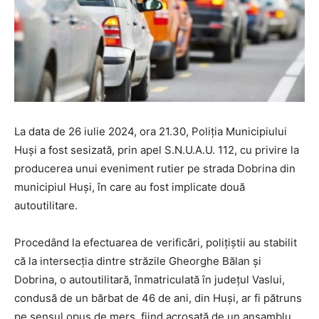
La data de 26 iulie 2024, ora 21.30, Poliția Municipiului
Huși a fost sesizată, prin apel S.N.U.A.U. 112, cu privire la
producerea unui eveniment rutier pe strada Dobrina din
municipiul Huși, în care au fost implicate două
autoutilitare.
Procedând la efectuarea de verificări, polițiștii au stabilit
că la intersecția dintre străzile Gheorghe Bălan și
Dobrina, o autoutilitară, înmatriculată în județul Vaslui,
condusă de un bărbat de 46 de ani, din Huși, ar fi pătruns
pe sensul opus de mers, fiind acroșată de un ansamblu