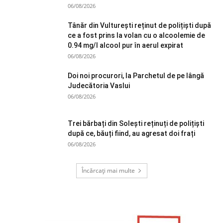
06/08/2026
Tânăr din Vulturești reținut de polițiști după
ce a fost prins la volan cu o alcoolemie de
0.94 mg/l alcool pur în aerul expirat
06/08/2026
Doi noi procurori, la Parchetul de pe lângă
Judecătoria Vaslui
06/08/2026
Trei bărbați din Solești reținuți de polițiști
după ce, băuți fiind, au agresat doi frați
06/08/2026
Încărcați mai multe