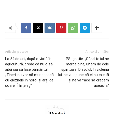
Articolul precedent
Articolul următor
La 54 de ani, după o viață în
PS Ignatie: „Când totul ne
agricultură, crede că nu o să
merge bine, uităm de cele
aibă cui să lase pământul.
spirituale. Diavolul, în viclenia
„Tinerii nu vor să muncească
lui, ne va spune că el nu există
cu gleznele în noroi și arși de
și ne va face să credem
soare. Îi înțeleg”
aceasta”