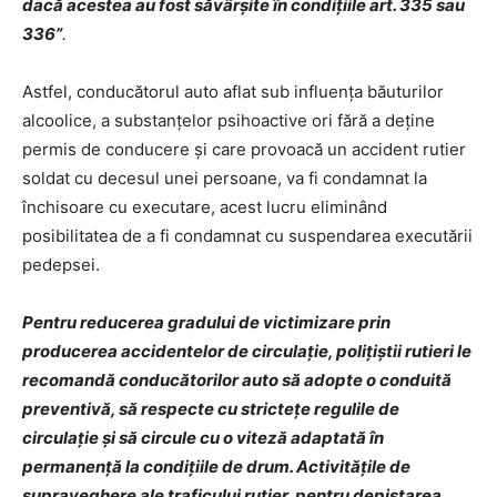
dacă acestea au fost săvârșite în condițiile art. 335 sau
336”
.
Astfel, conducătorul auto aflat sub influența băuturilor
alcoolice, a substanțelor psihoactive ori fără a deține
permis de conducere și care provoacă un accident rutier
soldat cu decesul unei persoane, va fi condamnat la
închisoare cu executare, acest lucru eliminând
posibilitatea de a fi condamnat cu suspendarea executării
pedepsei.
Pentru reducerea gradului de victimizare prin
producerea accidentelor de circulație, polițiștii rutieri le
recomandă conducătorilor auto să adopte o conduită
preventivă, să respecte cu strictețe regulile de
circulație și să circule cu o viteză adaptată în
permanență la condițiile de drum. Activitățile de
supraveghere ale traficului rutier, pentru depistarea