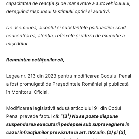
capacitatea de reacţie şi de manevrare a autovehiculului,
dereglând răspunsul la stimulii optici şi auditivi.
De asemenea, alcoolul și substanțele psihoactive scad
concentrarea, atenţia, reflexele şi viteza de execuţie a
mişcărilor.
Reamintim cetățenilor că
,
Legea nr. 213 din 2023 pentru modificarea Codului Penal
a fost promulgată de Președintele României și publicată
în Monitorul Oficial.
Modificarea legislativă adusă articolului 91 din Codul
1
Penal prevede faptul că:
”(3
)
Nu se poate dispune
suspendarea executării pedepsei sub supraveghere în
cazul infracțiunilor prevăzute la art. 192 alin. (2) și (3),