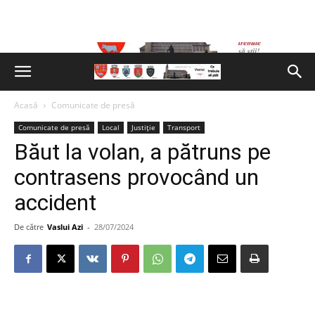
Acasă
Comunicate de presă
Comunicate de presă
Local
Justiție
Transport
Băut la volan, a pătruns pe
contrasens provocând un
accident
De către
Vaslui Azi
-
28/07/2024