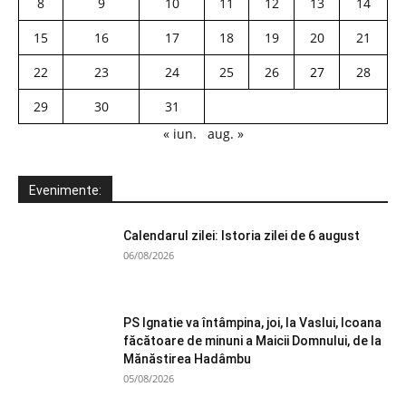
8
9
10
11
12
13
14
15
16
17
18
19
20
21
22
23
24
25
26
27
28
29
30
31
« iun.
aug. »
Evenimente:
Calendarul zilei: Istoria zilei de 6 august
06/08/2026
PS Ignatie va întâmpina, joi, la Vaslui, Icoana
făcătoare de minuni a Maicii Domnului, de la
Mănăstirea Hadâmbu
05/08/2026