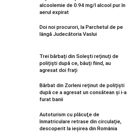
alcoolemie de 0.94 mg/l alcool pur în
aerul expirat
Doi noi procurori, la Parchetul de pe
lângă Judecătoria Vaslui
Trei bărbați din Solești reținuți de
polițiști după ce, băuți fiind, au
agresat doi frați
Bărbat din Zorleni reținut de polițiști
după ce a agresat un consătean și i-a
furat banii
Autoturism cu plăcuţe de
înmatriculare retrase din circulație,
descoperit la ieșirea din România