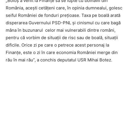
„Boloș a venit la Finanțe să se lupte cu bolnavii din
România, acești cetățeni care, în opinia dumnealui, golesc
seiful României de fonduri prețioase. Taxa pe boală arată
disperarea Guvernului PSD-PNL și cinismul cu care bagă
mâna în buzunarul celor mai vulnerabili dintre români,
pentru că vorbim de situații de risc sau de boală, situații
dificile. Orice zi pe care o petrece acest personaj la
Finanțe, este o zi în care economia României merge din
rău în mai rău”, a conchis deputatul USR Mihai Botez.