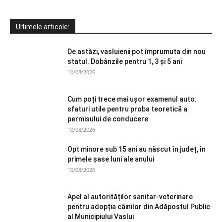
Ultimele articole:
De astăzi, vasluienii pot împrumuta din nou
statul. Dobânzile pentru 1, 3 și 5 ani
10/08/2026
Cum poți trece mai ușor examenul auto:
sfaturi utile pentru proba teoretică a
permisului de conducere
10/08/2026
Opt minore sub 15 ani au născut în județ, în
primele şase luni ale anului
10/08/2026
Apel al autorităților sanitar-veterinare
pentru adopția câinilor din Adăpostul Public
al Municipiului Vaslui