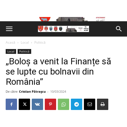
Acasă
Local
Politică
Local
Politică
„Boloș a venit la Finanțe să
se lupte cu bolnavii din
România”
De către
Cristian Pătrașcu
-
10/03/2024