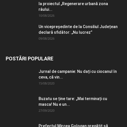
la proiectul „Regenerare urbană zona
râului...
10/08/2026
Un vicepreședinte de la Consiliul Județean
declară sfidător: „Nu lucrez”
09/08/2026
POSTĂRI POPULARE
Jurnal de campanie: Nu dați cu ciocanul în
ceva, că vin...
15/08/2020
Buzatu se ține tare: „Mai terminați cu
masca! Nu e un...
27/09/2020
Prefectul Mircea Gologan pregătit să