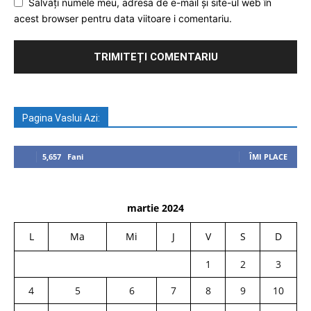
Salvați numele meu, adresa de e-mail și site-ul web în
acest browser pentru data viitoare i comentariu.
Pagina Vaslui Azi:
5,657
Fani
ÎMI PLACE
martie 2024
L
Ma
Mi
J
V
S
D
1
2
3
4
5
6
7
8
9
10