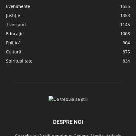
Evenimente
1535
Justiție
1353
Transport
1145
Educație
1008
Politică
904
Cultură
875
Spiritualitate
834
DESPRE NOI
Ce trebuie să știi! Anonimus General Media: Articole