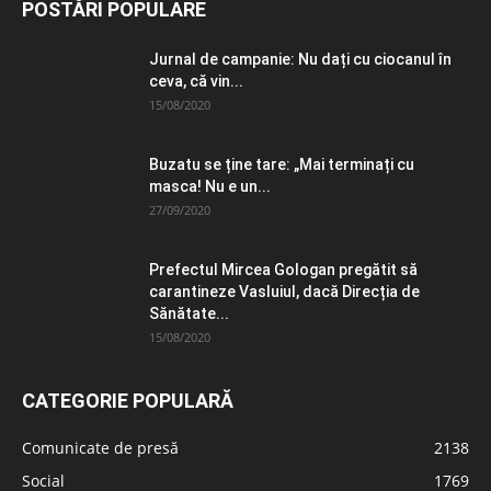
POSTĂRI POPULARE
Jurnal de campanie: Nu dați cu ciocanul în
ceva, că vin...
15/08/2020
Buzatu se ține tare: „Mai terminați cu
masca! Nu e un...
27/09/2020
Prefectul Mircea Gologan pregătit să
carantineze Vasluiul, dacă Direcția de
Sănătate...
15/08/2020
CATEGORIE POPULARĂ
Comunicate de presă
2138
Social
1769