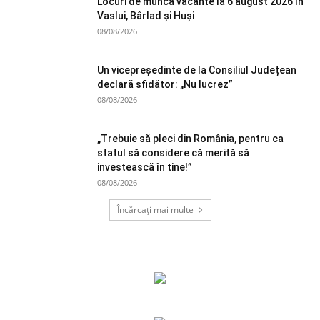
Locuri de muncă vacante la 6 august 2026 în
Vaslui, Bârlad și Huși
08/08/2026
Un vicepreședinte de la Consiliul Județean
declară sfidător: „Nu lucrez”
08/08/2026
„Trebuie să pleci din România, pentru ca
statul să considere că merită să
investească în tine!”
08/08/2026
Încărcați mai multe