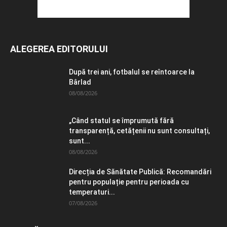
ALEGEREA EDITORULUI
După trei ani, fotbalul se reîntoarce la
Bârlad
08/08/2026
„Când statul se împrumută fără
transparență, cetățenii nu sunt consultați,
sunt...
08/08/2026
Direcția de Sănătate Publică: Recomandări
pentru populație pentru perioada cu
temperaturi...
07/08/2026