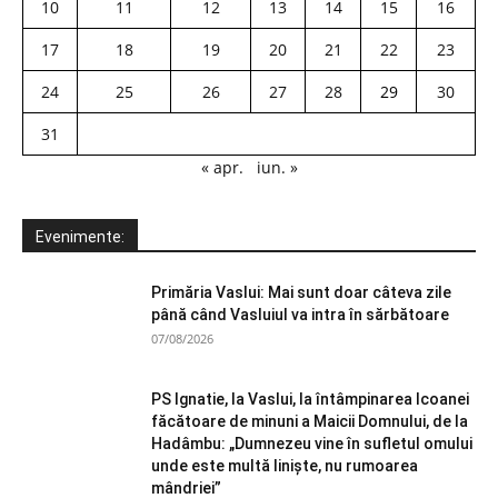
10
11
12
13
14
15
16
17
18
19
20
21
22
23
24
25
26
27
28
29
30
31
« apr.
iun. »
Evenimente:
Primăria Vaslui: Mai sunt doar câteva zile
până când Vasluiul va intra în sărbătoare
07/08/2026
PS Ignatie, la Vaslui, la întâmpinarea Icoanei
făcătoare de minuni a Maicii Domnului, de la
Hadâmbu: „Dumnezeu vine în sufletul omului
unde este multă liniște, nu rumoarea
mândriei”