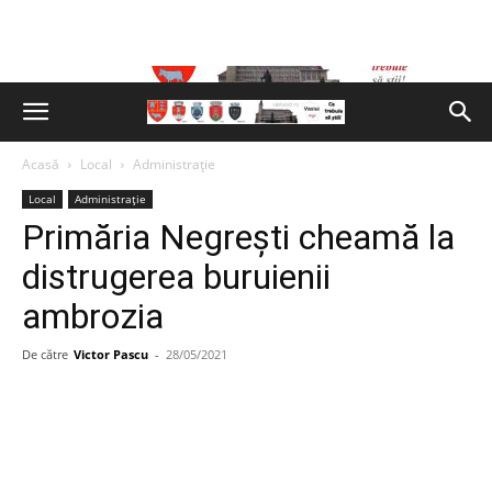
Acasă
Local
Administrație
Local
Administrație
Primăria Negrești cheamă la
distrugerea buruienii
ambrozia
De către
Victor Pascu
-
28/05/2021