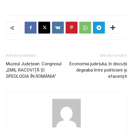
Articolul precedent
Articolul următor
Muzeul Județean: Congresul
Economia județului, în discuții
„EMIL RACOVIȚĂ ȘI
degeaba între politicieni și
SPEOLOGIA ÎN ROMÂNIA”
afaceriști