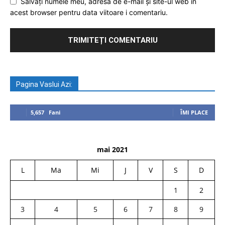
Salvați numele meu, adresa de e-mail și site-ul web în
acest browser pentru data viitoare i comentariu.
Pagina Vaslui Azi:
5,657
Fani
ÎMI PLACE
mai 2021
L
Ma
Mi
J
V
S
D
1
2
3
4
5
6
7
8
9