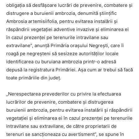
obligația să desfășoare lucrări de prevenire, combatere și
distrugere a buruienii ambrozia, denumită științific
Ambrosia artemisiifolia, pentru evitarea instalării și
răspândirii vegetației adventive invazive și eliminarea ei
în cazul prezenței pe terenurile intravilane sau
extravilane”, anunță Primăria orașului Negrești, care îi
roagă pe negreșteni să sesizeze autorităților locale
identificarea cu buruiana ambrozia printr-o adresă
depusă la registratura Primăriei. Așa cum ar trebui să facă
toate primăriile din județ.
„Nerespectarea prevederilor cu privire la efectuarea
lucrărilor de prevenire, combatere și distrugerea
buruienii ambrozia, pentru evitarea instalării și răspândirii
vegetației și eliminarea ei în cazul prezenței pe terenurile
intravilane sau extravilane, de către proprietarii de
terenuri se sancționeaza cu avertisment”, se spune în