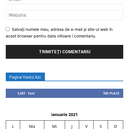
Salvați numele meu, adresa de e-mail și site-ul web în
acest browser pentru data viitoare i comentariu.
Pagina Vaslui Azi:
5,657
Fani
ÎMI PLACE
ianuarie 2021
L
Ma
Mi
J
V
S
D