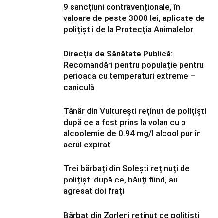
9 sancțiuni contravenționale, în
valoare de peste 3000 lei, aplicate de
polițiștii de la Protecția Animalelor
Direcția de Sănătate Publică:
Recomandări pentru populație pentru
perioada cu temperaturi extreme –
caniculă
Tânăr din Vulturești reținut de polițiști
după ce a fost prins la volan cu o
alcoolemie de 0.94 mg/l alcool pur în
aerul expirat
Trei bărbați din Solești reținuți de
polițiști după ce, băuți fiind, au
agresat doi frați
Bărbat din Zorleni reținut de polițiști