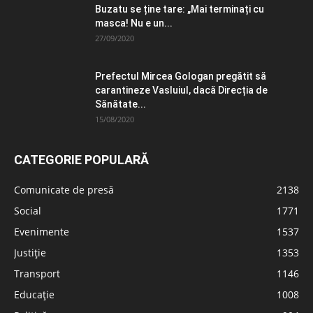
Buzatu se ține tare: „Mai terminați cu
masca! Nu e un...
27/09/2020
Prefectul Mircea Gologan pregătit să
carantineze Vasluiul, dacă Direcția de
Sănătate...
15/08/2020
CATEGORIE POPULARĂ
Comunicate de presă
2138
Social
1771
Evenimente
1537
Justiție
1353
Transport
1146
Educație
1008