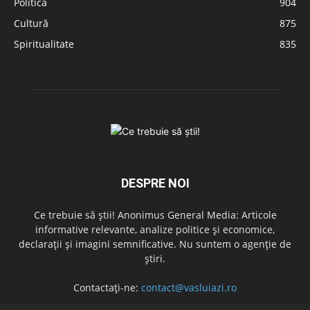
Politică
904
Cultură
875
Spiritualitate
835
DESPRE NOI
Ce trebuie să știi! Anonimus General Media: Articole
informative relevante, analize politice și economice,
declarații și imagini semnificative. Nu suntem o agenție de
știri.
Contactați-ne:
contact@vasluiazi.ro