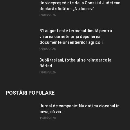
Un vicepreședinte de la Consiliul Județean
declară sfidător: „Nu lucrez”
09/08/2026
31 august este termenul-limită pentru
vizarea carnetelor și depunerea
documentelor rentierilor agricoli
09/08/2026
După trei ani, fotbalul se reîntoarce la
Bârlad
08/08/2026
POSTĂRI POPULARE
Jurnal de campanie: Nu dați cu ciocanul în
ceva, că vin...
15/08/2020