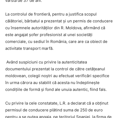
vârstă de 37 de ani.
La controlul de frontieră, pentru a justifica scopul
călătoriei, bărbatul a prezentat şi un permis de conducere
cu însemnele autorităților din R. Moldova, afirmând că
este angajat şofer profesionist al unei societăţi
comerciale, cu sediul în România, care are ca obiect de
activitate transport marfă.
Având suspiciuni cu privire la autenticitatea
documentului prezentat la control de către cetăţeanul
moldovean, colegii noștri au efectuat verificări specifice
în urma cărora au stabilit că acesta nu îndeplinește
condițiile de formă și fond ale unuia autentic, fiind fals.
Cu privire la cele constatate, L.R. a declarat că a obţinut
permisul de conducere plătind suma de 250 de euro
pentru a se putea angaja, pe teritoriul Spaniei, la firma de