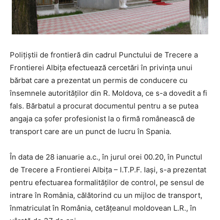
Poliţiştii de frontieră din cadrul Punctului de Trecere a
Frontierei Albiţa efectuează cercetări în privinţa unui
bărbat care a prezentat un permis de conducere cu
însemnele autorităților din R. Moldova, ce s-a dovedit a fi
fals. Bărbatul a procurat documentul pentru a se putea
angaja ca şofer profesionist la o firmă românească de
transport care are un punct de lucru în Spania.
În data de 28 ianuarie a.c., în jurul orei 00.20, în Punctul
de Trecere a Frontierei Albiţa – I.T.P.F. Iași, s-a prezentat
pentru efectuarea formalităților de control, pe sensul de
intrare în România, călătorind cu un mijloc de transport,
înmatriculat în România, cetăţeanul moldovean L.R., în