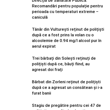
Direcția de Sănătate Publică:
Recomandări pentru populație pentru
perioada cu temperaturi extreme –
caniculă
Tânăr din Vulturești reținut de polițiști
după ce a fost prins la volan cu o
alcoolemie de 0.94 mg/l alcool pur în
aerul expirat
Trei bărbați din Solești reținuți de
polițiști după ce, băuți fiind, au
agresat doi frați
Bărbat din Zorleni reținut de polițiști
după ce a agresat un consătean și i-a
furat banii
Stagiu de pregătire pentru cei 47 de