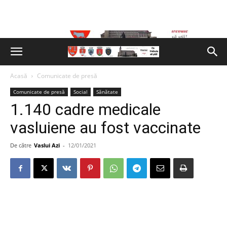
Acasă
Comunicate de presă
Comunicate de presă
Social
Sănătate
1.140 cadre medicale
vasluiene au fost vaccinate
De către
Vaslui Azi
-
12/01/2021