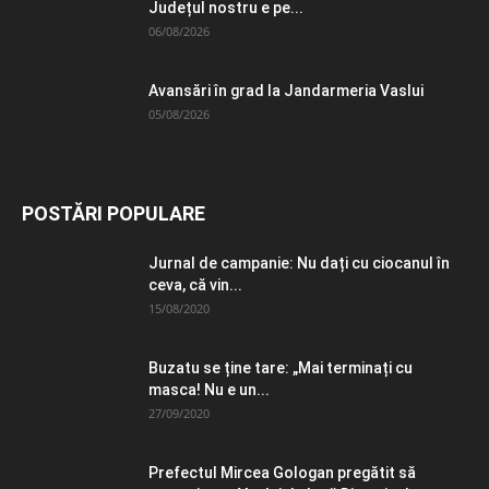
Județul nostru e pe...
06/08/2026
Avansări în grad la Jandarmeria Vaslui
05/08/2026
POSTĂRI POPULARE
Jurnal de campanie: Nu dați cu ciocanul în
ceva, că vin...
15/08/2020
Buzatu se ține tare: „Mai terminați cu
masca! Nu e un...
27/09/2020
Prefectul Mircea Gologan pregătit să