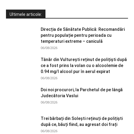
Ultimele articole:
Direcția de Sănătate Publică: Recomandări
pentru populație pentru perioada cu
temperaturi extreme – caniculă
06/08/2026
Tânăr din Vulturești reținut de polițiști după
ce a fost prins la volan cu o alcoolemie de
0.94 mg/l alcool pur în aerul expirat
06/08/2026
Doi noi procurori, la Parchetul de pe lângă
Judecătoria Vaslui
06/08/2026
Trei bărbați din Solești reținuți de polițiști
după ce, băuți fiind, au agresat doi frați
06/08/2026