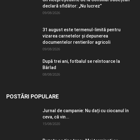
declară sfidător: „Nu lucrez”
09/08/2026
31 august este termenul-limită pentru
vizarea carnetelor și depunerea
documentelor rentierilor agricoli
09/08/2026
După trei ani, fotbalul se reîntoarce la
Bârlad
08/08/2026
POSTĂRI POPULARE
Jurnal de campanie: Nu dați cu ciocanul în
ceva, că vin...
15/08/2020