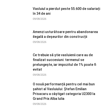
Vasluiul a pierdut peste 55.600 de salariați
în 34 de ani
09/08/2026
Amenzi usturătoare pentru abandonarea
ilegală a deșeurilor din construcții
09/08/2026
Ce trebuie să știe vasluienii care au de
finalizat succesiuni: termenul se
prelungește, iar impozitul de 1% poate fi
evitat
09/08/2026
O nouă performanță pentru cel mai bun
șahist al Vasluiului: Ștefan Emilian
Prisacaru a câștigat categoria U2300 la
Grand Prix Alba Iulia
09/08/2026