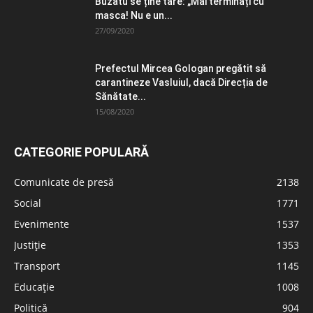
Buzatu se ține tare: „Mai terminați cu
masca! Nu e un...
27/09/2020
Prefectul Mircea Gologan pregătit să
carantineze Vasluiul, dacă Direcția de
Sănătate...
15/08/2020
CATEGORIE POPULARĂ
Comunicate de presă
2138
Social
1771
Evenimente
1537
Justiție
1353
Transport
1145
Educație
1008
Politică
904