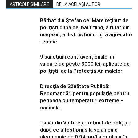
ARTICOLE SIMILARE
DE LA ACELAȘI AUTOR
Bărbat din Ștefan cel Mare reținut de
polițiști după ce, băut fiind, a furat din
magazin, a distrus bunuri și a agresat o
femeie
9 sancțiuni contravenționale, în
valoare de peste 3000 lei, aplicate de
polițiștii de la Protecția Animalelor
Direcția de Sănătate Publică:
Recomandări pentru populație pentru
perioada cu temperaturi extreme –
caniculă
Tânăr din Vulturești reținut de polițiști
după ce a fost prins la volan cu o
alcoolemie de 0.94 mg/l alcool pur în