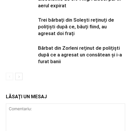
aerul expirat
Trei bărbați din Solești reținuți de
polițiști după ce, băuți fiind, au
agresat doi frați
Bărbat din Zorleni reținut de polițiști
după ce a agresat un consătean și i-a
furat banii
LĂSAȚI UN MESAJ