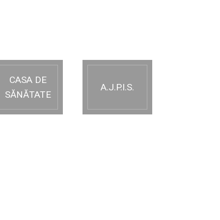
CASA DE
A.J.P.I.S.
SĂNĂTATE