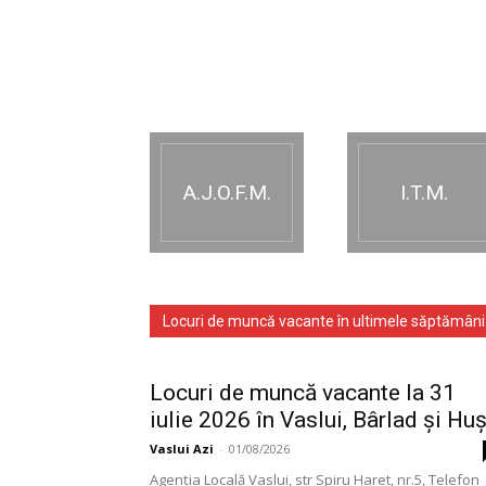
A.J.O.F.M.
I.T.M.
Locuri de muncă vacante în ultimele săptămâni
Locuri de muncă vacante la 31
iulie 2026 în Vaslui, Bârlad și Huș
Vaslui Azi
-
01/08/2026
Agenţia Locală Vaslui, str Spiru Haret, nr.5, Telefon