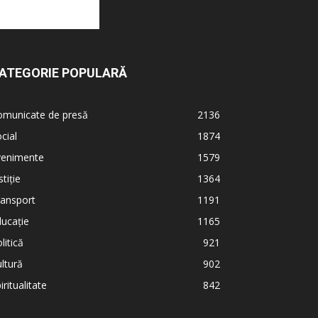
ATEGORIE POPULARĂ
omunicate de presă
2136
cial
1874
venimente
1579
stiție
1364
ransport
1191
ucație
1165
litică
921
ltură
902
iritualitate
842