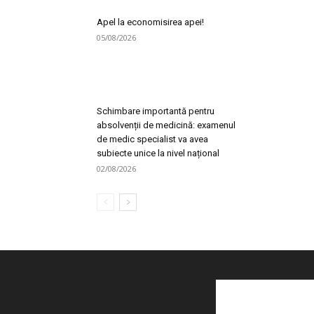
Apel la economisirea apei!
05/08/2026
Schimbare importantă pentru
absolvenții de medicină: examenul
de medic specialist va avea
subiecte unice la nivel național
02/08/2026