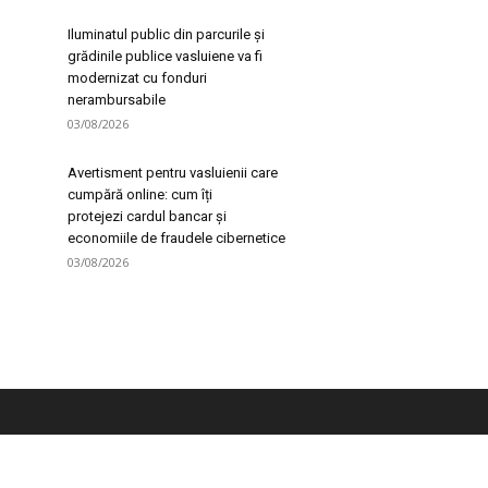
Iluminatul public din parcurile și
grădinile publice vasluiene va fi
modernizat cu fonduri
nerambursabile
03/08/2026
Avertisment pentru vasluienii care
cumpără online: cum îți
protejezi cardul bancar și
economiile de fraudele cibernetice
03/08/2026