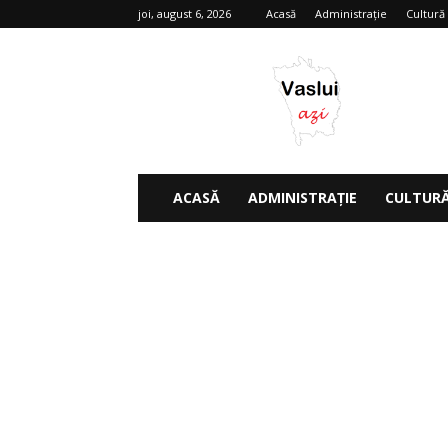
joi, august 6, 2026
Acasă
Administrație
Cultură
Vaslui
azi
ACASĂ
ADMINISTRAȚIE
CULTUR