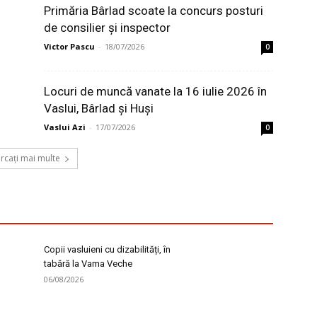
Primăria Bârlad scoate la concurs posturi
de consilier și inspector
Victor Pascu
-
18/07/2026
0
Locuri de muncă vanate la 16 iulie 2026 în
Vaslui, Bârlad și Huși
Vaslui Azi
-
17/07/2026
0
ărcați mai multe
Copii vasluieni cu dizabilități, în
tabără la Vama Veche
06/08/2026