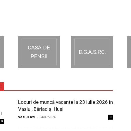
CASA DE
D.G.A.S.P.C.
PENSII
:
Locuri de muncă vacante la 23 iulie 2026 în
Vaslui, Bârlad și Huși
i
Vaslui Azi
-
24/07/2026
0
0