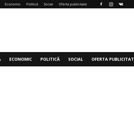
Economic
Politică
Social
Oferta publicitate
Ă
ECONOMIC
POLITICĂ
SOCIAL
OFERTA PUBLICITAT