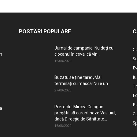
POSTĂRI POPULARE
C
Jurnal de campanie: Nu dați cu
C
in
ciocanul în ceva, că vin...
So
15/08/2020
E
Ju
Buzatu se ține tare: „Mai
terminați cu masca! Nu e un...
T
27/09/2020
Ed
Po
Prefectul Mircea Gologan
ia
pregătit să carantineze Vasluiul,
Cu
dacă Direcția de Sănătate...
Sp
15/08/2020