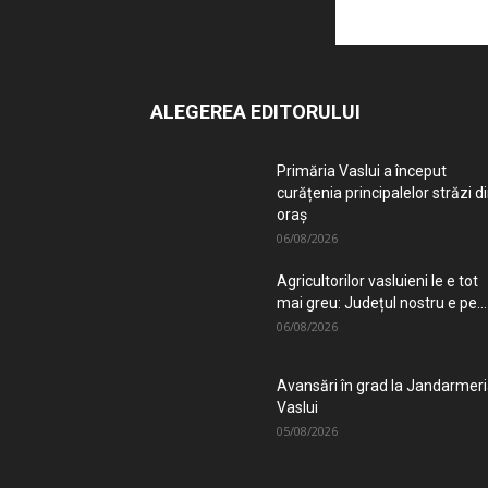
ALEGEREA EDITORULUI
Primăria Vaslui a început
curățenia principalelor străzi d
oraș
06/08/2026
Agricultorilor vasluieni le e tot
mai greu: Județul nostru e pe...
06/08/2026
Avansări în grad la Jandarmer
Vaslui
05/08/2026