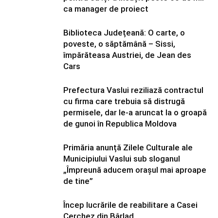
ca manager de proiect
Biblioteca Județeană: O carte, o
poveste, o săptămână – Sissi,
împărăteasa Austriei, de Jean des
Cars
Prefectura Vaslui reziliază contractul
cu firma care trebuia să distrugă
permisele, dar le-a aruncat la o groapă
de gunoi în Republica Moldova
Primăria anunță Zilele Culturale ale
Municipiului Vaslui sub sloganul
„Împreună aducem orașul mai aproape
de tine”
Încep lucrările de reabilitare a Casei
Cerchez din Bârlad