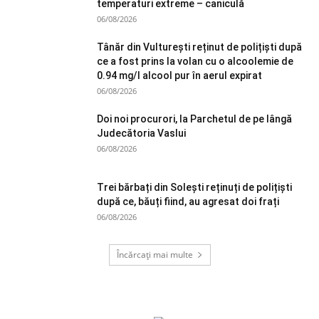
temperaturi extreme – caniculă
06/08/2026
Tânăr din Vulturești reținut de polițiști după
ce a fost prins la volan cu o alcoolemie de
0.94 mg/l alcool pur în aerul expirat
06/08/2026
Doi noi procurori, la Parchetul de pe lângă
Judecătoria Vaslui
06/08/2026
Trei bărbați din Solești reținuți de polițiști
după ce, băuți fiind, au agresat doi frați
06/08/2026
Încărcați mai multe