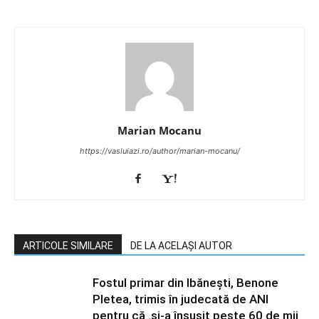
Marian Mocanu
https://vasluiazi.ro/author/marian-mocanu/
ARTICOLE SIMILARE
DE LA ACELAȘI AUTOR
Fostul primar din Ibănești, Benone
Pletea, trimis în judecată de ANI
pentru că .și-a însușit peste 60 de mii