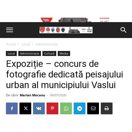
Acasă
Local
Administrație
Local
Administrație
Cultură
Media
Expoziție – concurs de
fotografie dedicată peisajului
urban al municipiului Vaslui
De către
Marian Mocanu
-
09/07/2026