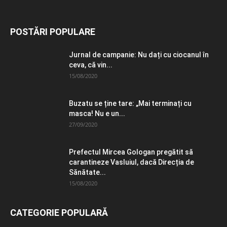
POSTĂRI POPULARE
Jurnal de campanie: Nu dați cu ciocanul în
ceva, că vin...
15/08/2020
Buzatu se ține tare: „Mai terminați cu
masca! Nu e un...
27/09/2020
Prefectul Mircea Gologan pregătit să
carantineze Vasluiul, dacă Direcția de
Sănătate...
15/08/2020
CATEGORIE POPULARĂ