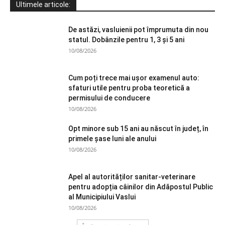
Ultimele articole:
De astăzi, vasluienii pot împrumuta din nou
statul. Dobânzile pentru 1, 3 și 5 ani
10/08/2026
Cum poți trece mai ușor examenul auto:
sfaturi utile pentru proba teoretică a
permisului de conducere
10/08/2026
Opt minore sub 15 ani au născut în județ, în
primele şase luni ale anului
10/08/2026
Apel al autorităților sanitar-veterinare
pentru adopția câinilor din Adăpostul Public
al Municipiului Vaslui
10/08/2026