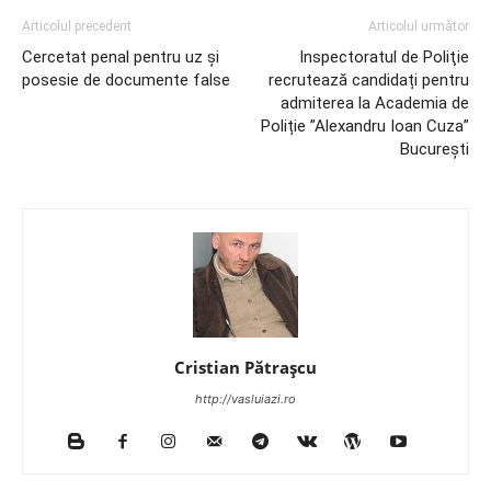
Articolul precedent
Articolul următor
Cercetat penal pentru uz și
Inspectoratul de Poliţie
posesie de documente false
recrutează candidați pentru
admiterea la Academia de
Poliție ”Alexandru Ioan Cuza”
București
Cristian Pătrașcu
http://vasluiazi.ro