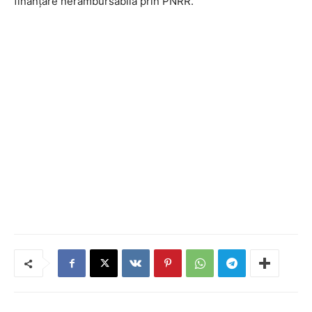
finanțare nerambursabilă prin PNRR.