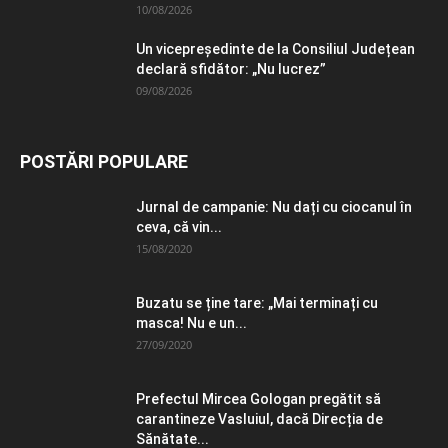
10/08/2026
Un vicepreședinte de la Consiliul Județean
declară sfidător: „Nu lucrez”
09/08/2026
POSTĂRI POPULARE
Jurnal de campanie: Nu dați cu ciocanul în
ceva, că vin...
15/08/2020
Buzatu se ține tare: „Mai terminați cu
masca! Nu e un...
27/09/2020
Prefectul Mircea Gologan pregătit să
carantineze Vasluiul, dacă Direcția de
Sănătate...