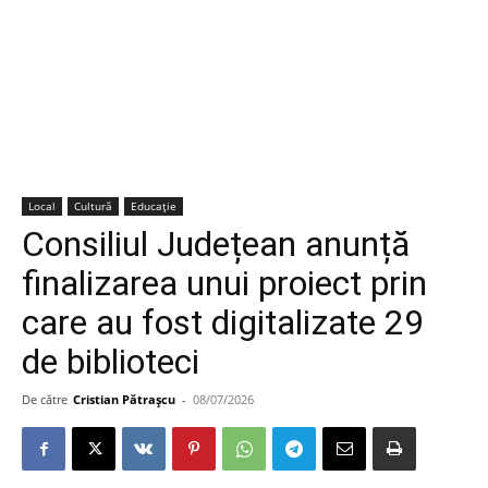
Local
Cultură
Educație
Consiliul Județean anunță
finalizarea unui proiect prin
care au fost digitalizate 29
de biblioteci
De către
Cristian Pătrașcu
-
08/07/2026