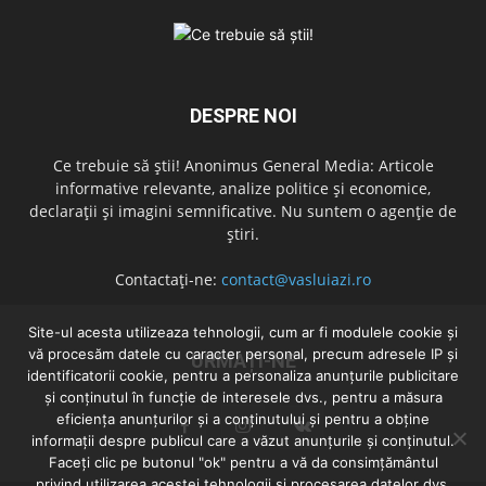
DESPRE NOI
Ce trebuie să știi! Anonimus General Media: Articole
informative relevante, analize politice și economice,
declarații și imagini semnificative. Nu suntem o agenție de
știri.
Contactați-ne:
contact@vasluiazi.ro
Site-ul acesta utilizeaza tehnologii, cum ar fi modulele cookie și
vă procesăm datele cu caracter personal, precum adresele IP și
URMAȚI-NE
identificatorii cookie, pentru a personaliza anunțurile publicitare
și conținutul în funcție de interesele dvs., pentru a măsura
eficiența anunțurilor și a conținutului și pentru a obține
informații despre publicul care a văzut anunțurile și conținutul.
Faceți clic pe butonul "ok" pentru a vă da consimțământul
privind utilizarea acestei tehnologii și procesarea datelor dvs.