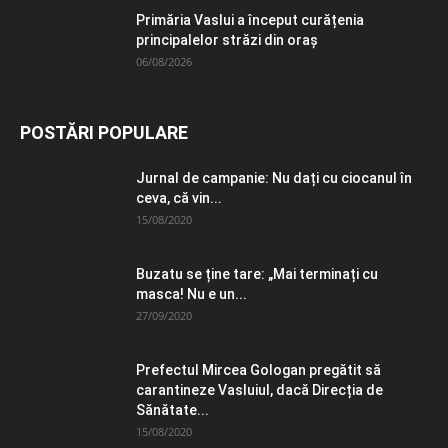
Primăria Vaslui a început curățenia
principalelor străzi din oraș
06/08/2026
POSTĂRI POPULARE
Jurnal de campanie: Nu dați cu ciocanul în
ceva, că vin...
15/08/2020
Buzatu se ține tare: „Mai terminați cu
masca! Nu e un...
27/09/2020
Prefectul Mircea Gologan pregătit să
carantineze Vasluiul, dacă Direcția de
Sănătate...
15/08/2020