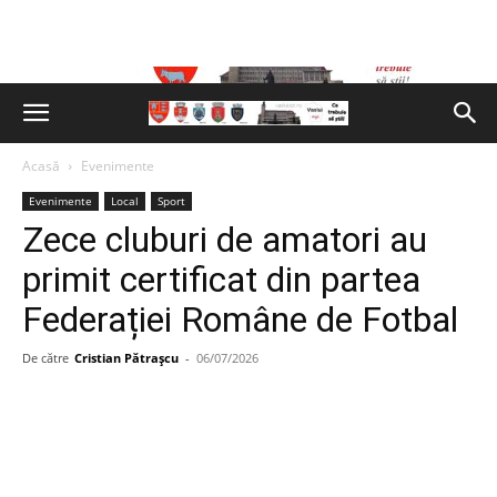
Acasă
Evenimente
Evenimente
Local
Sport
Zece cluburi de amatori au
primit certificat din partea
Federației Române de Fotbal
De către
Cristian Pătrașcu
-
06/07/2026