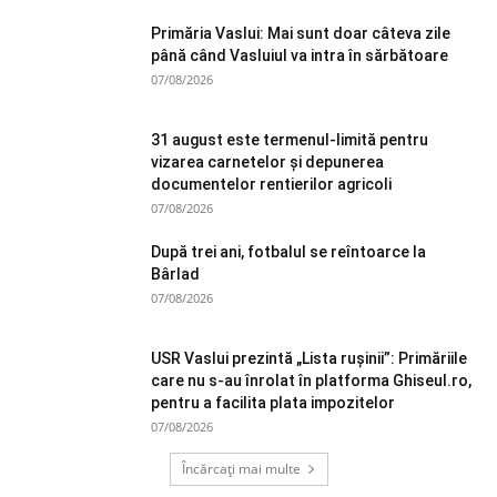
Primăria Vaslui: Mai sunt doar câteva zile
până când Vasluiul va intra în sărbătoare
07/08/2026
31 august este termenul-limită pentru
vizarea carnetelor și depunerea
documentelor rentierilor agricoli
07/08/2026
După trei ani, fotbalul se reîntoarce la
Bârlad
07/08/2026
USR Vaslui prezintă „Lista rușinii”: Primăriile
care nu s-au înrolat în platforma Ghiseul.ro,
pentru a facilita plata impozitelor
07/08/2026
Încărcați mai multe