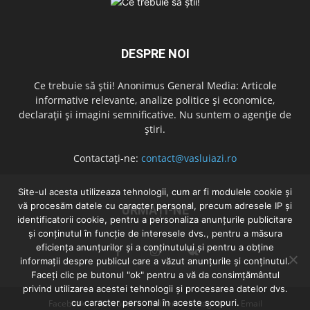
DESPRE NOI
Ce trebuie să știi! Anonimus General Media: Articole
informative relevante, analize politice și economice,
declarații și imagini semnificative. Nu suntem o agenție de
știri.
Contactați-ne:
contact@vasluiazi.ro
Site-ul acesta utilizeaza tehnologii, cum ar fi modulele cookie și
vă procesăm datele cu caracter personal, precum adresele IP și
URMAȚI-NE
identificatorii cookie, pentru a personaliza anunțurile publicitare
și conținutul în funcție de interesele dvs., pentru a măsura
eficiența anunțurilor și a conținutului și pentru a obține
informații despre publicul care a văzut anunțurile și conținutul.
Faceți clic pe butonul "ok" pentru a vă da consimțământul
privind utilizarea acestei tehnologii și procesarea datelor dvs.
cu caracter personal în aceste scopuri.
Facebook
Facebook
Twitter
Instagram
Email