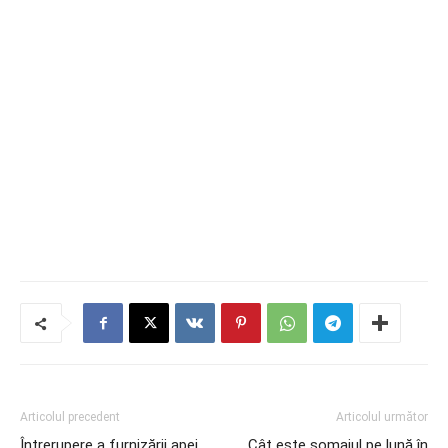
Articolul precedent
Articolul următor
Întrerupere a furnizării apei
Cât este șomajul pe lună în