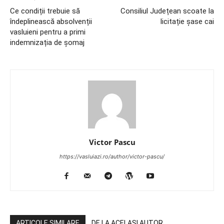
Ce condiții trebuie să
Consiliul Județean scoate la
îndeplinească absolvenții
licitație șase cai
vasluieni pentru a primi
indemnizația de șomaj
Victor Pascu
https://vasluiazi.ro/author/victor-pascu/
ARTICOLE SIMILARE
DE LA ACELAȘI AUTOR