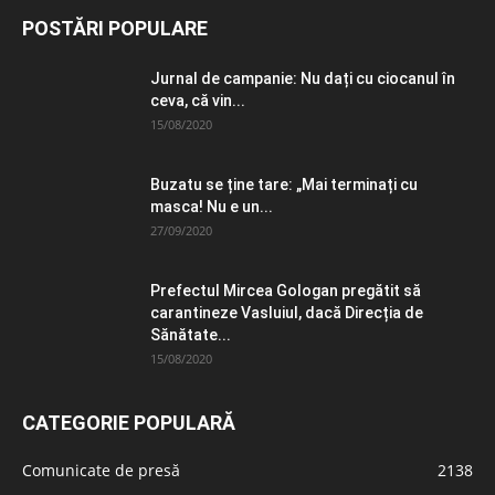
POSTĂRI POPULARE
Jurnal de campanie: Nu dați cu ciocanul în
ceva, că vin...
15/08/2020
Buzatu se ține tare: „Mai terminați cu
masca! Nu e un...
27/09/2020
Prefectul Mircea Gologan pregătit să
carantineze Vasluiul, dacă Direcția de
Sănătate...
15/08/2020
CATEGORIE POPULARĂ
Comunicate de presă
2138