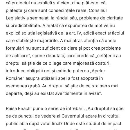
că proiectul nu explică suficient cine plătește, cât
plătește și care sunt consecințele reale. Consiliul
Legislativ a semnalat, la rândul său, probleme de claritate
și predictibilitate. A arătat că expunerea de motive nu
explică soluția legislativă de la art. IV, adică exact articolul
care stabilește majorările. A mai atras atenția că unele
formulări nu sunt suficient de clare și pot crea probleme
de aplicare”, spune deputata, care crede că „cetățenii au
dreptul să știe de ce o lege care majorează costuri,
introduce obligații noi și extinde puterea „Apelor
Române” asupra utilizării apei a fost adoptată în
asemenea grabă. Au dreptul să știe de ce s-a mers mai
departe, deși au existat avertismente în avize”.
Raisa Enachi pune o serie de întrebări: „Au dreptul să știe
de ce punctul de vedere al Guvernului apare în circuitul
public abia după votul final? Unde este studiul de impact