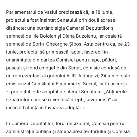
Parlamentarul de Vaslui precizează că, la 18 iunie,
proiectul a fost înaintat Senatului prin două adrese
distincte: una purtând sigla Camerei Deputaților și
semnată de Ilie Bolojan și Diana Buzoianu, iar cealaltă
semnată de Sorin-Gheorghe Șipoș. Asta pentru ca, pe 23
iunie, proiectul să primească raport favorabil în
unanimitate din partea Comisiei pentru ape, păduri,
pescuit și fond cinegetic din Senat, comisie condusă de
un reprezentant al grupului AUR. A doua zi, 24 iunie, este
emis avizul Consiliului Economic și Social, iar în aceeași
zi proiectul este adoptat de plenul Senatului. „Abținerile
senatorilor care se revendică drept „suveraniști” au
înclinat balanța în favoarea adoptării.
În Camera Deputaților, forul decizional, Comisia pentru
administrație publică și amenajarea teritoriului și Comisia