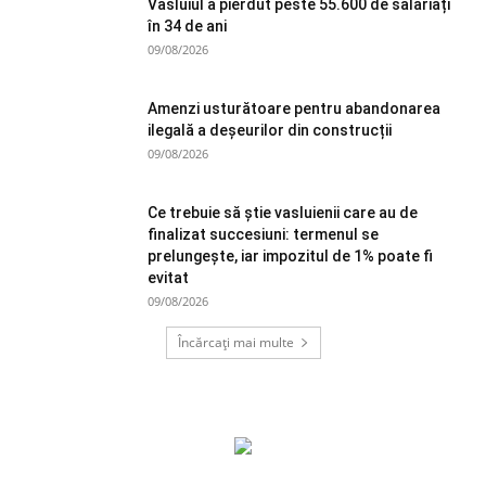
Vasluiul a pierdut peste 55.600 de salariați
în 34 de ani
09/08/2026
Amenzi usturătoare pentru abandonarea
ilegală a deșeurilor din construcții
09/08/2026
Ce trebuie să știe vasluienii care au de
finalizat succesiuni: termenul se
prelungește, iar impozitul de 1% poate fi
evitat
09/08/2026
Încărcați mai multe