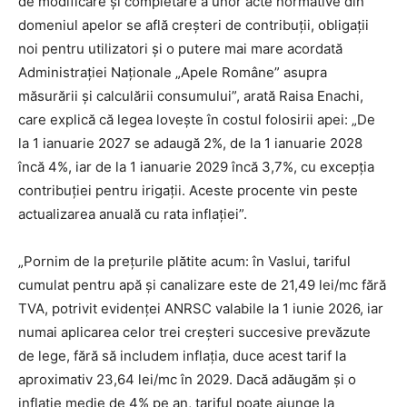
de modificare și completare a unor acte normative din
domeniul apelor se află creșteri de contribuții, obligații
noi pentru utilizatori și o putere mai mare acordată
Administrației Naționale „Apele Române” asupra
măsurării și calculării consumului”, arată Raisa Enachi,
care explică că legea lovește în costul folosirii apei: „De
la 1 ianuarie 2027 se adaugă 2%, de la 1 ianuarie 2028
încă 4%, iar de la 1 ianuarie 2029 încă 3,7%, cu excepția
contribuției pentru irigații. Aceste procente vin peste
actualizarea anuală cu rata inflației”.
„Pornim de la prețurile plătite acum: în Vaslui, tariful
cumulat pentru apă și canalizare este de 21,49 lei/mc fără
TVA, potrivit evidenței ANRSC valabile la 1 iunie 2026, iar
numai aplicarea celor trei creșteri succesive prevăzute
de lege, fără să includem inflația, duce acest tarif la
aproximativ 23,64 lei/mc în 2029. Dacă adăugăm și o
inflație medie de 4% pe an, tariful poate ajunge la