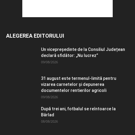
ALEGEREA EDITORULUI
Un vicepreședinte de la Consiliul Județean
declară sfidător: „Nu lucrez”
09/08/2026
31 august este termenul-limită pentru
vizarea carnetelor și depunerea
documentelor rentierilor agricoli
09/08/2026
După trei ani, fotbalul se reîntoarce la
Bârlad
08/08/2026