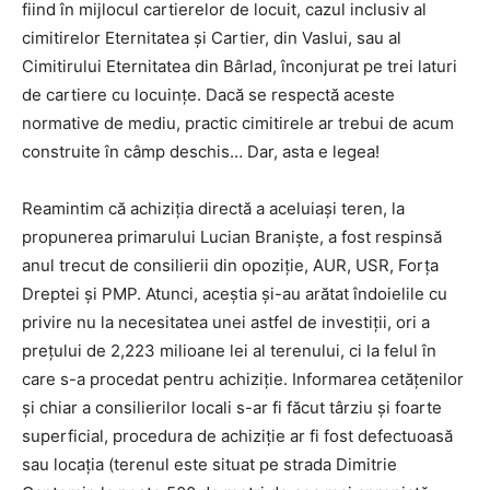
fiind în mijlocul cartierelor de locuit, cazul inclusiv al
cimitirelor Eternitatea și Cartier, din Vaslui, sau al
Cimitirului Eternitatea din Bârlad, înconjurat pe trei laturi
de cartiere cu locuințe. Dacă se respectă aceste
normative de mediu, practic cimitirele ar trebui de acum
construite în câmp deschis… Dar, asta e legea!
Reamintim că achiziția directă a aceluiași teren, la
propunerea primarului Lucian Braniște, a fost respinsă
anul trecut de consilierii din opoziție, AUR, USR, Forța
Dreptei și PMP. Atunci, aceștia și-au arătat îndoielile cu
privire nu la necesitatea unei astfel de investiții, ori a
prețului de 2,223 milioane lei al terenului, ci la felul în
care s-a procedat pentru achiziție. Informarea cetățenilor
și chiar a consilierilor locali s-ar fi făcut târziu și foarte
superficial, procedura de achiziție ar fi fost defectuoasă
sau locația (terenul este situat pe strada Dimitrie