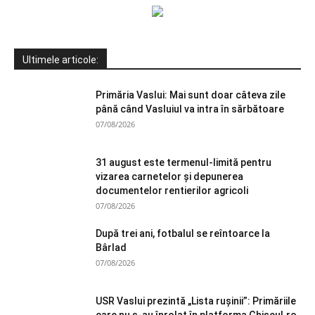
Ultimele articole:
Primăria Vaslui: Mai sunt doar câteva zile
până când Vasluiul va intra în sărbătoare
07/08/2026
31 august este termenul-limită pentru
vizarea carnetelor și depunerea
documentelor rentierilor agricoli
07/08/2026
După trei ani, fotbalul se reîntoarce la
Bârlad
07/08/2026
USR Vaslui prezintă „Lista rușinii”: Primăriile