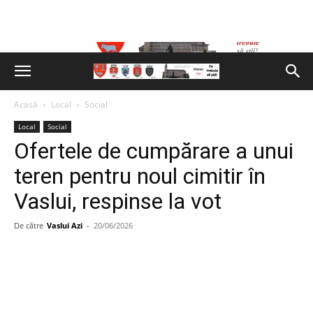
Acasă
Local
Social
Local
Social
Ofertele de cumpărare a unui
teren pentru noul cimitir în
Vaslui, respinse la vot
De către
Vaslui Azi
-
20/06/2026