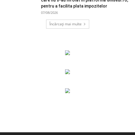
care nu s-au înrolat în platforma Ghiseul.ro,
pentru a facilita plata impozitelor
07/08/2026
Încărcați mai multe