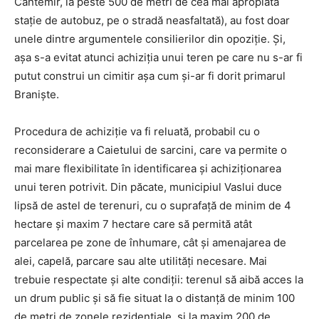
Cantemir, la peste 500 de metri de cea mai apropiată
stație de autobuz, pe o stradă neasfaltată), au fost doar
unele dintre argumentele consilierilor din opoziție. Și,
așa s-a evitat atunci achiziția unui teren pe care nu s-ar fi
putut construi un cimitir așa cum și-ar fi dorit primarul
Braniște.
Procedura de achiziție va fi reluată, probabil cu o
reconsiderare a Caietului de sarcini, care va permite o
mai mare flexibilitate în identificarea și achiziționarea
unui teren potrivit. Din păcate, municipiul Vaslui duce
lipsă de astel de terenuri, cu o suprafață de minim de 4
hectare și maxim 7 hectare care să permită atât
parcelarea pe zone de înhumare, cât și amenajarea de
alei, capelă, parcare sau alte utilități necesare. Mai
trebuie respectate și alte condiții: terenul să aibă acces la
un drum public și să fie situat la o distanță de minim 100
de metri de zonele rezidențiale, și la maxim 200 de