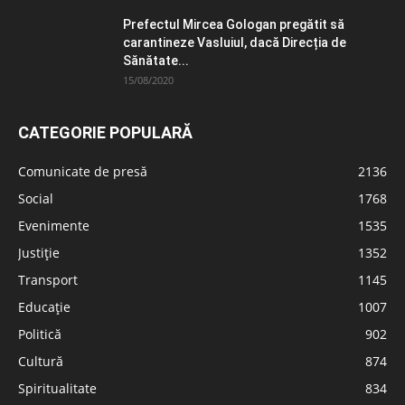
Prefectul Mircea Gologan pregătit să
carantineze Vasluiul, dacă Direcția de
Sănătate...
15/08/2020
CATEGORIE POPULARĂ
Comunicate de presă
2136
Social
1768
Evenimente
1535
Justiție
1352
Transport
1145
Educație
1007
Politică
902
Cultură
874
Spiritualitate
834