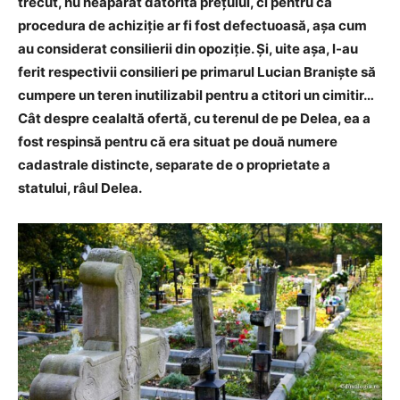
trecut, nu neapărat datorită prețului, ci pentru că
procedura de achiziție ar fi fost defectuoasă, așa cum
au considerat consilierii din opoziție. Și, uite așa, l-au
ferit respectivii consilieri pe primarul Lucian Braniște să
cumpere un teren inutilizabil pentru a ctitori un cimitir…
Cât despre cealaltă ofertă, cu terenul de pe Delea, ea a
fost respinsă pentru că era situat pe două numere
cadastrale distincte, separate de o proprietate a
statului, râul Delea.