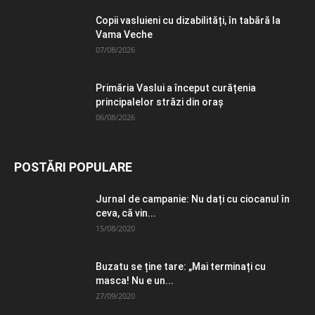
Copii vasluieni cu dizabilități, în tabără la
Vama Veche
07/08/2026
Primăria Vaslui a început curățenia
principalelor străzi din oraș
06/08/2026
POSTĂRI POPULARE
Jurnal de campanie: Nu dați cu ciocanul în
ceva, că vin...
15/08/2020
Buzatu se ține tare: „Mai terminați cu
masca! Nu e un...
27/09/2020