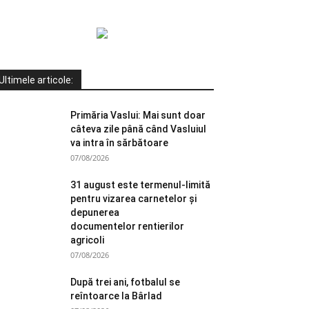
Ultimele articole:
Primăria Vaslui: Mai sunt doar
câteva zile până când Vasluiul
va intra în sărbătoare
07/08/2026
31 august este termenul-limită
pentru vizarea carnetelor și
depunerea
documentelor rentierilor
agricoli
07/08/2026
După trei ani, fotbalul se
reîntoarce la Bârlad