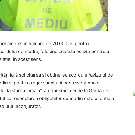
nei amenzi în valoare de 70.000 lei pentru
acordului de mediu, folosind această ocazie pentru a
lației în acest sens.
tăți fără solicitarea și obținerea acordului/avizului de
ediu și poate atrage: sancțiuni contravenționale
i la starea inițială”, au transmis cei de la Garda de
tul că respectarea obligațiilor de mediu este esențială
ediului înconjurător.