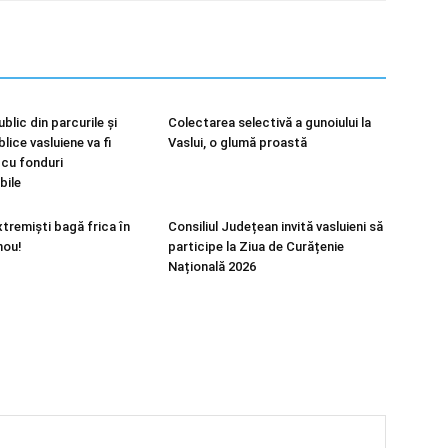
ublic din parcurile și
Colectarea selectivă a gunoiului la
blice vasluiene va fi
Vaslui, o glumă proastă
cu fonduri
bile
xtremiști bagă frica în
Consiliul Județean invită vasluieni să
nou!
participe la Ziua de Curățenie
Națională 2026