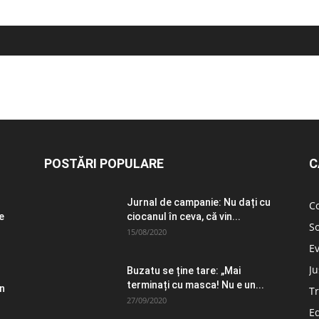
POSTĂRI POPULARE
C
Jurnal de campanie: Nu dați cu
C
e
ciocanul în ceva, că vin...
So
15/08/2020
E
Ju
Buzatu se ține tare: „Mai
terminați cu masca! Nu e un...
în
T
27/09/2020
E