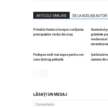
ARTICOLE SIMILARE
DE LA ACELAȘI AUTOR
Primăria Vaslui a început curățenia
Iluminatul p
principalelor străzi din oraș
grădinile pu
modernizat 
nerambursa
Pedepse mult mai aspre pentru cei
Șarlatanii e
care distrug pădurile
oameni din 
LĂSAȚI UN MESAJ