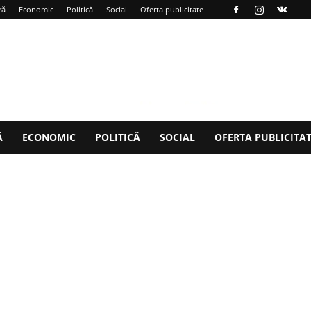
ră
Economic
Politică
Social
Oferta publicitate
Ă
ECONOMIC
POLITICĂ
SOCIAL
OFERTA PUBLICITA