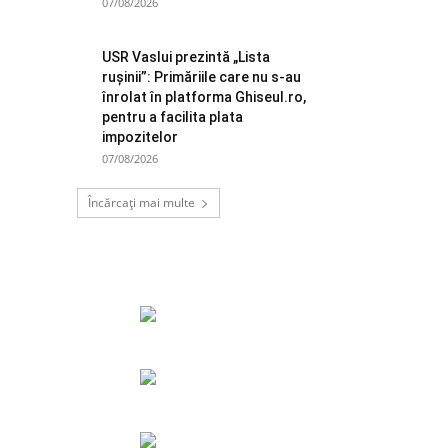
07/08/2026
USR Vaslui prezintă „Lista
rușinii”: Primăriile care nu s-au
înrolat în platforma Ghiseul.ro,
pentru a facilita plata
impozitelor
07/08/2026
Încărcați mai multe