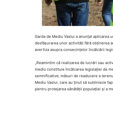
Garda de Mediu Vaslui a anunțat aplicarea u
desfășurarea unor activități fără obținerea 
avertiza asupra consecințelor încălcării legis
„Reamintim că realizarea de lucrări sau activi
mediu constituie încălcarea legislației de m
semnificative; măsuri de readucere a terenulu
Mediu Vaslui, care au ținut să sublinieze fap
pentru protejarea sănătății populației și a m