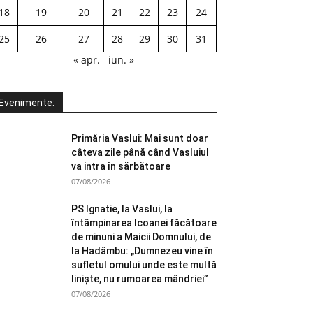
18
19
20
21
22
23
24
25
26
27
28
29
30
31
« apr.
iun. »
Evenimente:
Primăria Vaslui: Mai sunt doar
câteva zile până când Vasluiul
va intra în sărbătoare
07/08/2026
PS Ignatie, la Vaslui, la
întâmpinarea Icoanei făcătoare
de minuni a Maicii Domnului, de
la Hadâmbu: „Dumnezeu vine în
sufletul omului unde este multă
liniște, nu rumoarea mândriei”
07/08/2026