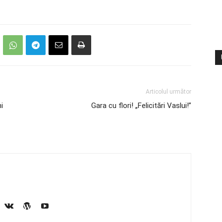
Articolul următor
i
Gara cu flori! „Felicitări Vaslui!”