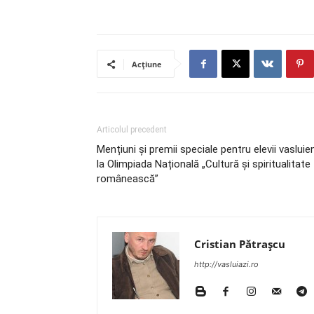
Acțiune
Articolul precedent
Mențiuni și premii speciale pentru elevii vasluien
la Olimpiada Națională „Cultură și spiritualitate
românească”
Cristian Pătrașcu
http://vasluiazi.ro