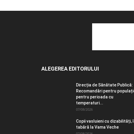
ALEGEREA EDITORULUI
Direcția de Sănătate Publică:
Recomandări pentru populați
pentru perioada cu
temperaturi...
07/08/2026
Copii vasluieni cu dizabilități, 
tabără la Vama Veche
07/08/2026