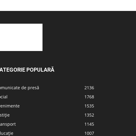
ATEGORIE POPULARĂ
omunicate de presă
2136
cial
1768
venimente
1535
stiție
1352
ransport
1145
ducație
1007