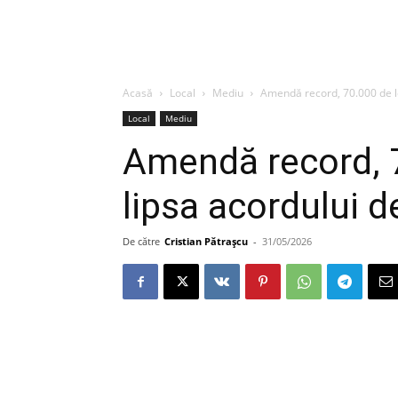
Acasă
Local
Mediu
Amendă record, 70.000 de le
Local
Mediu
Amendă record, 7
lipsa acordului 
De către
Cristian Pătrașcu
-
31/05/2026