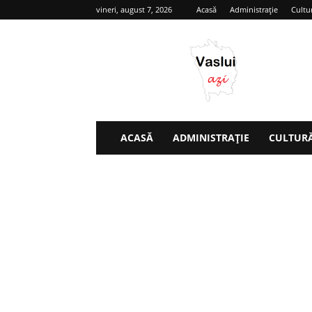
vineri, august 7, 2026
Acasă
Administrație
Cultu
Vaslui
azi
ACASĂ
ADMINISTRAȚIE
CULTUR