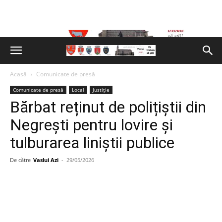
Acasă
Comunicate de presă
Comunicate de presă
Local
Justiție
Bărbat reținut de polițiștii din
Negrești pentru lovire și
tulburarea liniștii publice
De către
Vaslui Azi
-
29/05/2026