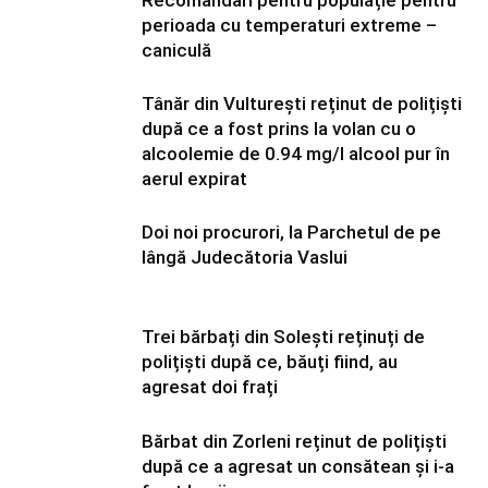
Recomandări pentru populație pentru
perioada cu temperaturi extreme –
caniculă
Tânăr din Vulturești reținut de polițiști
după ce a fost prins la volan cu o
alcoolemie de 0.94 mg/l alcool pur în
aerul expirat
Doi noi procurori, la Parchetul de pe
lângă Judecătoria Vaslui
Trei bărbați din Solești reținuți de
polițiști după ce, băuți fiind, au
agresat doi frați
Bărbat din Zorleni reținut de polițiști
după ce a agresat un consătean și i-a