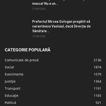
masca! Nu e un...
27/09/2020
Prefectul Mircea Gologan pregătit să
carantineze Vasluiul, dacă Direcția de
Sănătate...
15/08/2020
CATEGORIE POPULARĂ
Comunicate de presă
2136
Social
1874
Evenimente
1579
Justiție
1364
Transport
1191
Educație
1165
Politică
921