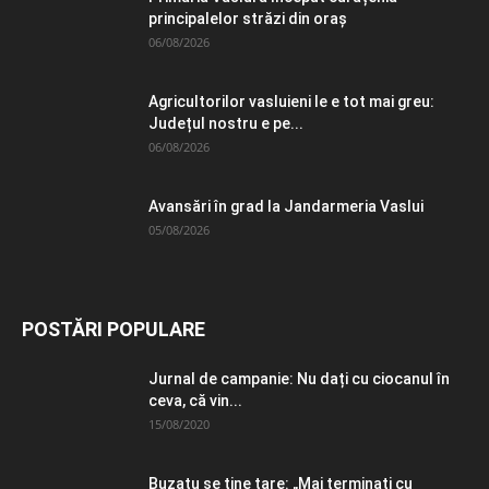
principalelor străzi din oraș
06/08/2026
Agricultorilor vasluieni le e tot mai greu:
Județul nostru e pe...
06/08/2026
Avansări în grad la Jandarmeria Vaslui
05/08/2026
POSTĂRI POPULARE
Jurnal de campanie: Nu dați cu ciocanul în
ceva, că vin...
15/08/2020
Buzatu se ține tare: „Mai terminați cu