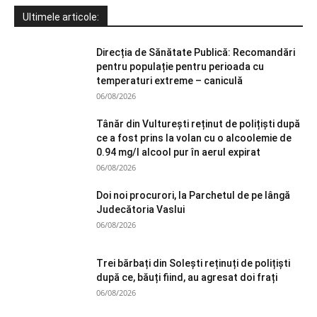
Ultimele articole:
Direcția de Sănătate Publică: Recomandări
pentru populație pentru perioada cu
temperaturi extreme – caniculă
06/08/2026
Tânăr din Vulturești reținut de polițiști după
ce a fost prins la volan cu o alcoolemie de
0.94 mg/l alcool pur în aerul expirat
06/08/2026
Doi noi procurori, la Parchetul de pe lângă
Judecătoria Vaslui
06/08/2026
Trei bărbați din Solești reținuți de polițiști
după ce, băuți fiind, au agresat doi frați
06/08/2026