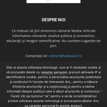
DESPRE NOI
Ce trebuie să știi! Anonimus General Media: Articole
informative relevante, analize politice și economice,
declarații și imagini semnificative. Nu suntem o agenție de
știri.
Contactați-ne:
contact@vasluiazi.ro
Site-ul acesta utilizeaza tehnologii, cum ar fi modulele cookie și
vă procesăm datele cu caracter personal, precum adresele IP și
URMAȚI-NE
identificatorii cookie, pentru a personaliza anunțurile publicitare
și conținutul în funcție de interesele dvs., pentru a măsura
eficiența anunțurilor și a conținutului și pentru a obține
informații despre publicul care a văzut anunțurile și conținutul.
Faceți clic pe butonul "ok" pentru a vă da consimțământul
privind utilizarea acestei tehnologii și procesarea datelor dvs.
cu caracter personal în aceste scopuri.
Facebook
Facebook
Twitter
Instagram
Email