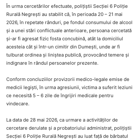
În urma cercetărilor efectuate, polițiștii Secției 6 Poliție
Rurală Negrești au stabilit că, în perioada 20 – 21 mai
2026, în repetate rânduri, pe fondul consumului de alcool
și a unei stări conflictuale anterioare, persoana cercetată
și-ar fi agresat fizic fosta concubină, atât la domiciliul
acesteia cât și într-un cimitir din Dumești, unde ar fi
tulburat ordinea și liniștea publică, provocând temere și
indignare în rândul persoanelor prezente.
Conform concluziilor provizorii medico-legale emise de
medicii legiști, în urma agresiunii, victima a suferit leziuni
ce necesită 5 – 6 zile de îngrijiri medicale pentru
vindecare.
La data de 28 mai 2026, ca urmare a activităților de
cercetare derulate și a probatoriului administrat, polițiștii
Secției 6 Poliție Rurală Negrești au luat față de bărbatul