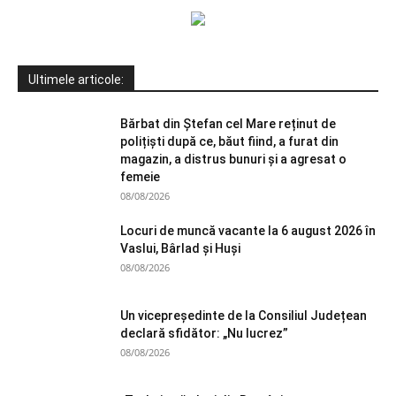
Ultimele articole:
Bărbat din Ștefan cel Mare reținut de
polițiști după ce, băut fiind, a furat din
magazin, a distrus bunuri și a agresat o
femeie
08/08/2026
Locuri de muncă vacante la 6 august 2026 în
Vaslui, Bârlad și Huși
08/08/2026
Un vicepreședinte de la Consiliul Județean
declară sfidător: „Nu lucrez”
08/08/2026