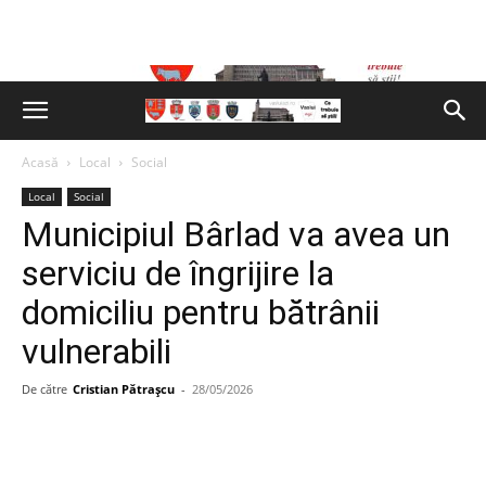
Acasă
Local
Social
Local
Social
Municipiul Bârlad va avea un
serviciu de îngrijire la
domiciliu pentru bătrânii
vulnerabili
De către
Cristian Pătrașcu
-
28/05/2026