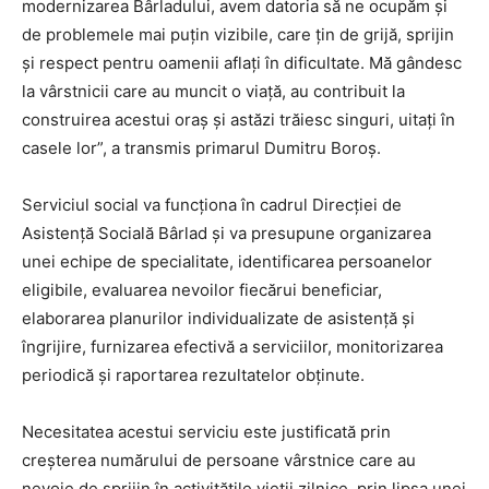
modernizarea Bârladului, avem datoria să ne ocupăm și
de problemele mai puțin vizibile, care țin de grijă, sprijin
și respect pentru oamenii aflați în dificultate. Mă gândesc
la vârstnicii care au muncit o viață, au contribuit la
construirea acestui oraș și astăzi trăiesc singuri, uitați în
casele lor”, a transmis primarul Dumitru Boroș.
Serviciul social va funcționa în cadrul Direcției de
Asistență Socială Bârlad și va presupune organizarea
unei echipe de specialitate, identificarea persoanelor
eligibile, evaluarea nevoilor fiecărui beneficiar,
elaborarea planurilor individualizate de asistență și
îngrijire, furnizarea efectivă a serviciilor, monitorizarea
periodică și raportarea rezultatelor obținute.
Necesitatea acestui serviciu este justificată prin
creșterea numărului de persoane vârstnice care au
nevoie de sprijin în activitățile vieții zilnice, prin lipsa unei