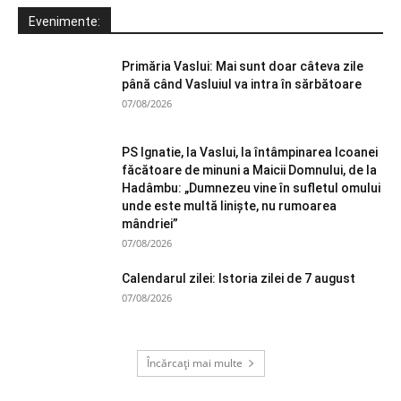
Evenimente:
Primăria Vaslui: Mai sunt doar câteva zile
până când Vasluiul va intra în sărbătoare
07/08/2026
PS Ignatie, la Vaslui, la întâmpinarea Icoanei
făcătoare de minuni a Maicii Domnului, de la
Hadâmbu: „Dumnezeu vine în sufletul omului
unde este multă liniște, nu rumoarea
mândriei”
07/08/2026
Calendarul zilei: Istoria zilei de 7 august
07/08/2026
Încărcați mai multe