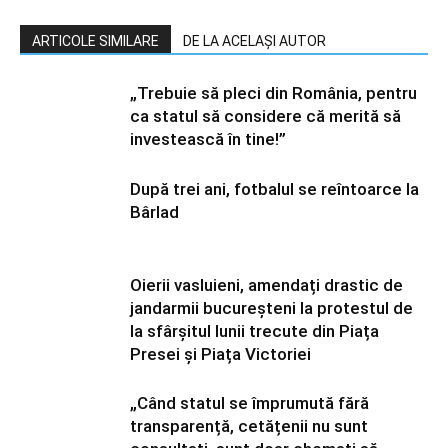
ARTICOLE SIMILARE
DE LA ACELAȘI AUTOR
„Trebuie să pleci din România, pentru
ca statul să considere că merită să
investească în tine!”
După trei ani, fotbalul se reîntoarce la
Bârlad
Oierii vasluieni, amendați drastic de
jandarmii bucureșteni la protestul de
la sfârșitul lunii trecute din Piața
Presei și Piața Victoriei
„Când statul se împrumută fără
transparență, cetățenii nu sunt