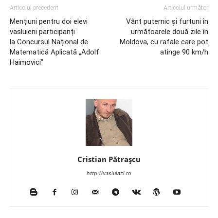
Articolul precedent
Articolul următor
Mențiuni pentru doi elevi
Vânt puternic și furtuni în
vasluieni participanți
următoarele două zile în
la Concursul Național de
Moldova, cu rafale care pot
Matematică Aplicată „Adolf
atinge 90 km/h
Haimovici”
Cristian Pătrașcu
http://vasluiazi.ro