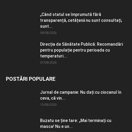
„Când statul se împrumută fără
transparență, cetățenii nu sunt consultați,
sunt...
08/08/2026
Direcția de Sănătate Publică: Recomandări
pentru populație pentru perioada cu
temperaturi...
07/08/2026
POSTĂRI POPULARE
Jurnal de campanie: Nu dați cu ciocanul în
ceva, că vin...
15/08/2020
Buzatu se ține tare: „Mai terminați cu
masca! Nu e un...