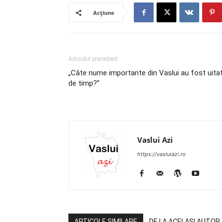
Acțiune
Articolul precedent
„Câte nume importante din Vaslui au fost uita
de timp?”
Vaslui Azi
https://vasluiazi.ro
ARTICOLE SIMILARE
DE LA ACELAȘI AUTOR