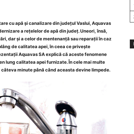
tare cu apă şi canalizare din județul Vaslui, Aquavas
ernizare a rețelelor de apă din județ. Uneori, însă,
ări, dar și a celor de mentenanță sau reparații în caz
lâng de calitatea apei, în ceea ce privește
rezentații Aquavas SA explică că aceste fenomene
n lung calitatea apei furnizate. În cele mai multe
rgă câteva minute până când aceasta devine limpede.