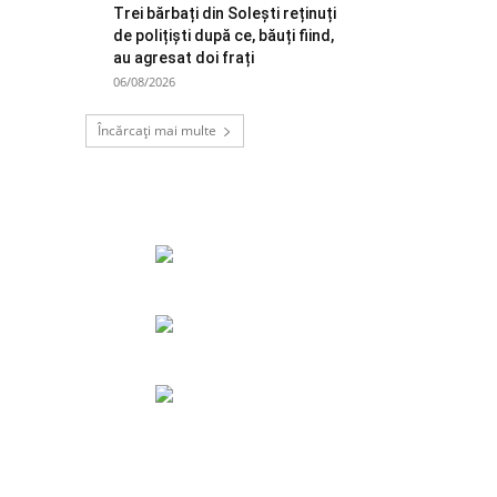
Trei bărbați din Solești reținuți
de polițiști după ce, băuți fiind,
au agresat doi frați
06/08/2026
Încărcați mai multe