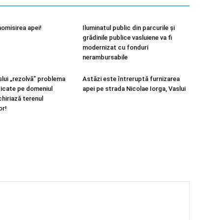
nomisirea apei!
Iluminatul public din parcurile și
grădinile publice vasluiene va fi
modernizat cu fonduri
nerambursabile
slui „rezolvă” problema
Astăzi este întreruptă furnizarea
idicate pe domeniul
apei pe strada Nicolae Iorga, Vaslui
nchiriază terenul
or!