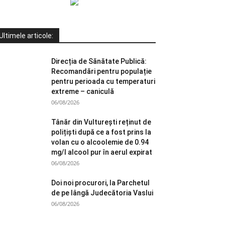
Ultimele articole:
Direcția de Sănătate Publică:
Recomandări pentru populație
pentru perioada cu temperaturi
extreme – caniculă
06/08/2026
Tânăr din Vulturești reținut de
polițiști după ce a fost prins la
volan cu o alcoolemie de 0.94
mg/l alcool pur în aerul expirat
06/08/2026
Doi noi procurori, la Parchetul
de pe lângă Judecătoria Vaslui
06/08/2026