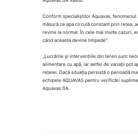
Aquavas SA Vaslui.
Conform specialiștilor Aquavas, fenomenul a
măsură ce apa circulă constant prin rețea, a
revine la normal. În cele mai multe cazuri, e
când aceasta devine limpede”.
„Lucrările și intervențiile din teren sunt ne
alimentare cu apă, iar astfel de variații po
rețelei. Dacă situația persistă o perioadă mai
echipele AQUAVAS pentru verificări suplimen
Aquavas SA.