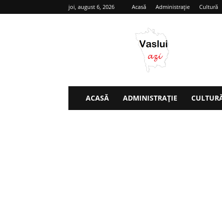
joi, august 6, 2026
Acasă
Administrație
Cultură
Vaslui
azi
ACASĂ
ADMINISTRAȚIE
CULTUR