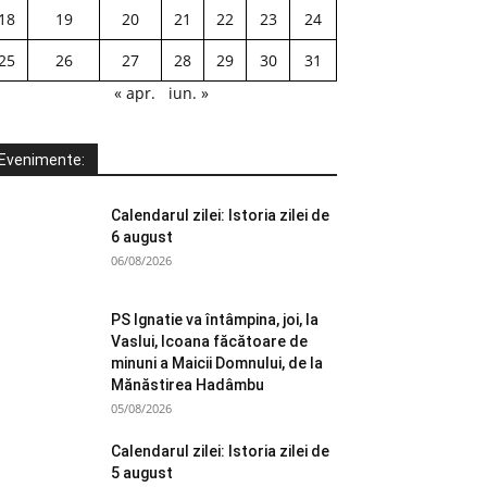
18
19
20
21
22
23
24
25
26
27
28
29
30
31
« apr.
iun. »
Evenimente:
Calendarul zilei: Istoria zilei de
6 august
06/08/2026
PS Ignatie va întâmpina, joi, la
Vaslui, Icoana făcătoare de
minuni a Maicii Domnului, de la
Mănăstirea Hadâmbu
05/08/2026
Calendarul zilei: Istoria zilei de
5 august