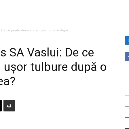
: De ce poate deveni apa ușor tulbure după...
s SA Vaslui: De ce
 ușor tulbure după o
țea?