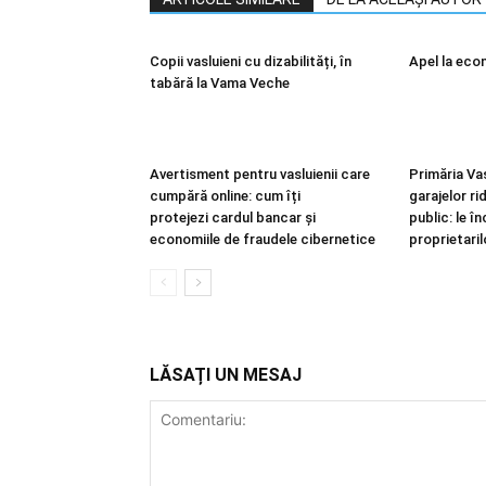
Copii vasluieni cu dizabilități, în
Apel la eco
tabără la Vama Veche
Avertisment pentru vasluienii care
Primăria Va
cumpără online: cum îți
garajelor r
protejezi cardul bancar și
public: le î
economiile de fraudele cibernetice
proprietaril
LĂSAȚI UN MESAJ