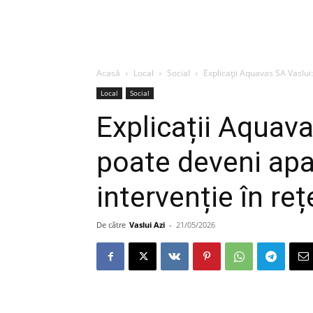
Acasă
Local
Social
Explicații Aquavas SA Vaslui
Local
Social
Explicații Aquava
poate deveni apa
intervenție în re
De către
Vaslui Azi
-
21/05/2026