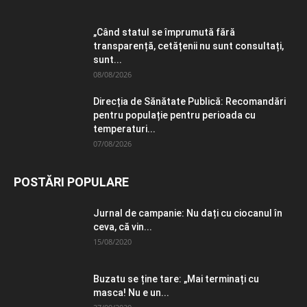
„Când statul se împrumută fără
transparență, cetățenii nu sunt consultați,
sunt...
08/08/2026
Direcția de Sănătate Publică: Recomandări
pentru populație pentru perioada cu
temperaturi...
07/08/2026
POSTĂRI POPULARE
Jurnal de campanie: Nu dați cu ciocanul în
ceva, că vin...
15/08/2020
Buzatu se ține tare: „Mai terminați cu
masca! Nu e un...