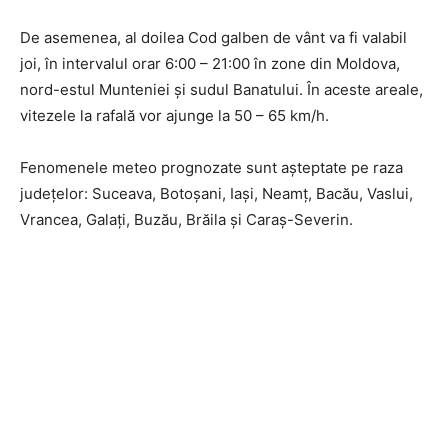
De asemenea, al doilea Cod galben de vânt va fi valabil
joi, în intervalul orar 6:00 – 21:00 în zone din Moldova,
nord-estul Munteniei și sudul Banatului. În aceste areale,
vitezele la rafală vor ajunge la 50 – 65 km/h.
Fenomenele meteo prognozate sunt așteptate pe raza
județelor: Suceava, Botoșani, Iași, Neamț, Bacău, Vaslui,
Vrancea, Galați, Buzău, Brăila și Caraș-Severin.