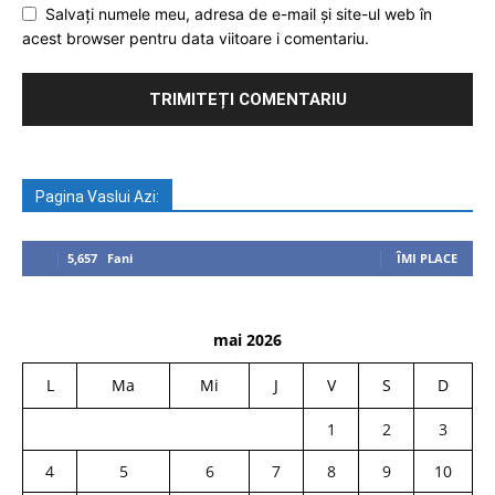
Salvați numele meu, adresa de e-mail și site-ul web în
acest browser pentru data viitoare i comentariu.
Pagina Vaslui Azi:
5,657
Fani
ÎMI PLACE
mai 2026
L
Ma
Mi
J
V
S
D
1
2
3
4
5
6
7
8
9
10