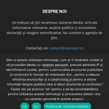
DESPRE NOI
Ce trebuie să știi! Anonimus General Media: Articole
informative relevante, analize politice și economice,
declarații și imagini semnificative. Nu suntem o agenție de
știri.
Contactați-ne:
contact@vasluiazi.ro
Site-ul acesta utilizeaza tehnologii, cum ar fi modulele cookie și
vă procesăm datele cu caracter personal, precum adresele IP și
URMAȚI-NE
identificatorii cookie, pentru a personaliza anunțurile publicitare
și conținutul în funcție de interesele dvs., pentru a măsura
eficiența anunțurilor și a conținutului și pentru a obține
informații despre publicul care a văzut anunțurile și conținutul.
Faceți clic pe butonul "ok" pentru a vă da consimțământul
privind utilizarea acestei tehnologii și procesarea datelor dvs.
cu caracter personal în aceste scopuri.
Facebook
Facebook
Twitter
Instagram
Email
Ok
Nu
Politica de confidentialitate
© 2020 Anonimus General Media