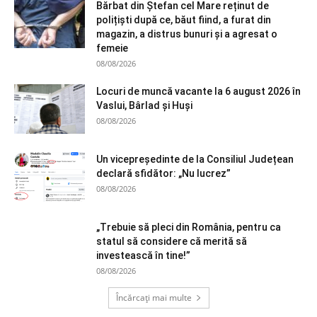
Bărbat din Ștefan cel Mare reținut de
polițiști după ce, băut fiind, a furat din
magazin, a distrus bunuri și a agresat o
femeie
08/08/2026
Locuri de muncă vacante la 6 august 2026 în
Vaslui, Bârlad și Huși
08/08/2026
Un vicepreședinte de la Consiliul Județean
declară sfidător: „Nu lucrez”
08/08/2026
„Trebuie să pleci din România, pentru ca
statul să considere că merită să
investească în tine!”
08/08/2026
Încărcați mai multe