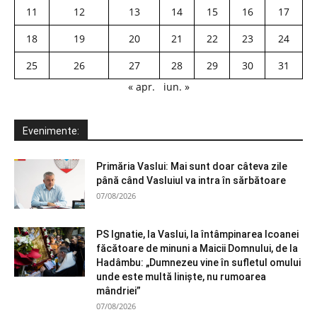
11
12
13
14
15
16
17
18
19
20
21
22
23
24
25
26
27
28
29
30
31
« apr.
iun. »
Evenimente:
Primăria Vaslui: Mai sunt doar câteva zile
până când Vasluiul va intra în sărbătoare
07/08/2026
PS Ignatie, la Vaslui, la întâmpinarea Icoanei
făcătoare de minuni a Maicii Domnului, de la
Hadâmbu: „Dumnezeu vine în sufletul omului
unde este multă liniște, nu rumoarea
mândriei”
07/08/2026