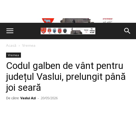
Acasă
Vremea
Vremea
Codul galben de vânt pentru
județul Vaslui, prelungit până
joi seară
De către
Vaslui Azi
-
20/05/2026