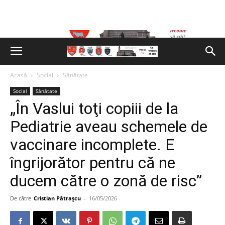
Acasă
Social
Sănătate
Social
Sănătate
„În Vaslui toţi copiii de la
Pediatrie aveau schemele de
vaccinare incomplete. E
îngrijorător pentru că ne
ducem către o zonă de risc”
De către
Cristian Pătrașcu
-
16/05/2026