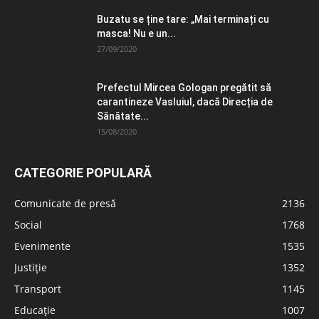
Buzatu se ține tare: „Mai terminați cu
masca! Nu e un...
27/09/2020
Prefectul Mircea Gologan pregătit să
carantineze Vasluiul, dacă Direcția de
Sănătate...
15/08/2020
CATEGORIE POPULARĂ
Comunicate de presă
2136
Social
1768
Evenimente
1535
Justiție
1352
Transport
1145
Educație
1007