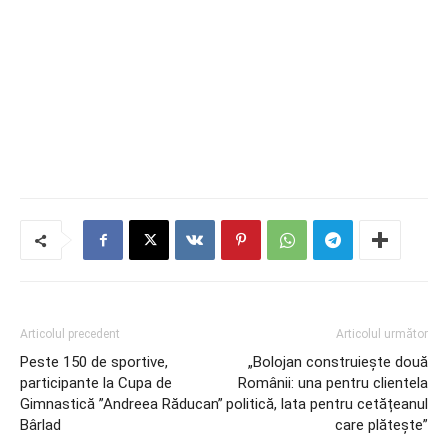
Articolul precedent
Articolul următor
Peste 150 de sportive,
„Bolojan construiește două
participante la Cupa de
Românii: una pentru clientela
Gimnastică ”Andreea Răducan”
politică, lata pentru cetățeanul
Bârlad
care plătește”