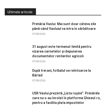
Ultimele articole:
Primăria Vaslui: Mai sunt doar câteva zile
până când Vasluiul va intra în sărbătoare
07/08/2026
31 august este termenul-limită pentru
vizarea carnetelor și depunerea
documentelor rentierilor agricoli
07/08/2026
După trei ani, fotbalul se reîntoarce la
Bârlad
07/08/2026
USR Vaslui prezintă „Lista rușinii”: Primăriile
care nu s-au înrolat în platforma Ghiseul.ro,
pentru a facilita plata impozitelor