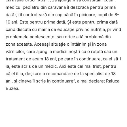
medicul pediatru din caravană îl dezbracă pentru prima
dată şi îl controlează din cap până în picioare, copil de 8-
10 ani. Este pentru prima dată. Şi este pentru prima datã
când discută cu mama de educaţie privind nutriţia, privind
problemele adolescenţei sau orice altă problemă din
zona aceasta. Aceeaşi situaţie o întâlnim şi în zona
vârnicilor, care ajung la medicii noştri cu o reţetă sau un
tratament de acum 18 ani, pe care în continuare, ca el să-l
ia, este scris de un medic. Aici este cel mai trist, pentru
că el îl ia, deşi are o recomandare de la specialist de 18
ani, şi cineva îl scrie în continuare”, a mai declarat Raluca
Buzea.