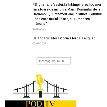
PS Ignatie, la Vaslui, la întâmpinarea Icoanei
făcătoare de minuni a Maicii Domnului, de la
Hadâmbu: „Dumnezeu vine în sufletul omului
unde este multă liniște, nu rumoarea
mândriei”
07/08/2026
Calendarul zilei: Istoria zilei de 7 august
07/08/2026
Încărcați mai multe