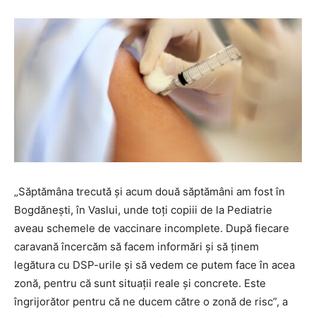
„Săptămâna trecută şi acum două săptămâni am fost în
Bogdăneşti, în Vaslui, unde toţi copiii de la Pediatrie
aveau schemele de vaccinare incomplete. După fiecare
caravană încercăm să facem informări şi să ţinem
legătura cu DSP-urile şi să vedem ce putem face în acea
zonă, pentru că sunt situaţii reale şi concrete. Este
îngrijorător pentru că ne ducem către o zonă de risc”, a