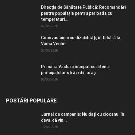
Direcția de Sănătate Publică: Recomandări
pentru populație pentru perioada cu
temperaturi...
07/08/2026
Copii vasluieni cu dizabilități, în tabără la
Vama Veche
07/08/2026
Primăria Vaslui a început curățenia
principalelor străzi din oraș
06/08/2026
POSTĂRI POPULARE
Jurnal de campanie: Nu dați cu ciocanul în
ceva, că vin...
15/08/2020