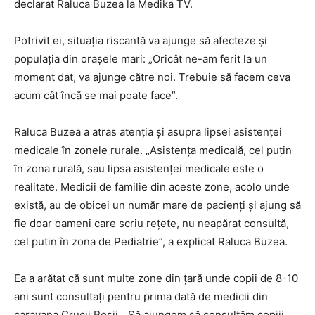
declarat Raluca Buzea la Medika TV.
Potrivit ei, situaţia riscantă va ajunge să afecteze şi
populaţia din oraşele mari: „Oricât ne-am ferit la un
moment dat, va ajunge către noi. Trebuie să facem ceva
acum cât încă se mai poate face”.
Raluca Buzea a atras atenţia şi asupra lipsei asistenţei
medicale în zonele rurale. „Asistenţa medicală, cel puţin
în zona rurală, sau lipsa asistenţei medicale este o
realitate. Medicii de familie din aceste zone, acolo unde
există, au de obicei un număr mare de pacienţi şi ajung să
fie doar oameni care scriu reţete, nu neapărat consultă,
cel putin în zona de Pediatrie”, a explicat Raluca Buzea.
Ea a arătat că sunt multe zone din ţară unde copii de 8-10
ani sunt consultaţi pentru prima dată de medicii din
caravana Crucii Roşii. „Să ajungem să consultăm copiii,