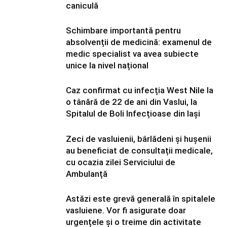
caniculă
Schimbare importantă pentru
absolvenții de medicină: examenul de
medic specialist va avea subiecte
unice la nivel național
Caz confirmat cu infecția West Nile la
o tânără de 22 de ani din Vaslui, la
Spitalul de Boli Infecțioase din Iași
Zeci de vasluienii, bârlădeni și hușenii
au beneficiat de consultații medicale,
cu ocazia zilei Serviciului de
Ambulanță
Astăzi este grevă generală în spitalele
vasluiene. Vor fi asigurate doar
urgențele și o treime din activitate