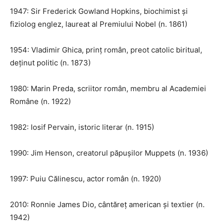
1947: Sir Frederick Gowland Hopkins, biochimist și
fiziolog englez, laureat al Premiului Nobel (n. 1861)
1954: Vladimir Ghica, prinț român, preot catolic biritual,
deținut politic (n. 1873)
1980: Marin Preda, scriitor român, membru al Academiei
Române (n. 1922)
1982: Iosif Pervain, istoric literar (n. 1915)
1990: Jim Henson, creatorul păpușilor Muppets (n. 1936)
1997: Puiu Călinescu, actor român (n. 1920)
2010: Ronnie James Dio, cântăreț american și textier (n.
1942)