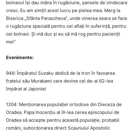
bolnavul își dau mâna în rugăciune, șansele de vindecare
cresc. Eu am simțit acest lucru pe pielea mea. Merg la
Biserica „Sfânta Parascheva”, unde vinerea seara se face
o rugăciune specială pentru cei aflați în suferință, pentru
cei bolnavi. Și mă duc și eu să mă rog pentru pacienții
mei”
Evenimente:
946: Împăratul Suzaku abdică de la tron în favoarea
fratelui său Murakami care devine cel de-al 62-lea
împărat al Japoniei
1204: Menționarea populației ortodoxe din Dieceza de
Oradea. Papa Inocențiu al III-lea cerea episcopului de
Oradea să accepte pentru această populație, probabil
români, subordonarea direct Scaunului Apostolic