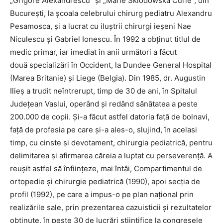
„Grigore Alexandrescu” și „Marie Sklodowska Curie”, din
București, la școala celebrului chirurg pediatru Alexandru
Pesamosca, și a lucrat cu iluștrii chirurgi ieșeni Nae
Niculescu și Gabriel Ionescu. În 1992 a obținut titlul de
medic primar, iar imediat în anii următori a făcut
două specializări în Occident, la Dundee General Hospital
(Marea Britanie) și Liege (Belgia). Din 1985, dr. Augustin
Ilieș a trudit neîntrerupt, timp de 30 de ani, în Spitalul
Județean Vaslui, operând și redând sănătatea a peste
200.000 de copii. Și-a fãcut astfel datoria față de bolnavi,
față de profesia pe care și-a ales-o, slujind, în acelasi
timp, cu cinste și devotament, chirurgia pediatrică, pentru
delimitarea și afirmarea căreia a luptat cu perseverență. A
reușit astfel să înființeze, mai întâi, Compartimentul de
ortopedie și chirurgie pediatrică (1990), apoi secția de
profil (1992), pe care a impus-o pe plan național prin
realizările sale, prin prezentarea cazuisticii și rezultatelor
obținute, în peste 30 de lucrări științifice la congresele