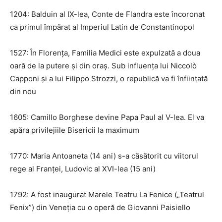
1204: Balduin al IX-lea, Conte de Flandra este încoronat
ca primul împărat al Imperiul Latin de Constantinopol
1527: În Florența, Familia Medici este expulzată a doua
oară de la putere și din oraș. Sub influența lui Niccolò
Capponi și a lui Filippo Strozzi, o republică va fi înființată
din nou
1605: Camillo Borghese devine Papa Paul al V-lea. El va
apăra privilejiile Bisericii la maximum
1770: Maria Antoaneta (14 ani) s-a căsătorit cu viitorul
rege al Franței, Ludovic al XVI-lea (15 ani)
1792: A fost inaugurat Marele Teatru La Fenice („Teatrul
Fenix”) din Veneția cu o operă de Giovanni Paisiello