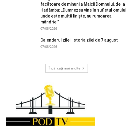
făcătoare de minuni a Maicii Domnului, de la
Hadâmbu: „Dumnezeu vine în sufletul omului
unde este multă liniște, nu rumoarea
mândriei”
07/08/2026
Calendarul zilei: Istoria zilei de 7 august
07/08/2026
Încărcați mai multe