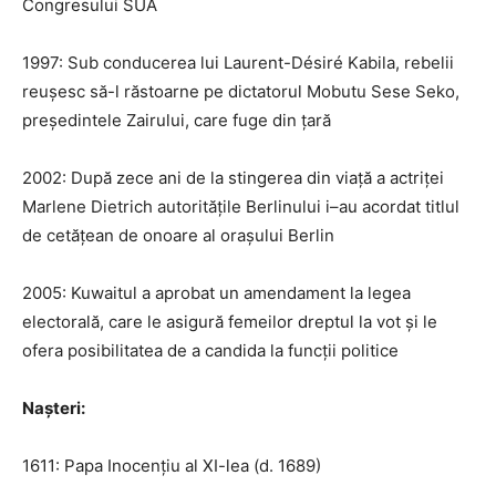
Congresului SUA
1997: Sub conducerea lui Laurent-Désiré Kabila, rebelii
reușesc să-l răstoarne pe dictatorul Mobutu Sese Seko,
președintele Zairului, care fuge din țară
2002: După zece ani de la stingerea din viață a actriței
Marlene Dietrich autoritățile Berlinului i–au acordat titlul
de cetățean de onoare al orașului Berlin
2005: Kuwaitul a aprobat un amendament la legea
electorală, care le asigură femeilor dreptul la vot și le
ofera posibilitatea de a candida la funcții politice
Nașteri:
1611: Papa Inocențiu al XI-lea (d. 1689)