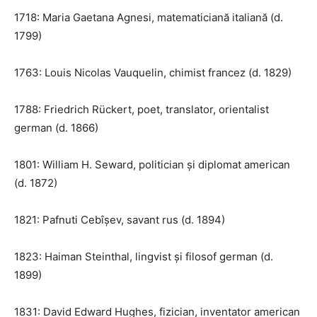
1718: Maria Gaetana Agnesi, matematiciană italiană (d.
1799)
1763: Louis Nicolas Vauquelin, chimist francez (d. 1829)
1788: Friedrich Rückert, poet, translator, orientalist
german (d. 1866)
1801: William H. Seward, politician și diplomat american
(d. 1872)
1821: Pafnuti Cebîșev, savant rus (d. 1894)
1823: Haiman Steinthal, lingvist și filosof german (d.
1899)
1831: David Edward Hughes, fizician, inventator american