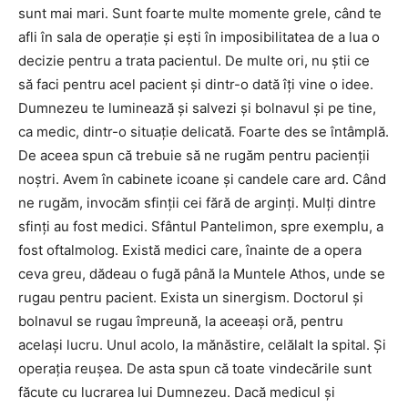
sunt mai mari. Sunt foarte multe momente grele, când te
afli în sala de operație și ești în imposibilitatea de a lua o
decizie pentru a trata pacientul. De multe ori, nu știi ce
să faci pentru acel pacient și dintr-o dată îți vine o idee.
Dumnezeu te luminează și salvezi și bolnavul și pe tine,
ca medic, dintr-o situație delicată. Foarte des se întâmplă.
De aceea spun că trebuie să ne rugăm pentru pacienții
noștri. Avem în cabinete icoane și candele care ard. Când
ne rugăm, invocăm sfinții cei fără de arginți. Mulți dintre
sfinți au fost medici. Sfântul Pantelimon, spre exemplu, a
fost oftalmolog. Există medici care, înainte de a opera
ceva greu, dădeau o fugă până la Muntele Athos, unde se
rugau pentru pacient. Exista un sinergism. Doctorul și
bolnavul se rugau împreună, la aceeași oră, pentru
același lucru. Unul acolo, la mănăstire, celălalt la spital. Și
operația reușea. De asta spun că toate vindecările sunt
făcute cu lucrarea lui Dumnezeu. Dacă medicul și