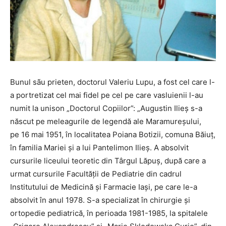
Bunul sãu prieten, doctorul Valeriu Lupu, a fost cel care l-
a portretizat cel mai fidel pe cel pe care vasluienii l-au
numit la unison „Doctorul Copiilor”: „Augustin Ilieș s-a
născut pe meleagurile de legendă ale Maramureșului,
pe 16 mai 1951, în localitatea Poiana Botizii, comuna Băiuț,
în familia Mariei și a lui Pantelimon Ilieș. A absolvit
cursurile liceului teoretic din Târgul Lăpuș, după care a
urmat cursurile Facultății de Pediatrie din cadrul
Institutului de Medicină și Farmacie Iași, pe care le-a
absolvit în anul 1978. S-a specializat în chirurgie și
ortopedie pediatrică, în perioada 1981-1985, la spitalele