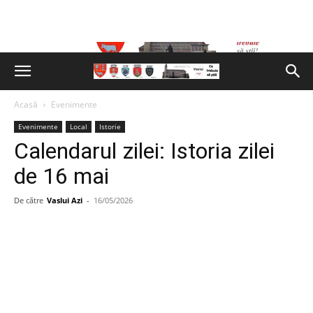
Acasă
Evenimente
Evenimente
Local
Istorie
Calendarul zilei: Istoria zilei
de 16 mai
De către
Vaslui Azi
-
16/05/2026