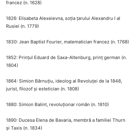
francez (n. 1628)
1826: Elisabeta Alexeievna, soția țarului Alexandru I al
Rusiei (n. 1779)
1830: Jean Baptist Fourier, matematician francez (n. 1768)
1852: Prințul Eduard de Saxa-Altenburg, prinț german (n.
1804)
1864: Simion Bărnuțiu, ideolog al Revoluței de la 1848,
jurist, filozof și estetician (n. 1808)
1880: Simion Balint, revoluționar român (n. 1810)
1890: Ducesa Elena de Bavaria, membră a familiei Thurn
și Taxis (n. 1834)