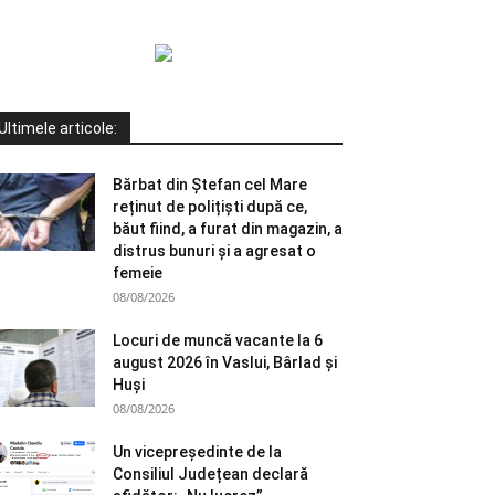
Ultimele articole:
Bărbat din Ștefan cel Mare
reținut de polițiști după ce,
băut fiind, a furat din magazin, a
distrus bunuri și a agresat o
femeie
08/08/2026
Locuri de muncă vacante la 6
august 2026 în Vaslui, Bârlad și
Huși
08/08/2026
Un vicepreședinte de la
Consiliul Județean declară