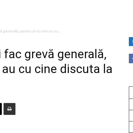
vă generală, pentru că nu mai au cu...
 fac grevă generală,
au cu cine discuta la