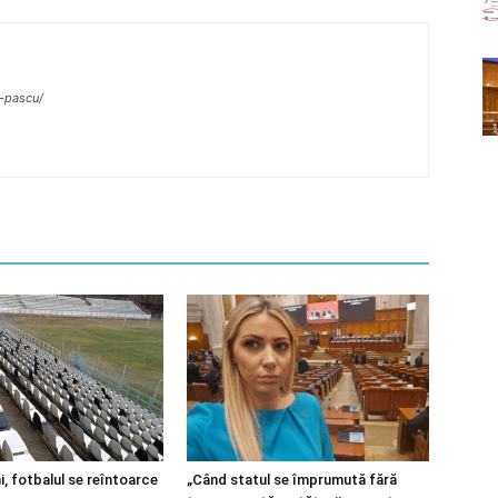
r-pascu/
i, fotbalul se reîntoarce
„Când statul se împrumută fără