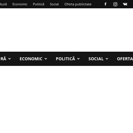
ltură
Economic
Politică
Social
Oferta publicitate
URĂ
ECONOMIC
POLITICĂ
SOCIAL
OFERTA