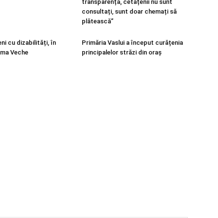
transparență, cetățenii nu sunt
consultați, sunt doar chemați să
plătească”
ni cu dizabilități, în
Primăria Vaslui a început curățenia
ama Veche
principalelor străzi din oraș