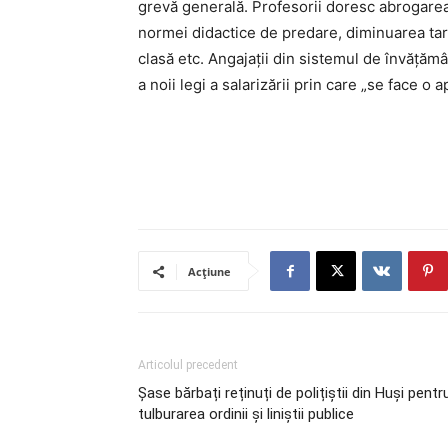
grevă generală. Profesorii doresc abrogarea
normei didactice de predare, diminuarea tarif
clasă etc. Angajații din sistemul de învățăm
a noii legi a salarizării prin care „se face o a
Acțiune
Articolul precedent
Șase bărbați reținuți de polițiștii din Huși pentr
tulburarea ordinii și liniștii publice