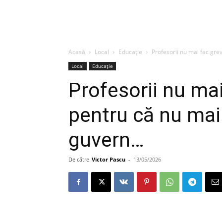
Acasă
Local
Educație
Profesorii nu mai fac gre
Local
Educație
Profesorii nu mai
pentru că nu mai 
guvern…
De către
Victor Pascu
-
13/05/2026