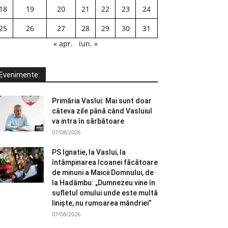
18
19
20
21
22
23
24
25
26
27
28
29
30
31
« apr.
iun. »
Evenimente:
Primăria Vaslui: Mai sunt doar
câteva zile până când Vasluiul
va intra în sărbătoare
07/08/2026
PS Ignatie, la Vaslui, la
întâmpinarea Icoanei făcătoare
de minuni a Maicii Domnului, de
la Hadâmbu: „Dumnezeu vine în
sufletul omului unde este multă
liniște, nu rumoarea mândriei”
07/08/2026