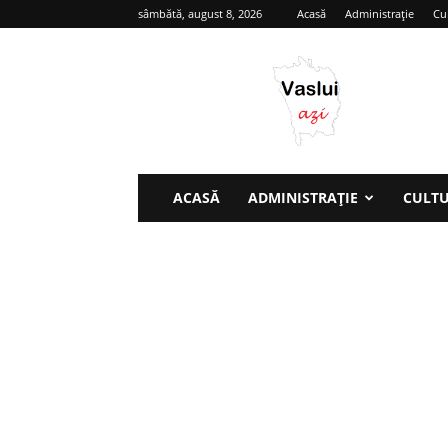
sâmbătă, august 8, 2026
Acasă
Administrație
Cu
Vaslui
azi
ACASĂ
ADMINISTRAȚIE
CULT