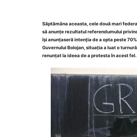
Săptămâna aceasta, cele două mari federaț
să anunțe rezultatul referendumului privin
își anunțaseră intenția de a opta peste 70%
Guvernului Bolojan, situația a luat o turnură 
renunțat la ideea de a protesta în acest fel.