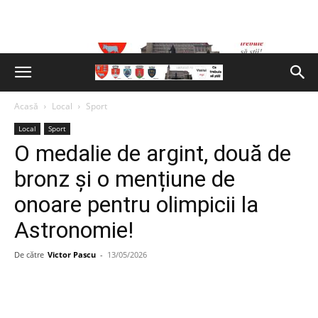
Acasă
Local
Sport
Local
Sport
O medalie de argint, două de
bronz și o mențiune de
onoare pentru olimpicii la
Astronomie!
De către
Victor Pascu
-
13/05/2026