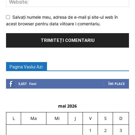
Salvați numele meu, adresa de e-mail și site-ul web în
acest browser pentru data viitoare i comentariu.
Pagina Vaslui Azi:
5,657
Fani
ÎMI PLACE
mai 2026
L
Ma
Mi
J
V
S
D
1
2
3