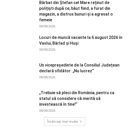
Bărbat din Ștefan cel Mare reținut de
polițiști după ce, băut fiind, a furat din
magazin, a distrus bunuri și a agresat o
femeie
08/08/2026
Locuri de muncă vacante la 6 august 2026 în
Vaslui, Bârlad și Huși
08/08/2026
Un vicepreședinte de la Consiliul Județean
declară sfidător: „Nu lucrez”
08/08/2026
„Trebuie să pleci din România, pentru ca
statul să considere că merită să
investească în tine!”
08/08/2026
Încărcați mai multe