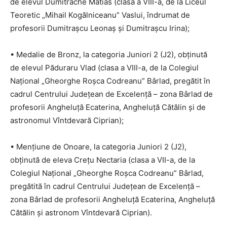
de elevul Dumitrache Matias (clasa a VIII-a, de la Liceul
Teoretic „Mihail Kogălniceanu” Vaslui, îndrumat de
profesorii Dumitrașcu Leonaș și Dumitrașcu Irina);
• Medalie de Bronz, la categoria Juniori 2 (J2), obținută
de elevul Păduraru Vlad (clasa a VIII-a, de la Colegiul
Național „Gheorghe Roșca Codreanu” Bârlad, pregătit în
cadrul Centrului Județean de Excelență – zona Bârlad de
profesorii Angheluță Ecaterina, Angheluță Cătălin și de
astronomul Vîntdevară Ciprian);
• Mențiune de Onoare, la categoria Juniori 2 (J2),
obținută de eleva Crețu Nectaria (clasa a VII-a, de la
Colegiul Național „Gheorghe Roșca Codreanu” Bârlad,
pregătită în cadrul Centrului Județean de Excelență –
zona Bârlad de profesorii Angheluță Ecaterina, Angheluță
Cătălin și astronom Vîntdevară Ciprian).