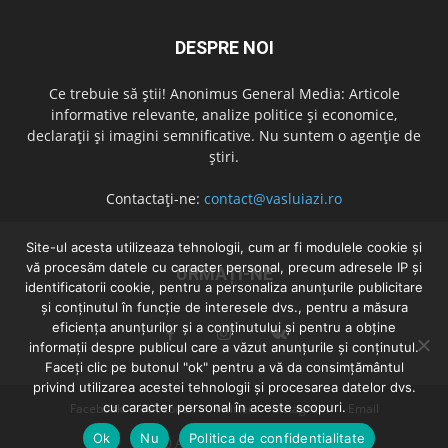
DESPRE NOI
Ce trebuie să știi! Anonimus General Media: Articole
informative relevante, analize politice și economice,
declarații și imagini semnificative. Nu suntem o agenție de
știri.
Contactați-ne:
contact@vasluiazi.ro
Site-ul acesta utilizeaza tehnologii, cum ar fi modulele cookie și
vă procesăm datele cu caracter personal, precum adresele IP și
URMAȚI-NE
identificatorii cookie, pentru a personaliza anunțurile publicitare
și conținutul în funcție de interesele dvs., pentru a măsura
eficiența anunțurilor și a conținutului și pentru a obține
informații despre publicul care a văzut anunțurile și conținutul.
Faceți clic pe butonul "ok" pentru a vă da consimțământul
privind utilizarea acestei tehnologii și procesarea datelor dvs.
cu caracter personal în aceste scopuri.
Facebook
Facebook
Twitter
Instagram
Email
Ok
Nu
Politica de confidentialitate
© 2020 Anonimus General Media