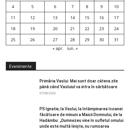
4
5
6
7
8
9
10
11
12
13
14
15
16
17
18
19
20
21
22
23
24
25
26
27
28
29
30
31
« apr.
iun. »
Evenimente:
Primăria Vaslui: Mai sunt doar câteva zile
până când Vasluiul va intra în sărbătoare
07/08/2026
PS Ignatie, la Vaslui, la întâmpinarea Icoanei
făcătoare de minuni a Maicii Domnului, de la
Hadâmbu: „Dumnezeu vine în sufletul omului
unde este multă liniște, nu rumoarea