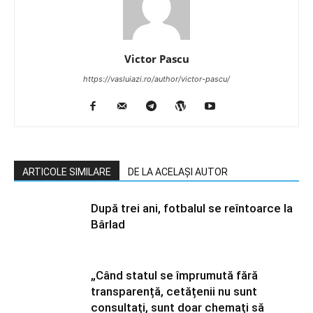
Victor Pascu
https://vasluiazi.ro/author/victor-pascu/
ARTICOLE SIMILARE
DE LA ACELAȘI AUTOR
După trei ani, fotbalul se reîntoarce la
Bârlad
„Când statul se împrumută fără
transparență, cetățenii nu sunt
consultați, sunt doar chemați să