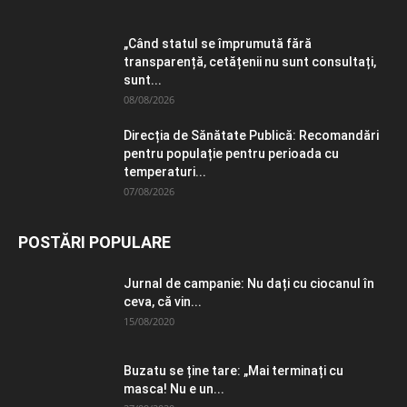
„Când statul se împrumută fără
transparență, cetățenii nu sunt consultați,
sunt...
08/08/2026
Direcția de Sănătate Publică: Recomandări
pentru populație pentru perioada cu
temperaturi...
07/08/2026
POSTĂRI POPULARE
Jurnal de campanie: Nu dați cu ciocanul în
ceva, că vin...
15/08/2020
Buzatu se ține tare: „Mai terminați cu
masca! Nu e un...