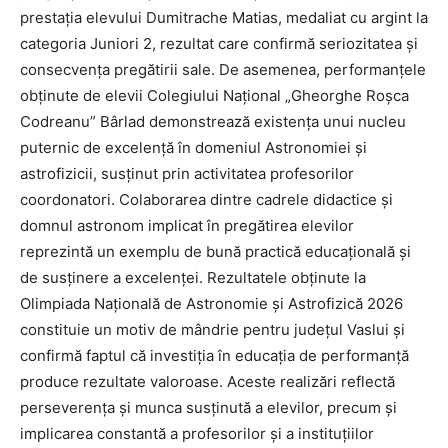
prestația elevului Dumitrache Matias, medaliat cu argint la
categoria Juniori 2, rezultat care confirmă seriozitatea și
consecvența pregătirii sale. De asemenea, performanțele
obținute de elevii Colegiului Național „Gheorghe Roșca
Codreanu” Bârlad demonstrează existența unui nucleu
puternic de excelență în domeniul Astronomiei și
astrofizicii, susținut prin activitatea profesorilor
coordonatori. Colaborarea dintre cadrele didactice și
domnul astronom implicat în pregătirea elevilor
reprezintă un exemplu de bună practică educațională și
de susținere a excelenței. Rezultatele obținute la
Olimpiada Națională de Astronomie și Astrofizică 2026
constituie un motiv de mândrie pentru județul Vaslui și
confirmă faptul că investiția în educația de performanță
produce rezultate valoroase. Aceste realizări reflectă
perseverența și munca susținută a elevilor, precum și
implicarea constantă a profesorilor și a instituțiilor