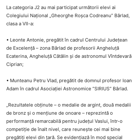
La categoria J2 au mai participat următorii elevi ai
Colegiului Național „Gheorghe Roșca Codreanu” Bârlad,
clasa a VII-a:
• Leonte Antonie, pregătit în cadrul Centrului Județean
de Excelență – zona Bârlad de profesorii Angheluță
Ecaterina, Angheluță Cătălin și de astronomul Vîntdevară
Ciprian;
• Munteanu Petru Vlad, pregătit de domnul profesor Ioan
Adam în cadrul Asociației Astronomice ”SIRIUS” Bârlad.
„Rezultatele obținute – o medalie de argint, două medalii
de bronz și o mențiune de onoare – reprezintă o
performanță remarcabilă pentru județul Vaslui, într-o
competiție de înalt nivel, care reunește cei mai bine
pregătiți elevi din țară. Se evidențiază în mod special