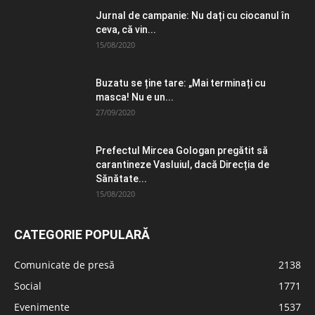
Jurnal de campanie: Nu dați cu ciocanul în
ceva, că vin...
15/08/2020
Buzatu se ține tare: „Mai terminați cu
masca! Nu e un...
27/09/2020
Prefectul Mircea Gologan pregătit să
carantineze Vasluiul, dacă Direcția de
Sănătate...
15/08/2020
CATEGORIE POPULARĂ
Comunicate de presă
2138
Social
1771
Evenimente
1537