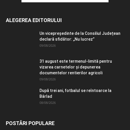
ALEGEREA EDITORULUI
Un vicepreședinte de la Consiliul Județean
declară sfidător: „Nu lucrez”
09/08/2026
31 august este termenul-limită pentru
vizarea carnetelor și depunerea
documentelor rentierilor agricoli
09/08/2026
După trei ani, fotbalul se reîntoarce la
Bârlad
08/08/2026
POSTĂRI POPULARE