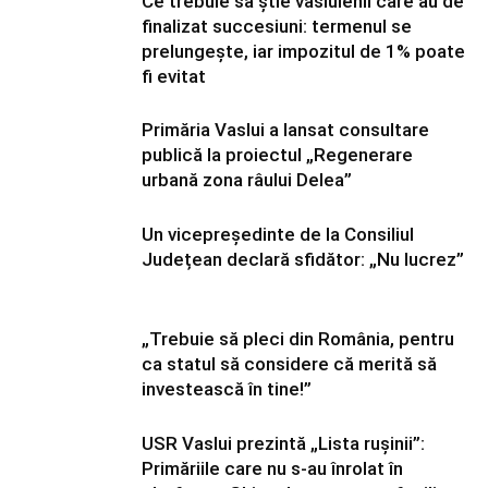
Ce trebuie să știe vasluienii care au de
finalizat succesiuni: termenul se
prelungește, iar impozitul de 1% poate
fi evitat
Primăria Vaslui a lansat consultare
publică la proiectul „Regenerare
urbană zona râului Delea”
Un vicepreședinte de la Consiliul
Județean declară sfidător: „Nu lucrez”
„Trebuie să pleci din România, pentru
ca statul să considere că merită să
investească în tine!”
USR Vaslui prezintă „Lista rușinii”:
Primăriile care nu s-au înrolat în