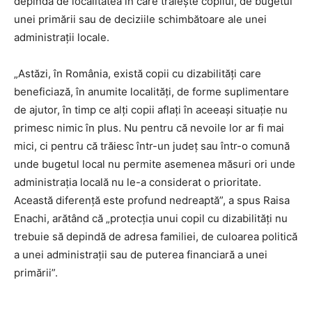
depindă de localitatea în care trăiește copilul, de bugetul
unei primării sau de deciziile schimbătoare ale unei
administrații locale.
„Astăzi, în România, există copii cu dizabilități care
beneficiază, în anumite localități, de forme suplimentare
de ajutor, în timp ce alți copii aflați în aceeași situație nu
primesc nimic în plus. Nu pentru că nevoile lor ar fi mai
mici, ci pentru că trăiesc într-un județ sau într-o comună
unde bugetul local nu permite asemenea măsuri ori unde
administrația locală nu le-a considerat o prioritate.
Această diferență este profund nedreaptă”, a spus Raisa
Enachi, arătând că „protecția unui copil cu dizabilități nu
trebuie să depindă de adresa familiei, de culoarea politică
a unei administrații sau de puterea financiară a unei
primării”.