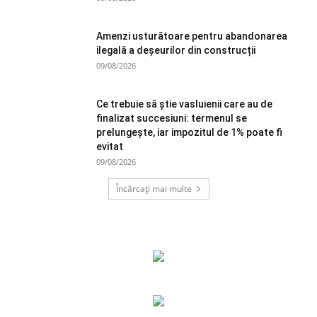
Amenzi usturătoare pentru abandonarea
ilegală a deșeurilor din construcții
09/08/2026
Ce trebuie să știe vasluienii care au de
finalizat succesiuni: termenul se
prelungește, iar impozitul de 1% poate fi
evitat
09/08/2026
Încărcați mai multe