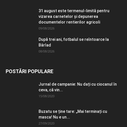
31 august este termenul-limită pentru
vizarea carnetelor și depunerea
documentelor rentierilor agricoli
09/08/2026
După trei ani, fotbalul se reîntoarce la
Bârlad
08/08/2026
POSTĂRI POPULARE
Jurnal de campanie: Nu dați cu ciocanul în
ceva, că vin...
15/08/2020
Buzatu se ține tare: „Mai terminați cu
masca! Nu e un...
27/09/2020