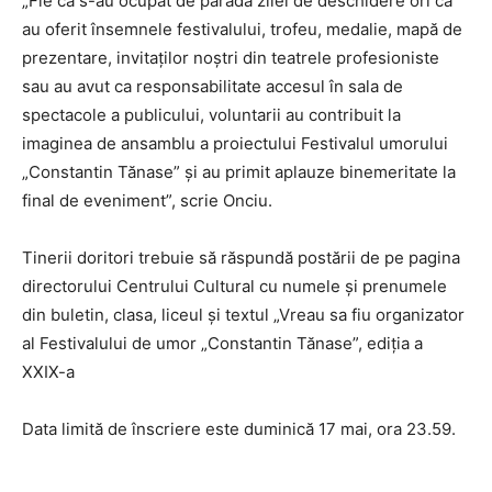
„Fie că s-au ocupat de parada zilei de deschidere ori că
au oferit însemnele festivalului, trofeu, medalie, mapă de
prezentare, invitaților noștri din teatrele profesioniste
sau au avut ca responsabilitate accesul în sala de
spectacole a publicului, voluntarii au contribuit la
imaginea de ansamblu a proiectului Festivalul umorului
„Constantin Tănase” și au primit aplauze binemeritate la
final de eveniment”, scrie Onciu.
Tinerii doritori trebuie să răspundă postării de pe pagina
directorului Centrului Cultural cu numele și prenumele
din buletin, clasa, liceul și textul „Vreau sa fiu organizator
al Festivalului de umor „Constantin Tănase”, ediția a
XXIX-a
Data limită de înscriere este duminică 17 mai, ora 23.59.