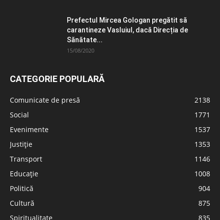
Prefectul Mircea Gologan pregătit să
carantineze Vasluiul, dacă Direcția de
Sănătate...
15/08/2020
CATEGORIE POPULARĂ
Comunicate de presă
2138
Social
1771
Evenimente
1537
Justiție
1353
Transport
1146
Educație
1008
Politică
904
Cultură
875
Spiritualitate
835