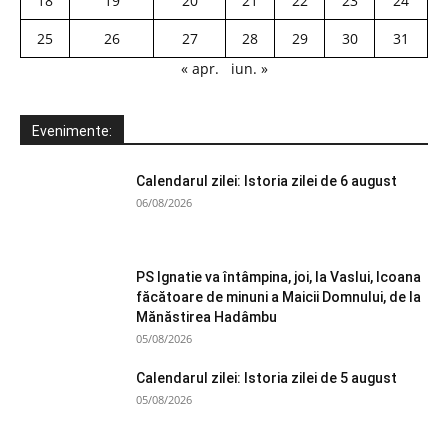
18
19
20
21
22
23
24
25
26
27
28
29
30
31
« apr.
iun. »
Evenimente:
Calendarul zilei: Istoria zilei de 6 august
06/08/2026
PS Ignatie va întâmpina, joi, la Vaslui, Icoana
făcătoare de minuni a Maicii Domnului, de la
Mănăstirea Hadâmbu
05/08/2026
Calendarul zilei: Istoria zilei de 5 august
05/08/2026