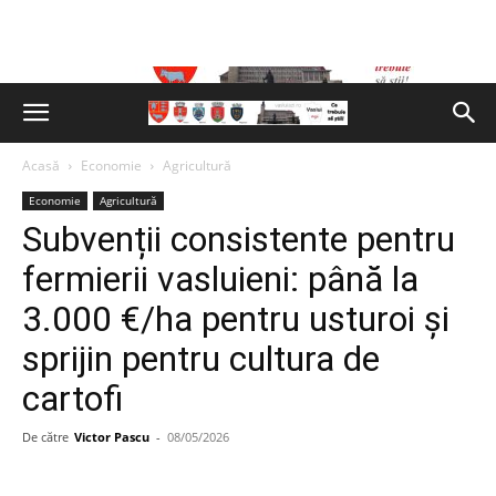
Acasă
Economie
Agricultură
Economie
Agricultură
Subvenții consistente pentru
fermierii vasluieni: până la
3.000 €/ha pentru usturoi și
sprijin pentru cultura de
cartofi
De către
Victor Pascu
-
08/05/2026