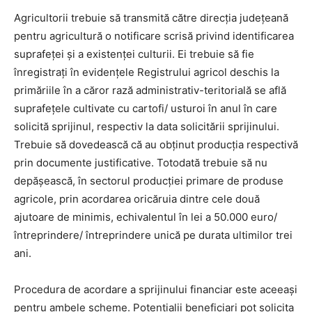
Agricultorii trebuie să transmită către direcția județeană
pentru agricultură o notificare scrisă privind identificarea
suprafeţei și a existenţei culturii. Ei trebuie să fie
înregistraţi în evidenţele Registrului agricol deschis la
primăriile în a căror rază administrativ-teritorială se află
suprafeţele cultivate cu cartofi/ usturoi în anul în care
solicită sprijinul, respectiv la data solicitării sprijinului.
Trebuie să dovedească că au obținut producția respectivă
prin documente justificative. Totodată trebuie să nu
depășească, în sectorul producţiei primare de produse
agricole, prin acordarea oricăruia dintre cele două
ajutoare de minimis, echivalentul în lei a 50.000 euro/
întreprindere/ întreprindere unică pe durata ultimilor trei
ani.
Procedura de acordare a sprijinului financiar este aceeași
pentru ambele scheme. Potenţialii beneficiari pot solicita