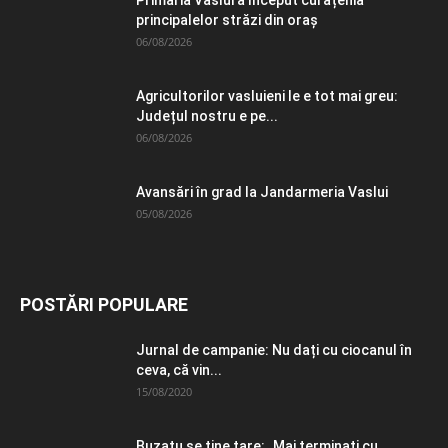
Primăria Vaslui a început curățenia
principalelor străzi din oraș
06/08/2026
Agricultorilor vasluieni le e tot mai greu:
Județul nostru e pe...
06/08/2026
Avansări în grad la Jandarmeria Vaslui
05/08/2026
POSTĂRI POPULARE
Jurnal de campanie: Nu dați cu ciocanul în
ceva, că vin...
15/08/2020
Buzatu se ține tare: „Mai terminați cu