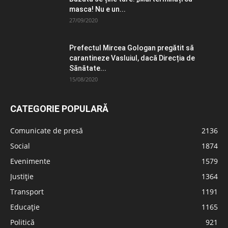
masca! Nu e un...
27/09/2020
Prefectul Mircea Gologan pregătit să
carantineze Vasluiul, dacă Direcția de
Sănătate...
15/08/2020
CATEGORIE POPULARĂ
Comunicate de presă
2136
Social
1874
Evenimente
1579
Justiție
1364
Transport
1191
Educație
1165
Politică
921