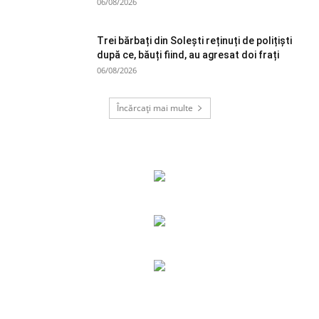
06/08/2026
Trei bărbați din Solești reținuți de polițiști
după ce, băuți fiind, au agresat doi frați
06/08/2026
Încărcați mai multe