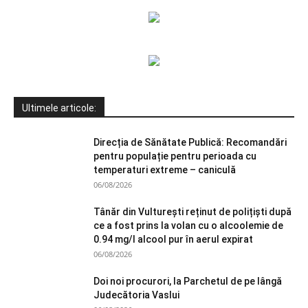
Ultimele articole:
Direcția de Sănătate Publică: Recomandări
pentru populație pentru perioada cu
temperaturi extreme – caniculă
06/08/2026
Tânăr din Vulturești reținut de polițiști după
ce a fost prins la volan cu o alcoolemie de
0.94 mg/l alcool pur în aerul expirat
06/08/2026
Doi noi procurori, la Parchetul de pe lângă
Judecătoria Vaslui