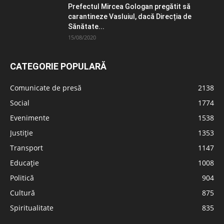
Prefectul Mircea Gologan pregătit să
carantineze Vasluiul, dacă Direcția de
Sănătate...
15/08/2020
CATEGORIE POPULARĂ
Comunicate de presă
2138
Social
1774
Evenimente
1538
Justiție
1353
Transport
1147
Educație
1008
Politică
904
Cultură
875
Spiritualitate
835