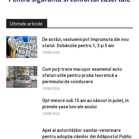
Ultimele articole:
De astăzi, vasluienii pot împrumuta din nou
statul. Dobânzile pentru 1, 3 și 5 ani
10/08/2026
Cum poți trece mai ușor examenul auto:
sfaturi utile pentru proba teoretică a
permisului de conducere
10/08/2026
Opt minore sub 15 ani au născut în județ, în
primele şase luni ale anului
10/08/2026
Apel al autorităților sanitar-veterinare
pentru adopția câinilor din Adăpostul Public