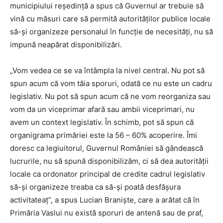
municipiului reședință a spus că Guvernul ar trebuie să
vină cu măsuri care să permită autorităților publice locale
să-și organizeze personalul în funcție de necesități, nu să
impună neapărat disponibilizări.
„Vom vedea ce se va întâmpla la nivel central. Nu pot să
spun acum că vom tăia sporuri, odată ce nu este un cadru
legislativ. Nu pot să spun acum că ne vom reorganiza sau
vom da un viceprimar afară sau ambii viceprimari, nu
avem un context legislativ. În schimb, pot să spun că
organigrama primăriei este la 56 – 60% acoperire. Îmi
doresc ca legiuitorul, Guvernul României să gândească
lucrurile, nu să spună disponibilizăm, ci să dea autorității
locale ca ordonator principal de credite cadrul legislativ
să-și organizeze treaba ca să-și poată desfășura
activitateaţ”, a spus Lucian Braniște, care a arătat că în
Primăria Vaslui nu există sporuri de antenă sau de praf,