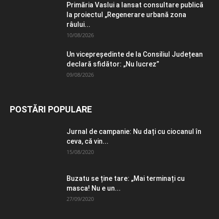
Primăria Vaslui a lansat consultare publică
la proiectul „Regenerare urbană zona
râului...
10/08/2026
Un vicepreședinte de la Consiliul Județean
declară sfidător: „Nu lucrez”
09/08/2026
POSTĂRI POPULARE
Jurnal de campanie: Nu dați cu ciocanul în
ceva, că vin...
15/08/2020
Buzatu se ține tare: „Mai terminați cu
masca! Nu e un...
27/09/2020