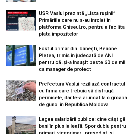
USR Vaslui prezintă „Lista rușinii”:
Primăriile care nu s-au înrolat în
platforma Ghiseul.ro, pentru a facilita
plata impozitelor
Fostul primar din Ibănești, Benone
Pletea, trimis în judecată de ANI
pentru că .și-a însușit peste 60 de mii
ca manager de proiect
Prefectura Vaslui reziliază contractul
cu firma care trebuia să distrugă
permisele, dar le-a aruncat la o groapă
de gunoi în Republica Moldova
Legea salarizării publice: cine câștigă
bani în plus la leafă. Spor dublu pentru
primari, viceprimari, președinți și