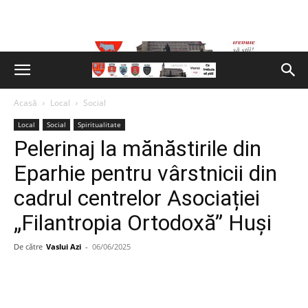
Acasă
Local
Social
Local
Social
Spiritualitate
Pelerinaj la mănăstirile din
Eparhie pentru vârstnicii din
cadrul centrelor Asociației
„Filantropia Ortodoxă” Huși
De către
Vaslui Azi
-
06/06/2025