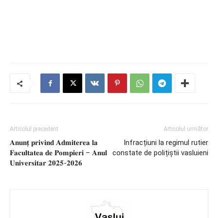
Articolul precedent
Articolul următor
𝐀𝐧𝐮𝐧𝐭̦ 𝐩𝐫𝐢𝐯𝐢𝐧𝐝 𝐀𝐝𝐦𝐢𝐭𝐞𝐫𝐞𝐚 𝐥𝐚
Infracțiuni la regimul rutier
𝐅𝐚𝐜𝐮𝐥𝐭𝐚𝐭𝐞𝐚 𝐝𝐞 𝐏𝐨𝐦𝐩𝐢𝐞𝐫𝐢 – 𝐀𝐧𝐮𝐥
constate de polițiștii vasluieni
𝐔𝐧𝐢𝐯𝐞𝐫𝐬𝐢𝐭𝐚𝐫 𝟐𝟎𝟐𝟓-𝟐𝟎𝟐𝟔