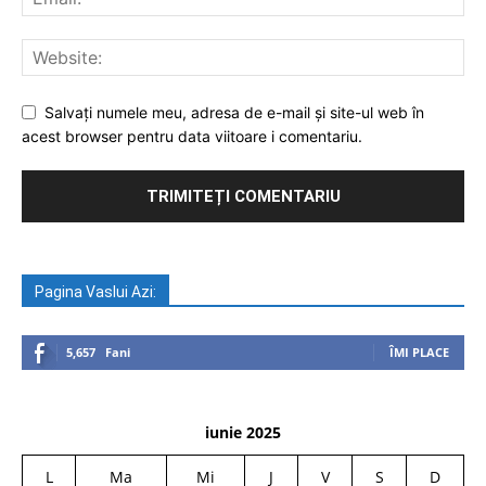
Salvați numele meu, adresa de e-mail și site-ul web în
acest browser pentru data viitoare i comentariu.
Pagina Vaslui Azi:
5,657
Fani
ÎMI PLACE
iunie 2025
L
Ma
Mi
J
V
S
D