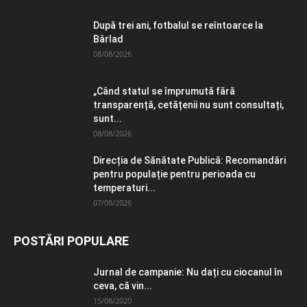
După trei ani, fotbalul se reîntoarce la
Bârlad
08/08/2026
„Când statul se împrumută fără
transparență, cetățenii nu sunt consultați,
sunt...
08/08/2026
Direcția de Sănătate Publică: Recomandări
pentru populație pentru perioada cu
temperaturi...
07/08/2026
POSTĂRI POPULARE
Jurnal de campanie: Nu dați cu ciocanul în
ceva, că vin...
15/08/2020