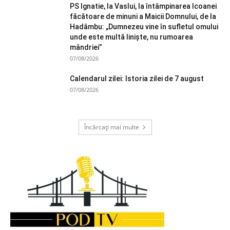
PS Ignatie, la Vaslui, la întâmpinarea Icoanei
făcătoare de minuni a Maicii Domnului, de la
Hadâmbu: „Dumnezeu vine în sufletul omului
unde este multă liniște, nu rumoarea
mândriei”
07/08/2026
Calendarul zilei: Istoria zilei de 7 august
07/08/2026
Încărcați mai multe