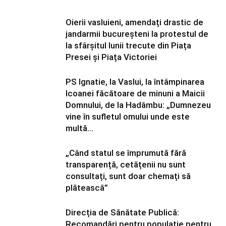
Oierii vasluieni, amendați drastic de
jandarmii bucureșteni la protestul de
la sfârșitul lunii trecute din Piața
Presei și Piața Victoriei
PS Ignatie, la Vaslui, la întâmpinarea
Icoanei făcătoare de minuni a Maicii
Domnului, de la Hadâmbu: „Dumnezeu
vine în sufletul omului unde este
multă...
„Când statul se împrumută fără
transparență, cetățenii nu sunt
consultați, sunt doar chemați să
plătească”
Direcția de Sănătate Publică:
Recomandări pentru populație pentru