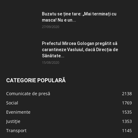
Buzatu se ține tare: „Mai terminați cu
masca! Nu e un...
27/09/2020
Prefectul Mircea Gologan pregătit să
carantineze Vasluiul, dacă Direcția de
Sănătate...
15/08/2020
CATEGORIE POPULARĂ
Comunicate de presă
2138
Social
1769
Evenimente
1535
Justiție
1353
Transport
1145