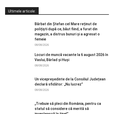
Ultimele articole:
Bărbat din Ștefan cel Mare reținut de
polițiști după ce, băut fiind, a furat din
magazin, a distrus bunuri și a agresat o
femeie
08/08/2026
Locuri de muncă vacante la 6 august 2026 în
Vaslui, Bârlad și Huși
08/08/2026
Un vicepreședinte de la Consiliul Județean
declară sfidător: „Nu lucrez”
08/08/2026
„Trebuie să pleci din România, pentru ca
statul să considere că merită să
investească în tine!”