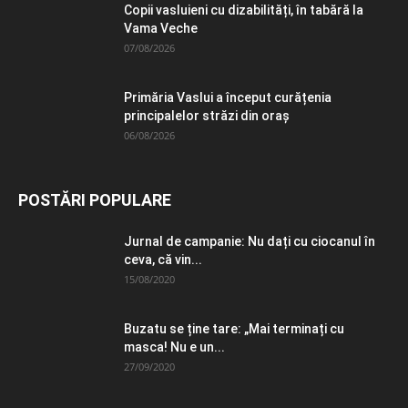
Copii vasluieni cu dizabilități, în tabără la
Vama Veche
07/08/2026
Primăria Vaslui a început curățenia
principalelor străzi din oraș
06/08/2026
POSTĂRI POPULARE
Jurnal de campanie: Nu dați cu ciocanul în
ceva, că vin...
15/08/2020
Buzatu se ține tare: „Mai terminați cu
masca! Nu e un...
27/09/2020