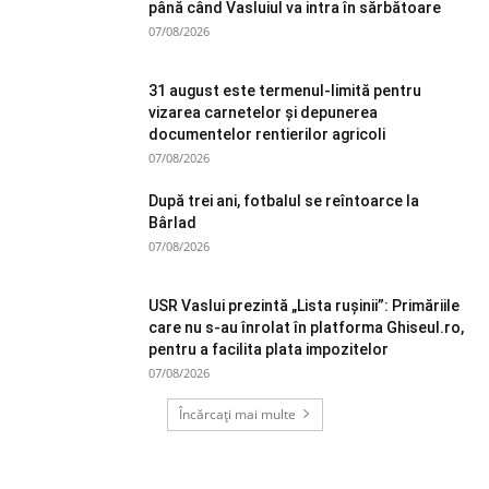
până când Vasluiul va intra în sărbătoare
07/08/2026
31 august este termenul-limită pentru
vizarea carnetelor și depunerea
documentelor rentierilor agricoli
07/08/2026
După trei ani, fotbalul se reîntoarce la
Bârlad
07/08/2026
USR Vaslui prezintă „Lista rușinii”: Primăriile
care nu s-au înrolat în platforma Ghiseul.ro,
pentru a facilita plata impozitelor
07/08/2026
Încărcați mai multe