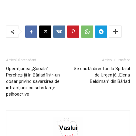
Articolul precedent
Articolul următor
Operațiunea „Școala”:
Se caută directori la Spitalul
Percheziții în Bârlad într-un
de Urgență „Elena
dosar privind săvârșirea de
Beldiman” din Bârlad
infracțiunii cu substanțe
psihoactive