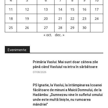
4
5
6
7
8
9
10
11
12
13
14
15
16
17
18
19
20
21
22
23
24
25
26
27
28
29
30
« oct.
dec. »
Evenimente:
Primăria Vaslui: Mai sunt doar câteva zile
până când Vasluiul va intra în sărbătoare
07/08/2026
PS Ignatie, la Vaslui, la întâmpinarea Icoanei
făcătoare de minuni a Maicii Domnului, de la
Hadâmbu: „Dumnezeu vine în sufletul omului
unde este multă liniște, nu rumoarea
mândriei”