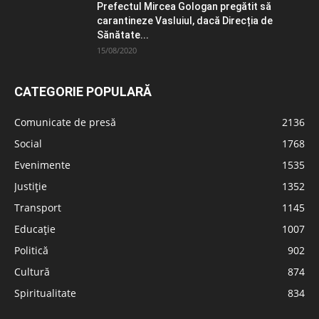
Prefectul Mircea Gologan pregătit să
carantineze Vasluiul, dacă Direcția de
Sănătate...
15/08/2020
CATEGORIE POPULARĂ
Comunicate de presă
2136
Social
1768
Evenimente
1535
Justiție
1352
Transport
1145
Educație
1007
Politică
902
Cultură
874
Spiritualitate
834