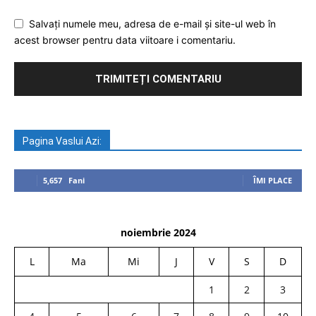
Salvați numele meu, adresa de e-mail și site-ul web în
acest browser pentru data viitoare i comentariu.
Pagina Vaslui Azi:
5,657
Fani
ÎMI PLACE
noiembrie 2024
L
Ma
Mi
J
V
S
D
1
2
3