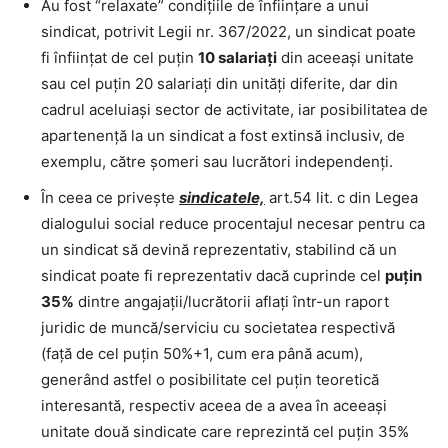
Au fost “relaxate” condițiile de înființare a unui
sindicat, potrivit Legii nr. 367/2022, un sindicat poate
fi înființat de cel puțin
10 salariați
din aceeași unitate
sau cel puțin 20 salariați din unități diferite, dar din
cadrul aceluiași sector de activitate, iar posibilitatea de
apartenență la un sindicat a fost extinsă inclusiv, de
exemplu, către șomeri sau lucrători independenți.
În ceea ce privește
sindicatele,
art.54 lit. c din Legea
dialogului social reduce procentajul necesar pentru ca
un sindicat să devină reprezentativ, stabilind că un
sindicat poate fi reprezentativ dacă cuprinde cel
puțin
35%
dintre angajații/lucrătorii aflați într-un raport
juridic de muncă/serviciu cu societatea respectivă
(față de cel puțin 50%+1, cum era până acum),
generând astfel o posibilitate cel puțin teoretică
interesantă, respectiv aceea de a avea în aceeași
unitate două sindicate care reprezintă cel puțin 35%