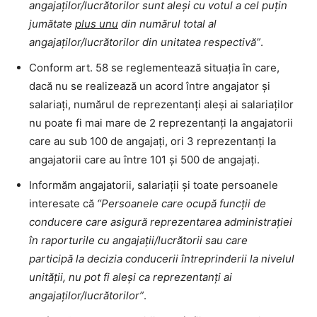
angajat
ilor/lucra
torilor sunt ales
i cu votul a cel put
in
juma
tate
plus unu
din numa
rul total al
angajat
ilor/lucra
torilor din unitatea respectiva
”
.
Conform art. 58 se reglementează situația în care,
dacă nu se realizează un acord între angajator și
salariați, numărul de reprezentanți aleși ai salariaților
nu poate fi mai mare de 2 reprezentanți la angajatorii
care au sub 100 de angajați, ori 3 reprezentanți la
angajatorii care au între 101 și 500 de angajați.
Informăm angajatorii, salariații și toate persoanele
interesate că
“Persoanele care ocupa
funct
ii de
conducere care asigura
reprezentarea administrat
iei
i
n raporturile cu angajat
ii/lucra
torii sau care
participa
la decizia conducerii i
ntreprinderii la nivelul
unita
t
ii, nu pot fi ales
i ca reprezentant
i ai
angajat
ilor/lucra
torilor
”
.