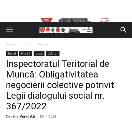
Acasă
Social
Muncă
Social
Muncă
Local
Utilitar
Inspectoratul Teritorial de
Muncă: Obligativitatea
negocierii colective potrivit
Legii dialogului social nr.
367/2022
De către
Vaslui Azi
-
18/11/2024