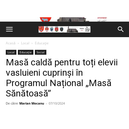
Acasă
Local
Educație
Local
Educație
Social
Masă caldă pentru toți elevii
vasluieni cuprinși în
Programul Național „Masă
Sănătoasă”
De către
Marian Mocanu
-
07/10/2024