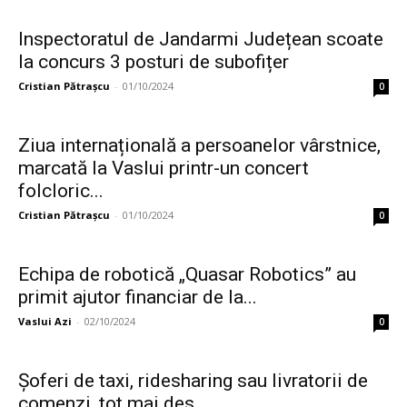
Inspectoratul de Jandarmi Județean scoate
la concurs 3 posturi de subofițer
Cristian Pătrașcu
-
01/10/2024
0
Ziua internațională a persoanelor vârstnice,
marcată la Vaslui printr-un concert
folcloric...
Cristian Pătrașcu
-
01/10/2024
0
Echipa de robotică „Quasar Robotics” au
primit ajutor financiar de la...
Vaslui Azi
-
02/10/2024
0
Șoferi de taxi, ridesharing sau livratorii de
comenzi, tot mai des...