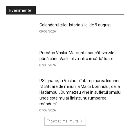
Evenimente:
Calendarul zilei: Istoria zilei de 9 august
09/08/2026
Primăria Vaslui: Mai sunt doar câteva zile
până când Vasluiul va intra în sărbătoare
07/08/2026
PS Ignatie, la Vaslui, la întâmpinarea Icoanei
făcătoare de minuni a Maicii Domnului, de la
Hadâmbu: „Dumnezeu vine în sufletul omului
unde este multă liniște, nu rumoarea
mândriei”
07/08/2026
Încărcați mai multe