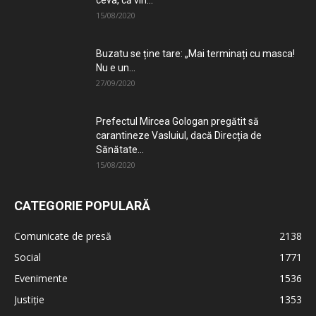
ceva, că vin...
15/08/2020
Buzatu se ține tare: „Mai terminați cu masca!
Nu e un...
27/09/2020
Prefectul Mircea Gologan pregătit să
carantineze Vasluiul, dacă Direcția de
Sănătate...
15/08/2020
CATEGORIE POPULARĂ
Comunicate de presă
2138
Social
1771
Evenimente
1536
Justiție
1353