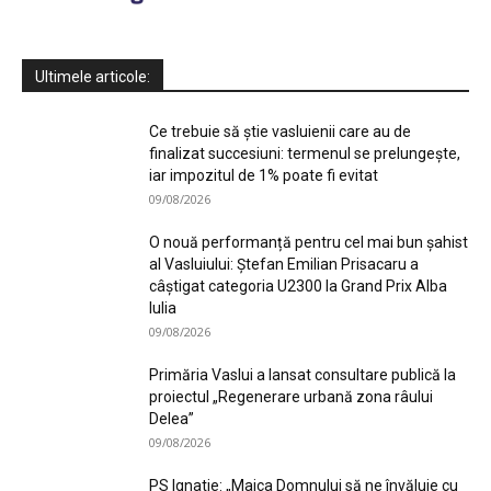
Ultimele articole:
Ce trebuie să știe vasluienii care au de
finalizat succesiuni: termenul se prelungește,
iar impozitul de 1% poate fi evitat
09/08/2026
O nouă performanță pentru cel mai bun șahist
al Vasluiului: Ștefan Emilian Prisacaru a
câștigat categoria U2300 la Grand Prix Alba
Iulia
09/08/2026
Primăria Vaslui a lansat consultare publică la
proiectul „Regenerare urbană zona râului
Delea”
09/08/2026
PS Ignatie: „Maica Domnului să ne învăluie cu