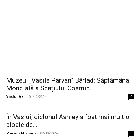
Muzeul „Vasile Pârvan” Bârlad: Săptămâna
Mondială a Spațiului Cosmic
Vaslui Azi
-
01/10/2024
0
În Vaslui, ciclonul Ashley a fost mai mult o
ploaie de...
Marian Mocanu
-
02/10/2024
0