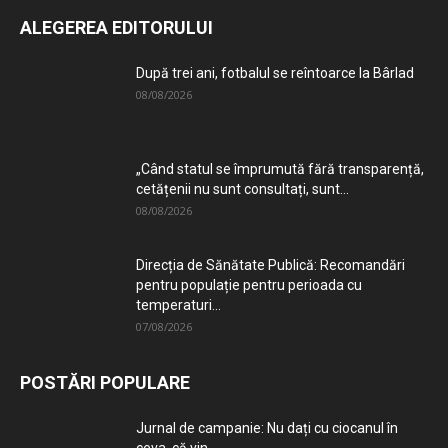
ALEGEREA EDITORULUI
După trei ani, fotbalul se reîntoarce la Bârlad
08/08/2026
„Când statul se împrumută fără transparență,
cetățenii nu sunt consultați, sunt...
08/08/2026
Direcția de Sănătate Publică: Recomandări
pentru populație pentru perioada cu
temperaturi...
07/08/2026
POSTĂRI POPULARE
Jurnal de campanie: Nu dați cu ciocanul în