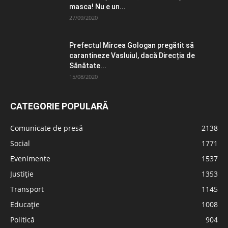
masca! Nu e un...
27/09/2020
Prefectul Mircea Gologan pregătit să
carantineze Vasluiul, dacă Direcția de
Sănătate...
15/08/2020
CATEGORIE POPULARĂ
Comunicate de presă
2138
Social
1771
Evenimente
1537
Justiție
1353
Transport
1145
Educație
1008
Politică
904