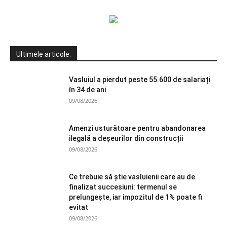
Ultimele articole:
Vasluiul a pierdut peste 55.600 de salariați
în 34 de ani
09/08/2026
Amenzi usturătoare pentru abandonarea
ilegală a deșeurilor din construcții
09/08/2026
Ce trebuie să știe vasluienii care au de
finalizat succesiuni: termenul se
prelungește, iar impozitul de 1% poate fi
evitat
09/08/2026