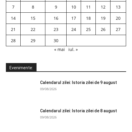
7
8
9
10
11
12
13
14
15
16
17
18
19
20
21
22
23
24
25
26
27
28
29
30
« mai
iul. »
Evenimente:
Calendarul zilei: Istoria zilei de 9 august
09/08/2026
Calendarul zilei: Istoria zilei de 8 august
09/08/2026