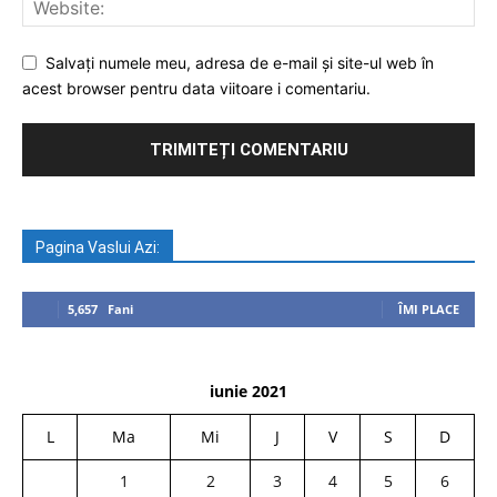
Salvați numele meu, adresa de e-mail și site-ul web în
acest browser pentru data viitoare i comentariu.
Pagina Vaslui Azi:
5,657
Fani
ÎMI PLACE
iunie 2021
L
Ma
Mi
J
V
S
D
1
2
3
4
5
6