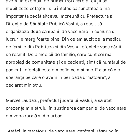
avem un exemplu de primar PSD care a reușit să
mobilizeze cetățenii și a înțeles că sănătatea e mai
importantă decât altceva. Împreună cu Prefectura și
Direcția de Sănătate Publică Vaslui, a reușit să
organizeze două campanii de vaccinare în comună și
lucrurile merg foarte bine. Din ce am auzit de la medicul
de familie din Rebricea și din Vaslui, efectele vaccinăriii
se resmit. Deja medicii de familie, care sunt cei mai
apropiați de comunitate și de pacienți, simt că numărul de
pacienți infectați este din ce în ce mai mic. E clar că e o
speranță pe care o avem în perioada următoare”, a
declarat ministru.
Marcel Lăudatu, prefectul județului Vaslui, a salutat
prezența ministrului în susținerea campaniei de vaccinare
din zona rurală și din urban.
„Astăzi, la maratorul de vaccinare, cetățenii răspund în