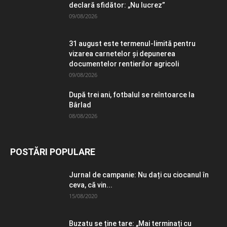
declară sfidător: „Nu lucrez”
09/08/2026
31 august este termenul-limită pentru
vizarea carnetelor și depunerea
documentelor rentierilor agricoli
09/08/2026
După trei ani, fotbalul se reîntoarce la
Bârlad
08/08/2026
POSTĂRI POPULARE
Jurnal de campanie: Nu dați cu ciocanul în
ceva, că vin...
15/08/2020
Buzatu se ține tare: „Mai terminați cu