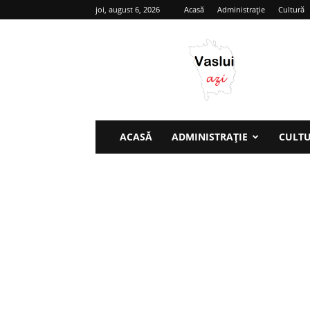
joi, august 6, 2026
Acasă
Administrație
Cultură
Vaslui
azi
ACASĂ
ADMINISTRAȚIE
CULT