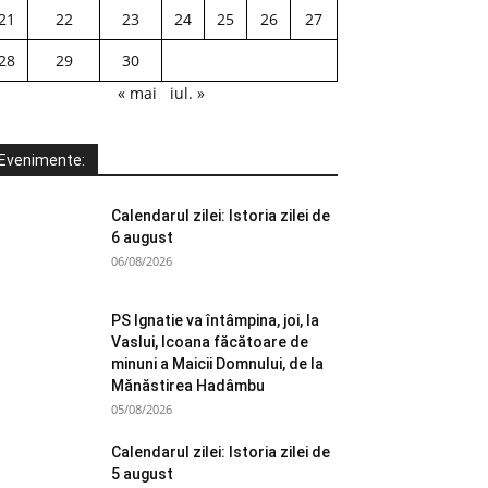
21
22
23
24
25
26
27
28
29
30
« mai
iul. »
Evenimente:
Calendarul zilei: Istoria zilei de
6 august
06/08/2026
PS Ignatie va întâmpina, joi, la
Vaslui, Icoana făcătoare de
minuni a Maicii Domnului, de la
Mănăstirea Hadâmbu
05/08/2026
Calendarul zilei: Istoria zilei de
5 august