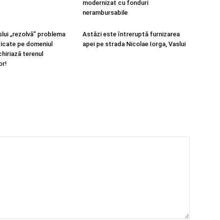
modernizat cu fonduri
nerambursabile
slui „rezolvă” problema
Astăzi este întreruptă furnizarea
idicate pe domeniul
apei pe strada Nicolae Iorga, Vaslui
nchiriază terenul
or!