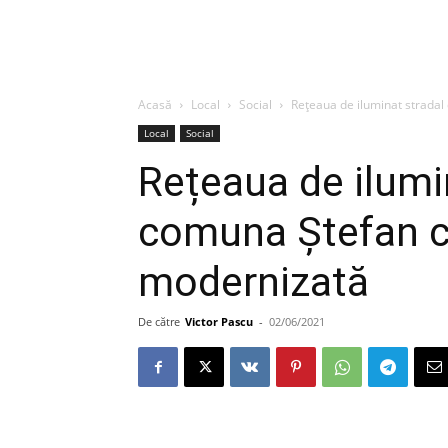
Acasă
Local
Social
Rețeaua de iluminat stradal
Local
Social
Rețeaua de ilumi
comuna Ștefan ce
modernizată
De către
Victor Pascu
-
02/06/2021