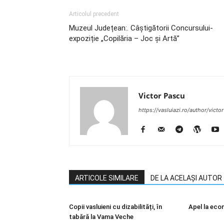
Articolul precedent
Muzeul Județean:. Câștigătorii Concursului-
expoziție „Copilăria – Joc și Artă”
Victor Pascu
https://vasluiazi.ro/author/victo
ARTICOLE SIMILARE
DE LA ACELAȘI AUTOR
Copii vasluieni cu dizabilități, în
Apel la eco
tabără la Vama Veche