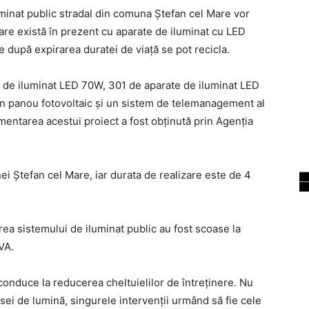
minat public stradal din comuna Ștefan cel Mare vor
care există în prezent cu aparate de iluminat cu LED
e după expirarea duratei de viață se pot recicla.
te de iluminat LED 70W, 301 de aparate de iluminat LED
un panou fotovoltaic și un sistem de telemanagement al
mentarea acestui proiect a fost obținută prin Agenția
nei Ștefan cel Mare, iar durata de realizare este de 4
rea sistemului de iluminat public au fost scoase la
TVA.
 conduce la reducerea cheltuielilor de întreținere. Nu
rsei de lumină, singurele intervenții urmând să fie cele