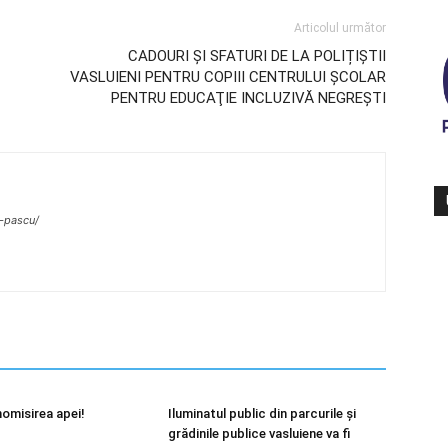
Articolul următor
CADOURI ȘI SFATURI DE LA POLIȚIȘTII
VASLUIENI PENTRU COPIII CENTRULUI ŞCOLAR
PENTRU EDUCAŢIE INCLUZIVĂ NEGREŞTI
r-pascu/
nomisirea apei!
Iluminatul public din parcurile și
grădinile publice vasluiene va fi