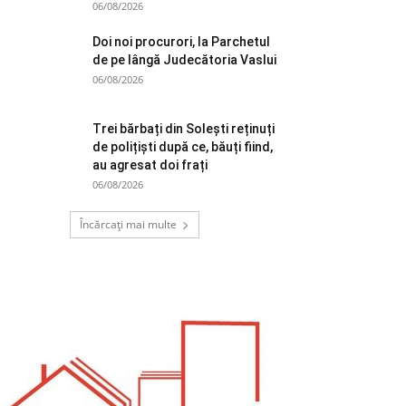
06/08/2026
Doi noi procurori, la Parchetul
de pe lângă Judecătoria Vaslui
06/08/2026
Trei bărbați din Solești reținuți
de polițiști după ce, băuți fiind,
au agresat doi frați
06/08/2026
Încărcați mai multe