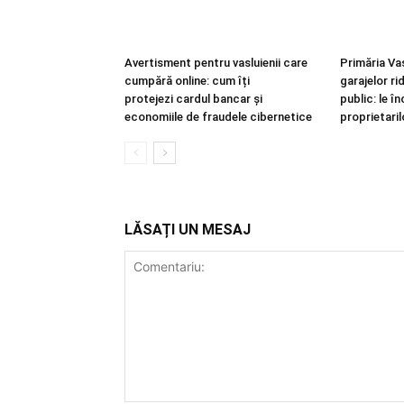
Avertisment pentru vasluienii care
Primăria Va
cumpără online: cum îți
garajelor r
protejezi cardul bancar și
public: le î
economiile de fraudele cibernetice
proprietaril
LĂSAȚI UN MESAJ