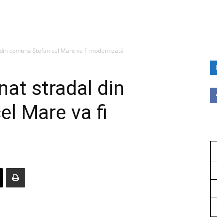
 din comuna Ștefan cel Mare va fi modernizată
nat stradal din
l Mare va fi