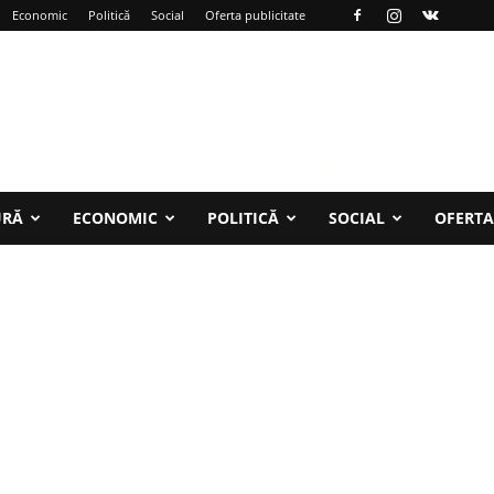
Economic
Politică
Social
Oferta publicitate
URĂ
ECONOMIC
POLITICĂ
SOCIAL
OFERTA