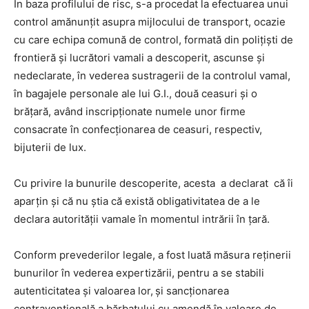
În baza profilului de risc, s-a procedat la efectuarea unui
control amănunţit asupra mijlocului de transport, ocazie
cu care echipa comună de control, formată din poliţişti de
frontieră şi lucrători vamali a descoperit, ascunse și
nedeclarate, în vederea sustragerii de la controlul vamal,
în bagajele personale ale lui G.I., două ceasuri și o
brățară, având inscripționate numele unor firme
consacrate în confecționarea de ceasuri, respectiv,
bijuterii de lux.
Cu privire la bunurile descoperite, acesta a declarat că îi
aparțin și că nu știa că există obligativitatea de a le
declara autorității vamale în momentul intrării în țară.
Conform prevederilor legale, a fost luată măsura reținerii
bunurilor în vederea expertizării, pentru a se stabili
autenticitatea și valoarea lor,
şi sancţionarea
contravenţională a bărbatului cu amendă în valoare de