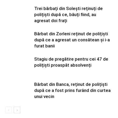
Trei bărbați din Solești reținuți de
polițiști după ce, băuți fiind, au
agresat doi frați
Bărbat din Zorleni reținut de polițiști
după ce a agresat un consătean și i-a
furat banii
Stagiu de pregătire pentru cei 47 de
polițiști proaspăt absolvenți
Bărbat din Banca, reținut de polițiști
după ce a fost prins furând din curtea
unui vecin