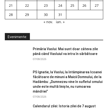
21
22
23
24
25
26
27
28
29
30
31
« nov.
ian. »
Evenimente:
Primăria Vaslui: Mai sunt doar câteva zile
până când Vasluiul va intra în sărbătoare
07/08/2026
PS Ignatie, la Vaslui, la întâmpinarea Icoanei
făcătoare de minuni a Maicii Domnului, de la
Hadâmbu: „Dumnezeu vine în sufletul omului
unde este multă liniște, nu rumoarea
mândriei”
07/08/2026
Calendarul zilei: Istoria zilei de 7 august