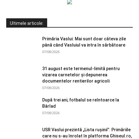
Ultimele articole:
Primăria Vaslui: Mai sunt doar câteva zile
până când Vasluiul va intra în sărbătoare
07/08/2026
31 august este termenul-limită pentru
vizarea carnetelor și depunerea
documentelor rentierilor agricoli
07/08/2026
După trei ani, fotbalul se reîntoarce la
Bârlad
07/08/2026
USR Vaslui prezintă „Lista rușinii”: Primăriile
care nu s-au înrolat în platforma Ghiseul.ro,