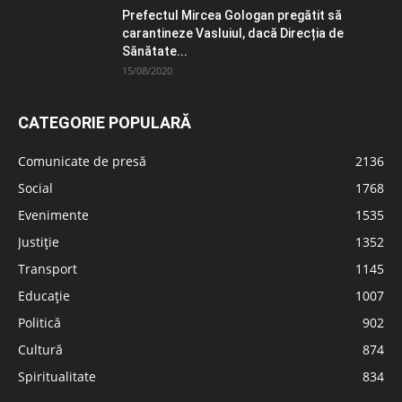
Prefectul Mircea Gologan pregătit să
carantineze Vasluiul, dacă Direcția de
Sănătate...
15/08/2020
CATEGORIE POPULARĂ
Comunicate de presă
2136
Social
1768
Evenimente
1535
Justiție
1352
Transport
1145
Educație
1007
Politică
902
Cultură
874
Spiritualitate
834