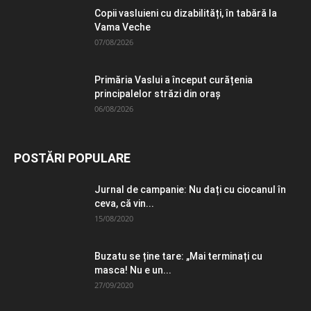
Copii vasluieni cu dizabilități, în tabără la
Vama Veche
07/08/2026
Primăria Vaslui a început curățenia
principalelor străzi din oraș
06/08/2026
POSTĂRI POPULARE
Jurnal de campanie: Nu dați cu ciocanul în
ceva, că vin...
15/08/2020
Buzatu se ține tare: „Mai terminați cu
masca! Nu e un...
27/09/2020