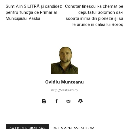
Sunt Alin SILITRĂ și candidez
Constantinescu l-a chemat pe
pentru funcția de Primar al
deputatul Solomon să-i
Municipiului Vaslui
scoată inima din pioneze și să
le arunce în calea lui Boroș
Ovidiu Munteanu
http://vasluiazi.ro
ARTICOLE SIMILARE
DE LA ACELAȘI AUTOR