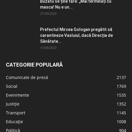
Buzatu se ține tare: „Mai terminați cu
masca! Nu e un...
27/09/2020
Prefectul Mircea Gologan pregătit să
carantineze Vasluiul, dacă Direcția de
Sănătate...
15/08/2020
CATEGORIE POPULARĂ
Comunicate de presă
2137
Social
1769
Evenimente
1535
Justiție
1352
Transport
1145
Educație
1008
Politică
904