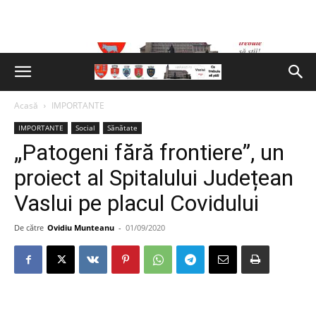
Acasă
IMPORTANTE
IMPORTANTE
Social
Sănătate
„Patogeni fără frontiere”, un
proiect al Spitalului Județean
Vaslui pe placul Covidului
De către
Ovidiu Munteanu
-
01/09/2020