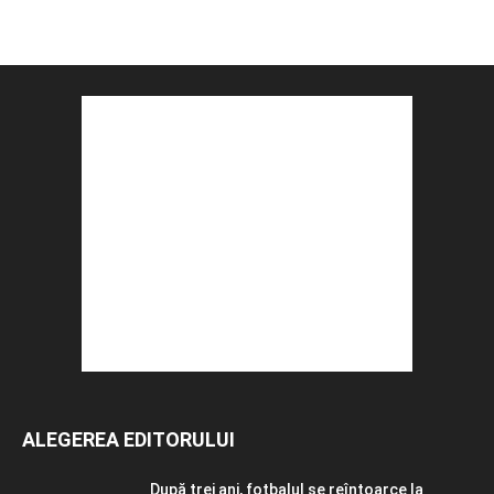
ALEGEREA EDITORULUI
După trei ani, fotbalul se reîntoarce la