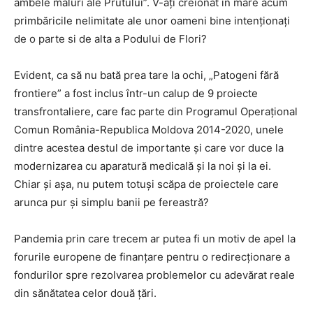
ambele maluri ale Prutului”. V-ați creionat în mare acum
primbăricile nelimitate ale unor oameni bine intenționați
de o parte si de alta a Podului de Flori?
Evident, ca să nu bată prea tare la ochi, „Patogeni fără
frontiere” a fost inclus într-un calup de 9 proiecte
transfrontaliere, care fac parte din Programul Operațional
Comun România-Republica Moldova 2014-2020, unele
dintre acestea destul de importante și care vor duce la
modernizarea cu aparatură medicală și la noi și la ei.
Chiar și așa, nu putem totuși scăpa de proiectele care
arunca pur și simplu banii pe fereastră?
Pandemia prin care trecem ar putea fi un motiv de apel la
forurile europene de finanțare pentru o redirecționare a
fondurilor spre rezolvarea problemelor cu adevărat reale
din sănătatea celor două țări.