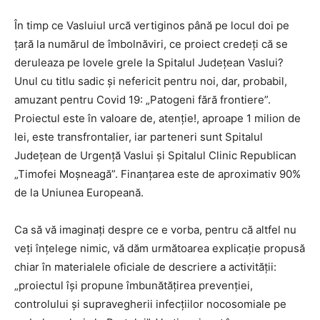
În timp ce Vasluiul urcă vertiginos până pe locul doi pe
țară la numărul de îmbolnăviri, ce proiect credeți că se
deruleaza pe lovele grele la Spitalul Județean Vaslui?
Unul cu titlu sadic și nefericit pentru noi, dar, probabil,
amuzant pentru Covid 19: „Patogeni fără frontiere”.
Proiectul este în valoare de, atenție!, aproape 1 milion de
lei, este transfrontalier, iar parteneri sunt Spitalul
Județean de Urgență Vaslui și Spitalul Clinic Republican
„Timofei Moșneagă”. Finanțarea este de aproximativ 90%
de la Uniunea Europeană.
Ca să vă imaginați despre ce e vorba, pentru că altfel nu
veți înțelege nimic, vă dăm următoarea explicație propusă
chiar în materialele oficiale de descriere a activității:
„proiectul își propune îmbunătățirea prevenției,
controlului și supravegherii infecțiilor nocosomiale pe