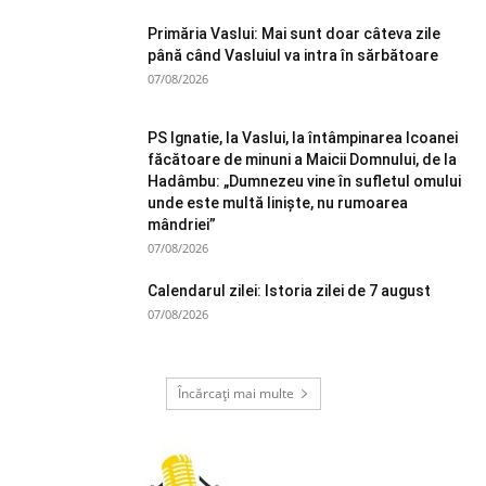
Primăria Vaslui: Mai sunt doar câteva zile
până când Vasluiul va intra în sărbătoare
07/08/2026
PS Ignatie, la Vaslui, la întâmpinarea Icoanei
făcătoare de minuni a Maicii Domnului, de la
Hadâmbu: „Dumnezeu vine în sufletul omului
unde este multă liniște, nu rumoarea
mândriei”
07/08/2026
Calendarul zilei: Istoria zilei de 7 august
07/08/2026
Încărcați mai multe