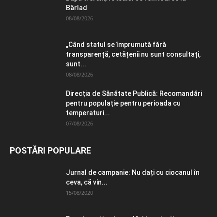
Bârlad
08/08/2026
„Când statul se împrumută fără
transparență, cetățenii nu sunt consultați,
sunt...
08/08/2026
Direcția de Sănătate Publică: Recomandări
pentru populație pentru perioada cu
temperaturi...
07/08/2026
POSTĂRI POPULARE
Jurnal de campanie: Nu dați cu ciocanul în
ceva, că vin...
15/08/2020