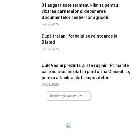
31 august este termenul-limită pentru
vizarea carnetelor și depunerea
documentelor rentierilor agricoli
07/08/2026
După trei ani, fotbalul se reîntoarce la
Bârlad
07/08/2026
USR Vaslui prezintă „Lista rușinii”: Primăriile
care nu s-au înrolat în platforma Ghiseul.ro,
pentru a facilita plata impozitelor
07/08/2026
Încărcați mai multe