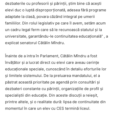
dezbaterile cu profesorii și părinții, știm bine că acești
elevi duc o luptă disproporționată, adesea fără programe
adaptate la clasă, povara căzând integral pe umerii
familiilor. Din rolul legislativ pe care îl avem, setăm acum
un cadru legal ferm care să le recunoască statutul și la
universitate, garantându-le continuitatea educațională” , a
explicat senatorul Cătălin Mîndru.
Înainte de a intra în Parlament, Cătălin Mîndru a fost
învățător și a lucrat direct cu elevi care aveau cerințe
educaționale speciale, cunoscând în detaliu eforturile lor
și limitele sistemului. De la preluarea mandatului, el a
păstrat această prioritate pe agendă prin consultări și
dezbateri constante cu părinții, organizațiile de profil și
specialiștii din educație. Din aceste discuții a reieșit,
printre altele, și o realitate dură: lipsa de continuitate din
momentul în care un elev cu CES termină liceul.