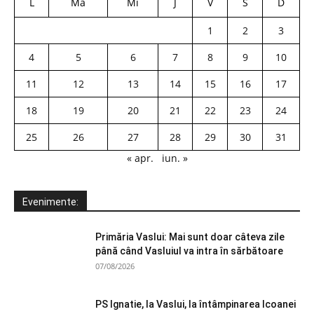
L
Ma
Mi
J
V
S
D
1
2
3
4
5
6
7
8
9
10
11
12
13
14
15
16
17
18
19
20
21
22
23
24
25
26
27
28
29
30
31
« apr.
iun. »
Evenimente:
Primăria Vaslui: Mai sunt doar câteva zile
până când Vasluiul va intra în sărbătoare
07/08/2026
PS Ignatie, la Vaslui, la întâmpinarea Icoanei