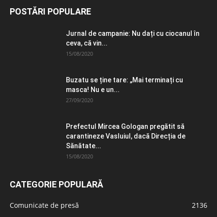
POSTĂRI POPULARE
Jurnal de campanie: Nu dați cu ciocanul în
ceva, că vin...
15/08/2020
Buzatu se ține tare: „Mai terminați cu
masca! Nu e un...
27/09/2020
Prefectul Mircea Gologan pregătit să
carantineze Vasluiul, dacă Direcția de
Sănătate...
15/08/2020
CATEGORIE POPULARĂ
Comunicate de presă
2136