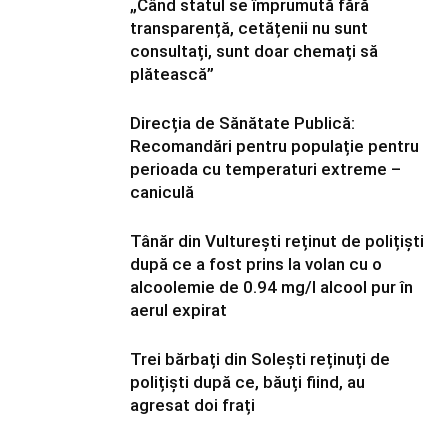
„Când statul se împrumută fără
transparență, cetățenii nu sunt
consultați, sunt doar chemați să
plătească”
Direcția de Sănătate Publică:
Recomandări pentru populație pentru
perioada cu temperaturi extreme –
caniculă
Tânăr din Vulturești reținut de polițiști
după ce a fost prins la volan cu o
alcoolemie de 0.94 mg/l alcool pur în
aerul expirat
Trei bărbați din Solești reținuți de
polițiști după ce, băuți fiind, au
agresat doi frați