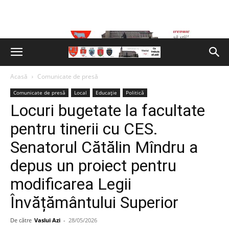
Acasă
Comunicate de presă
Comunicate de presă
Local
Educație
Politică
Locuri bugetate la facultate
pentru tinerii cu CES.
Senatorul Cătălin Mîndru a
depus un proiect pentru
modificarea Legii
Învățământului Superior
De către
Vaslui Azi
-
28/05/2026