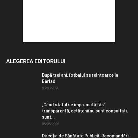
ALEGEREA EDITORULUI
După trei ani, fotbalul se reîntoarce la
Bârlad
08/08/2026
„Când statul se împrumută fără
transparență, cetățenii nu sunt consultați,
sunt...
08/08/2026
Direcția de Sănătate Publică: Recomandări