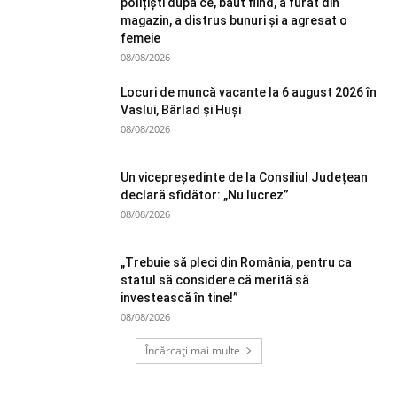
polițiști după ce, băut fiind, a furat din
magazin, a distrus bunuri și a agresat o
femeie
08/08/2026
Locuri de muncă vacante la 6 august 2026 în
Vaslui, Bârlad și Huși
08/08/2026
Un vicepreședinte de la Consiliul Județean
declară sfidător: „Nu lucrez”
08/08/2026
„Trebuie să pleci din România, pentru ca
statul să considere că merită să
investească în tine!”
08/08/2026
Încărcați mai multe