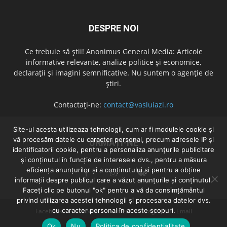
DESPRE NOI
Ce trebuie să știi! Anonimus General Media: Articole
informative relevante, analize politice și economice,
declarații și imagini semnificative. Nu suntem o agenție de
știri.
Contactați-ne:
contact@vasluiazi.ro
Site-ul acesta utilizeaza tehnologii, cum ar fi modulele cookie și
vă procesăm datele cu caracter personal, precum adresele IP și
URMAȚI-NE
identificatorii cookie, pentru a personaliza anunțurile publicitare
și conținutul în funcție de interesele dvs., pentru a măsura
eficiența anunțurilor și a conținutului și pentru a obține
informații despre publicul care a văzut anunțurile și conținutul.
Faceți clic pe butonul "ok" pentru a vă da consimțământul
privind utilizarea acestei tehnologii și procesarea datelor dvs.
cu caracter personal în aceste scopuri.
Facebook
Facebook
Twitter
Instagram
Email
Ok
Nu
Politica de confidentialitate