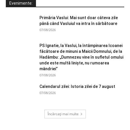
Evenimente:
Primăria Vaslui: Mai sunt doar câteva zile
până când Vasluiul va intra în sărbătoare
07/08/2026
PS Ignatie, la Vaslui, la întâmpinarea Icoanei
făcătoare de minuni a Maicii Domnului, de la
Hadâmbu: „Dumnezeu vine în sufletul omului
unde este multă liniște, nu rumoarea
mândriei”
07/08/2026
Calendarul zilei: Istoria zilei de 7 august
07/08/2026
Încărcați mai multe