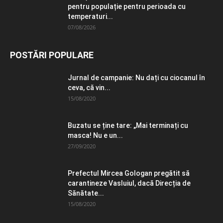
pentru populație pentru perioada cu
temperaturi...
07/08/2026
POSTĂRI POPULARE
Jurnal de campanie: Nu dați cu ciocanul în
ceva, că vin...
15/08/2020
Buzatu se ține tare: „Mai terminați cu
masca! Nu e un...
27/09/2020
Prefectul Mircea Gologan pregătit să
carantineze Vasluiul, dacă Direcția de
Sănătate...
15/08/2020