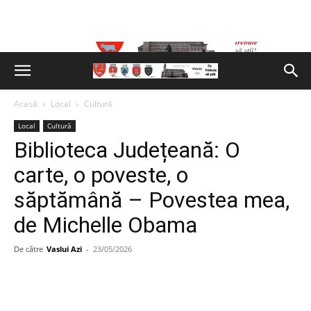
Acasă
Local
Cultură
Local
Cultură
Biblioteca Județeană: O
carte, o poveste, o
săptămână – Povestea mea,
de Michelle Obama
De către
Vaslui Azi
-
23/05/2026