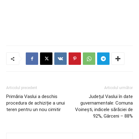
Articolul precedent
Articolul următor
Primăria Vaslui a deschis
Județul Vaslui în date
procedura de achiziție a unui
guvernamentale: Comuna
teren pentru un nou cimitir
Voinești, indicele sărăciei de
92%, Gârceni – 88%