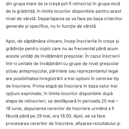
din grupa mare de la creşă pot fi reînscrişi în grupa mică
de la grădiniţă, în limita locurilor disponibile pentru acest
nivel de vârstă. Departajarea se va face pe baza criteriilor
generale și specifice, nu în funcție de vârstă.
Apoi, de săptămâna viitoare, încep înscrierile în creșe și
grădinițe pentru copiii care nu au frecventat până acum
aceste unități de învățământ preșcolar. În cazul înscrierii
într-o unitate de învățământ cu grupe de nivel preșcolar
și/sau antepreșcolar, părintele sau reprezentantul legal
are posibilitatea înregistrării a trei opțiuni în cererea-tip
de înscriere. Prima etapă de înscriere în baza celor trei
opțiuni exprimate, în limita locurilor disponibile după
etapa de reînscrieri, se desfășoară în perioada 25 mai –
18 iunie, depunerea cererilor de înscriere urmând a fi
făcută până pe 29 mai, ora 18.00. Apoi, se va face
procesarea cererilor de înscriere, afișarea rezultatului și