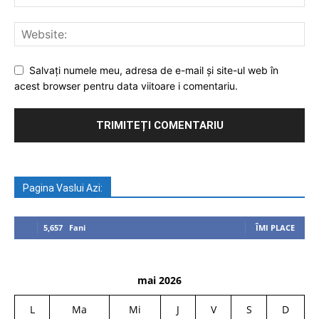
Salvați numele meu, adresa de e-mail și site-ul web în
acest browser pentru data viitoare i comentariu.
Pagina Vaslui Azi:
5,657
Fani
ÎMI PLACE
mai 2026
L
Ma
Mi
J
V
S
D