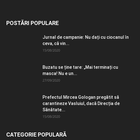
POSTĂRI POPULARE
Jurnal de campanie: Nu dați cu ciocanul în
ceva, că vin...
15/08/2020
Buzatu se ține tare: „Mai terminați cu
masca! Nu e un...
27/09/2020
Prefectul Mircea Gologan pregătit să
carantineze Vasluiul, dacă Direcția de
Sănătate...
15/08/2020
CATEGORIE POPULARĂ