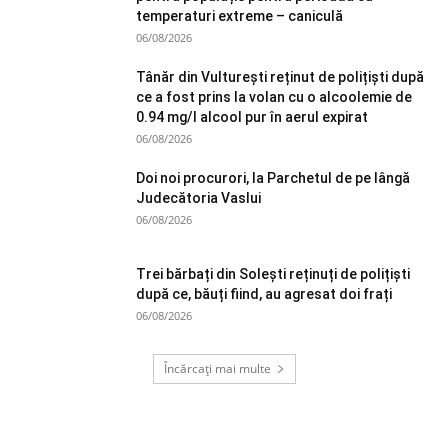
temperaturi extreme – caniculă
06/08/2026
Tânăr din Vulturești reținut de polițiști după
ce a fost prins la volan cu o alcoolemie de
0.94 mg/l alcool pur în aerul expirat
06/08/2026
Doi noi procurori, la Parchetul de pe lângă
Judecătoria Vaslui
06/08/2026
Trei bărbați din Solești reținuți de polițiști
după ce, băuți fiind, au agresat doi frați
06/08/2026
Încărcați mai multe