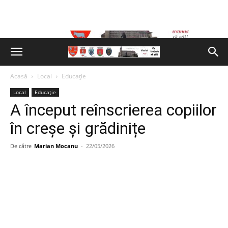
Acasă
Local
Educație
Local
Educație
A început reînscrierea copiilor
în creșe și grădinițe
De către
Marian Mocanu
-
22/05/2026