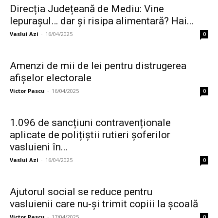
Direcția Județeană de Mediu: Vine
Iepurașul… dar și risipa alimentară? Hai...
Vaslui Azi
-
16/04/2025
0
Amenzi de mii de lei pentru distrugerea
afișelor electorale
Victor Pascu
-
16/04/2025
0
1.096 de sancțiuni contravenționale
aplicate de polițiștii rutieri șoferilor
vasluieni în...
Vaslui Azi
-
16/04/2025
0
Ajutorul social se reduce pentru
vasluienii care nu-și trimit copiii la școală
Victor Pascu
-
17/04/2025
0