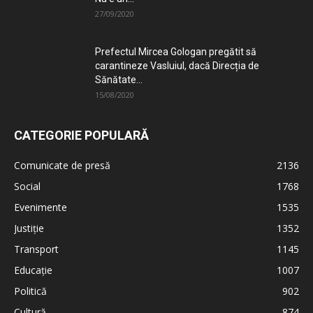
27/09/2020
Prefectul Mircea Gologan pregătit să
carantineze Vasluiul, dacă Direcția de
Sănătate...
15/08/2020
CATEGORIE POPULARĂ
Comunicate de presă
2136
Social
1768
Evenimente
1535
Justiție
1352
Transport
1145
Educație
1007
Politică
902
Cultură
874