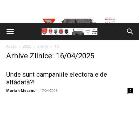
Acasă
2025
aprilie
16
Arhive Zilnice: 16/04/2025
Unde sunt campaniile electorale de
altădată?!
Marian Mocanu
-
17/04/2025
0