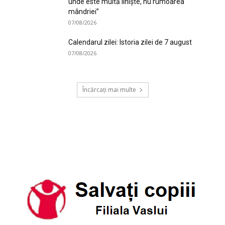
unde este multă liniște, nu rumoarea
mândriei”
07/08/2026
Calendarul zilei: Istoria zilei de 7 august
07/08/2026
Încărcați mai multe