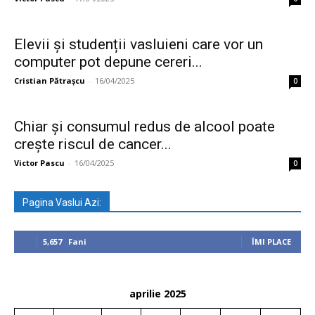
Elevii și studenții vasluieni care vor un
computer pot depune cereri...
Cristian Pătrașcu
-
16/04/2025
0
Chiar și consumul redus de alcool poate
crește riscul de cancer...
Victor Pascu
-
16/04/2025
0
Pagina Vaslui Azi:
5,657
Fani
ÎMI PLACE
aprilie 2025