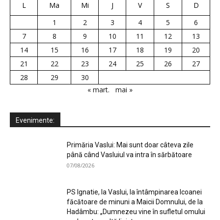
L
Ma
Mi
J
V
S
D
1
2
3
4
5
6
7
8
9
10
11
12
13
14
15
16
17
18
19
20
21
22
23
24
25
26
27
28
29
30
« mart.
mai »
Evenimente:
Primăria Vaslui: Mai sunt doar câteva zile
până când Vasluiul va intra în sărbătoare
07/08/2026
PS Ignatie, la Vaslui, la întâmpinarea Icoanei
făcătoare de minuni a Maicii Domnului, de la
Hadâmbu: „Dumnezeu vine în sufletul omului