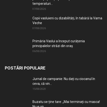
temperaturi...
07/08/2026
Copii vasluieni cu dizabilități, în tabără la Vama
Veche
07/08/2026
Primăria Vaslui a început curățenia
principalelor străzi din oraș
06/08/2026
POSTĂRI POPULARE
Jurnal de campanie: Nu dați cu ciocanul în
ceva, că vin...
15/08/2020
Buzatu se ține tare: „Mai terminați cu masca!
Nu e un...