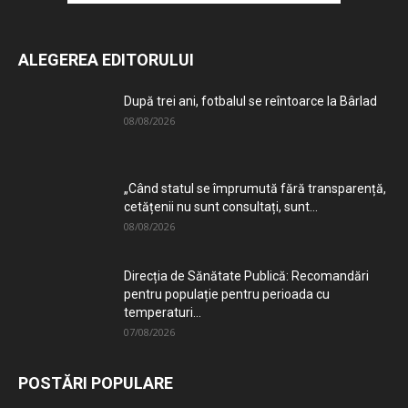
ALEGEREA EDITORULUI
După trei ani, fotbalul se reîntoarce la Bârlad
08/08/2026
„Când statul se împrumută fără transparență,
cetățenii nu sunt consultați, sunt...
08/08/2026
Direcția de Sănătate Publică: Recomandări
pentru populație pentru perioada cu
temperaturi...
07/08/2026
POSTĂRI POPULARE