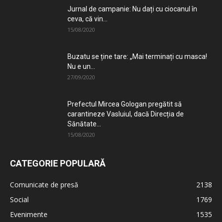
Jurnal de campanie: Nu dați cu ciocanul în
ceva, că vin...
15/08/2020
Buzatu se ține tare: „Mai terminați cu masca!
Nu e un...
27/09/2020
Prefectul Mircea Gologan pregătit să
carantineze Vasluiul, dacă Direcția de
Sănătate...
15/08/2020
CATEGORIE POPULARĂ
Comunicate de presă
2138
Social
1769
Evenimente
1535