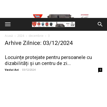
Acasă
2024
decembrie
3
Arhive Zilnice: 03/12/2024
Locuințe protejate pentru persoanele cu
dizabilități și un centru de zi...
Vaslui Azi
-
03/12/2024
0