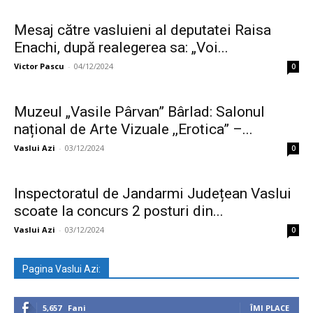
Mesaj către vasluieni al deputatei Raisa
Enachi, după realegerea sa: „Voi...
Victor Pascu
-
04/12/2024
0
Muzeul „Vasile Pârvan” Bârlad: Salonul
național de Arte Vizuale ,,Erotica” –...
Vaslui Azi
-
03/12/2024
0
Inspectoratul de Jandarmi Județean Vaslui
scoate la concurs 2 posturi din...
Vaslui Azi
-
03/12/2024
0
Pagina Vaslui Azi:
5,657
Fani
ÎMI PLACE