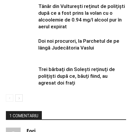
Tânăr din Vulturești reținut de polițiști
după ce a fost prins la volan cu o
alcoolemie de 0.94 mg/l alcool pur în
aerul expirat
Doi noi procurori, la Parchetul de pe
lângă Judecătoria Vaslui
Trei bărbați din Solești reținuți de
polițiști după ce, băuți fiind, au
agresat doi frați
1 COMENTARIU
Eori