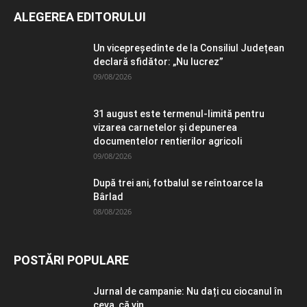
ALEGEREA EDITORULUI
Un vicepreședinte de la Consiliul Județean
declară sfidător: „Nu lucrez”
09/08/2026
31 august este termenul-limită pentru
vizarea carnetelor și depunerea
documentelor rentierilor agricoli
09/08/2026
După trei ani, fotbalul se reîntoarce la
Bârlad
08/08/2026
POSTĂRI POPULARE
Jurnal de campanie: Nu dați cu ciocanul în
ceva, că vin...