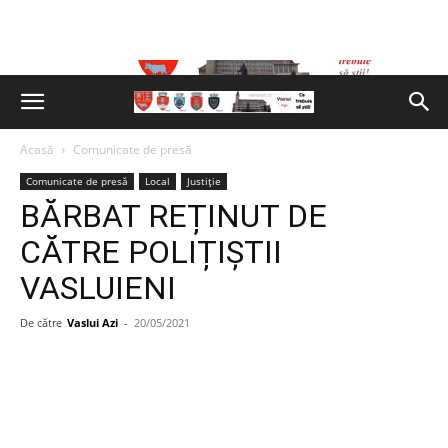
Acasă
Comunicate de presă
Comunicate de presă
Local
Justiție
BĂRBAT REȚINUT DE
CĂTRE POLIȚIȘTII
VASLUIENI
De către
Vaslui Azi
-
20/05/2021