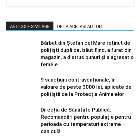
ARTICOLE SIMILARE
DE LA ACELAȘI AUTOR
Bărbat din Ștefan cel Mare reținut de
polițiști după ce, băut fiind, a furat din
magazin, a distrus bunuri și a agresat o
femeie
9 sancțiuni contravenționale, în
valoare de peste 3000 lei, aplicate de
polițiștii de la Protecția Animalelor
Direcția de Sănătate Publică:
Recomandări pentru populație pentru
perioada cu temperaturi extreme –
caniculă