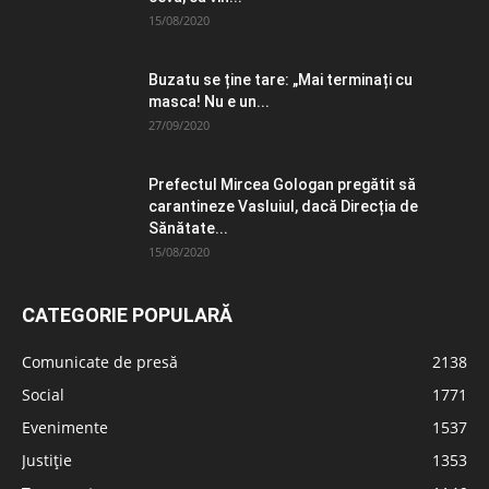
15/08/2020
Buzatu se ține tare: „Mai terminați cu
masca! Nu e un...
27/09/2020
Prefectul Mircea Gologan pregătit să
carantineze Vasluiul, dacă Direcția de
Sănătate...
15/08/2020
CATEGORIE POPULARĂ
Comunicate de presă
2138
Social
1771
Evenimente
1537
Justiție
1353