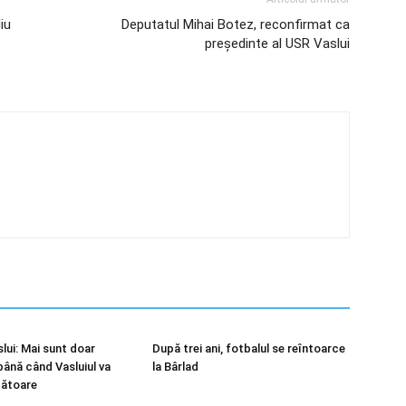
iu
Deputatul Mihai Botez, reconfirmat ca
președinte al USR Vaslui
lui: Mai sunt doar
După trei ani, fotbalul se reîntoarce
până când Vasluiul va
la Bârlad
bătoare