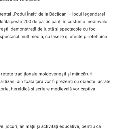
ental „Podul Înalt“ de la Băcăoani – locul legendarei
 defila peste 200 de participanți în costume medievale,
rești, demonstrații de luptă și spectacole cu foc –
n spectacol multimedia, cu lasere și efecte pirotehnice
rețete tradiționale moldovenești și mâncăruri
rtizani din toată țara vor fi prezenți cu obiecte lucrate
sătorie, heraldică și scriere medievală vor captiva
e, jocuri, animații și activități educative, pentru ca