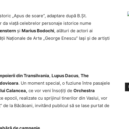
storic „Apus de soare“, adaptare după B.Șt.
r da viață celebrelor personaje istorice nume
enstern
și
Marius Bodochi
, alături de actori ai
ății Naționale de Arte „George Enescu“ Iași și de artiști
mpoierii din Transilvania
,
Lupus Dacus
,
The
ldovioara
. Un moment special, o fuziune între pasajele
 lui Calancea,
ce vor veni însoțiți de
Orchestra
e epocii, realizate cu sprijinul tinerilor din Vaslui, vor
 de la Băcăoani, invitând publicul să se lase purtat de
i tabără de campanie