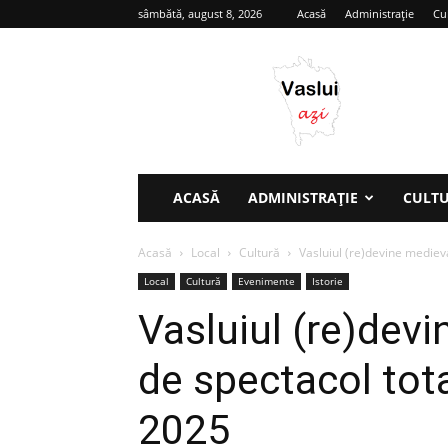
sâmbătă, august 8, 2026
Acasă
Administrație
Cu
Vaslui
azi
ACASĂ
ADMINISTRAȚIE
CULT
Acasă
Local
Cultură
Vasluiul (re)devine medieval:
Local
Cultură
Evenimente
Istorie
Vasluiul (re)devin
de spectacol total
2025