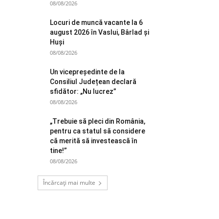
08/08/2026
Locuri de muncă vacante la 6
august 2026 în Vaslui, Bârlad și
Huși
08/08/2026
Un vicepreședinte de la
Consiliul Județean declară
sfidător: „Nu lucrez”
08/08/2026
„Trebuie să pleci din România,
pentru ca statul să considere
că merită să investească în
tine!”
08/08/2026
Încărcați mai multe