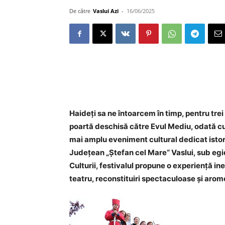
De către
Vaslui Azi
-
16/06/2025
Haideți sa ne întoarcem în timp, pentru trei z
poartă deschisă către Evul Mediu, odată cu a
mai amplu eveniment cultural dedicat istor
Județean „Ștefan cel Mare“ Vaslui, sub egid
Culturii, festivalul propune o experiență ine
teatru, reconstituiri spectaculoase și arom