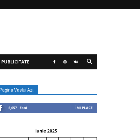
 PUBLICITATE
Pagina Vaslui Azi:
5,657
Fani
ÎMI PLACE
iunie 2025