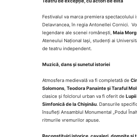
Teatru de excepție, cu actori de elită
Festivalul va marca premiera spectacolului i
Delavrancea, în regia Antonellei Cornici. Vo
legendare ale scenei românești,
Maia Morg
Ateneului Național Iași, studenți ai Universit
de teatru independent.
Muzică, dans și sunetul istoriei
Atmosfera medievală va fi completată de
Ci
Solomons
,
Teodora Panainte și Taraful Mo
clasice și folclorul urban va fi oferit de
Lupii
Simfonică de la Chișinău
. Dansurile specific
însufleți Ansamblul Monumental „Podul Înalt“
ritmurile vremurilor apuse.
Reconstituiri istorice, cavaleri, domnițe ș