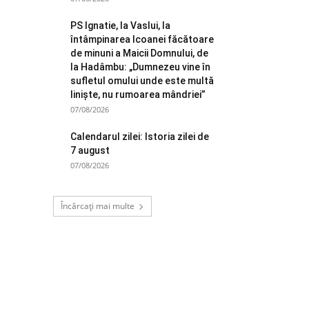
PS Ignatie, la Vaslui, la
întâmpinarea Icoanei făcătoare
de minuni a Maicii Domnului, de
la Hadâmbu: „Dumnezeu vine în
sufletul omului unde este multă
liniște, nu rumoarea mândriei”
07/08/2026
Calendarul zilei: Istoria zilei de
7 august
07/08/2026
Încărcați mai multe