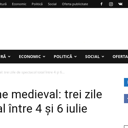
ltură
Economic
Politică
Social
Oferta publicitate
URĂ
ECONOMIC
POLITICĂ
SOCIAL
OFERTA
 trei zile de spectacol total între 4 și 6...
e medieval: trei zile
 între 4 și 6 iulie