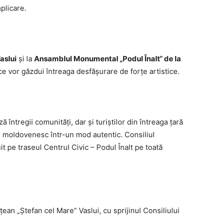
mplicare.
aslui
și la
Ansamblul Monumental „Podul Înalt“ de la
 ce vor găzdui întreaga desfășurare de forțe artistice.
ă întregii comunități, dar și turiștilor din întreaga țară
ul moldovenesc într-un mod autentic. Consiliul
t pe traseul Centrul Civic – Podul Înalt pe toată
an „Ștefan cel Mare“ Vaslui, cu sprijinul Consiliului