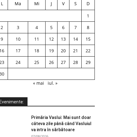
L
Ma
Mi
J
V
S
D
1
2
3
4
5
6
7
8
9
10
11
12
13
14
15
16
17
18
19
20
21
22
23
24
25
26
27
28
29
30
« mai
iul. »
Evenimente:
Primăria Vaslui: Mai sunt doar
câteva zile până când Vasluiul
va intra în sărbătoare
07/08/2026