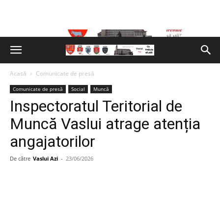
Acasă
Comunicate de presă
Comunicate de presă
Social
Muncă
Inspectoratul Teritorial de
Muncă Vaslui atrage atenția
angajatorilor
De către
Vaslui Azi
-
23/06/2026