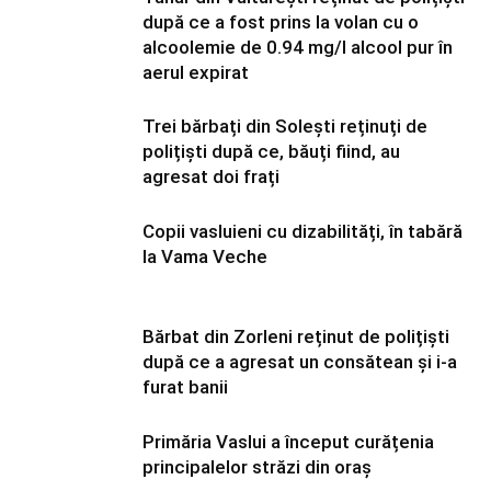
după ce a fost prins la volan cu o
alcoolemie de 0.94 mg/l alcool pur în
aerul expirat
Trei bărbați din Solești reținuți de
polițiști după ce, băuți fiind, au
agresat doi frați
Copii vasluieni cu dizabilități, în tabără
la Vama Veche
Bărbat din Zorleni reținut de polițiști
după ce a agresat un consătean și i-a
furat banii
Primăria Vaslui a început curățenia
principalelor străzi din oraș