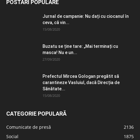
POSTĂRI POPULARE
Jurnal de campanie: Nu dați cu ciocanul în
ceva, că vin...
15/08/2020
Buzatu se ține tare: „Mai terminați cu
masca! Nu e un...
27/09/2020
Prefectul Mircea Gologan pregătit să
carantineze Vasluiul, dacă Direcția de
Sănătate...
15/08/2020
CATEGORIE POPULARĂ
Comunicate de presă
2136
Social
1875