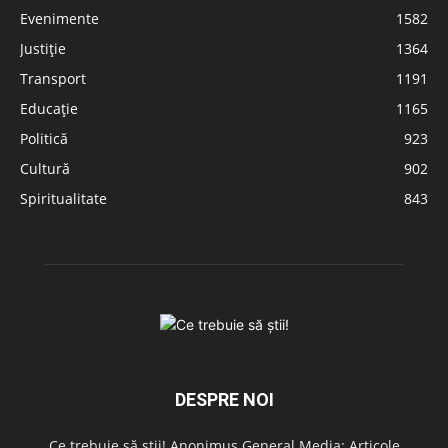
Evenimente
1582
Justiție
1364
Transport
1191
Educație
1165
Politică
923
Cultură
902
Spiritualitate
843
DESPRE NOI
Ce trebuie să știi! Anonimus General Media: Articole