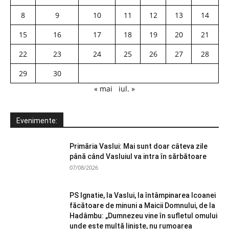
8
9
10
11
12
13
14
15
16
17
18
19
20
21
22
23
24
25
26
27
28
29
30
« mai
iul. »
Evenimente:
Primăria Vaslui: Mai sunt doar câteva zile
până când Vasluiul va intra în sărbătoare
07/08/2026
PS Ignatie, la Vaslui, la întâmpinarea Icoanei
făcătoare de minuni a Maicii Domnului, de la
Hadâmbu: „Dumnezeu vine în sufletul omului
unde este multă liniște, nu rumoarea