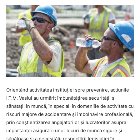
Orientând activitatea instituţiei spre prevenire, acţiunile
I.T.M. Vaslui au urmărit îmbunătăţirea securităţii şi
sănătăţii în muncă, în special, în domeniile de activitate cu
riscuri majore de accidentare şi îmbolnăvire profesională,
prin conştientizarea angajatorilor şi lucrătorilor asupra
importanţei asigurării unor locuri de muncă sigure şi
sănătoase şi a necesităţii respectării legislaţiei în