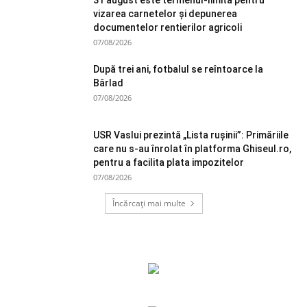
31 august este termenul-limită pentru
vizarea carnetelor și depunerea
documentelor rentierilor agricoli
07/08/2026
După trei ani, fotbalul se reîntoarce la
Bârlad
07/08/2026
USR Vaslui prezintă „Lista rușinii”: Primăriile
care nu s-au înrolat în platforma Ghiseul.ro,
pentru a facilita plata impozitelor
07/08/2026
Încărcați mai multe