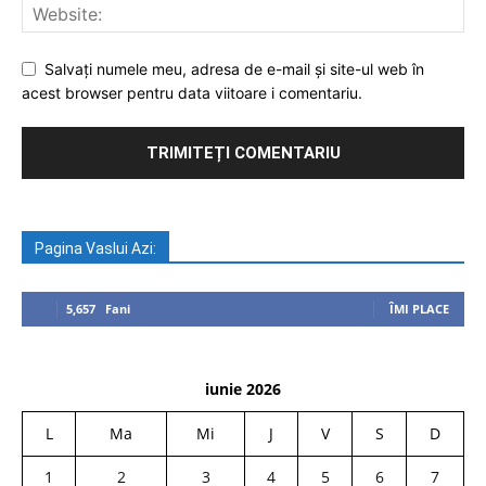
Salvați numele meu, adresa de e-mail și site-ul web în
acest browser pentru data viitoare i comentariu.
Pagina Vaslui Azi:
5,657
Fani
ÎMI PLACE
iunie 2026
L
Ma
Mi
J
V
S
D
1
2
3
4
5
6
7