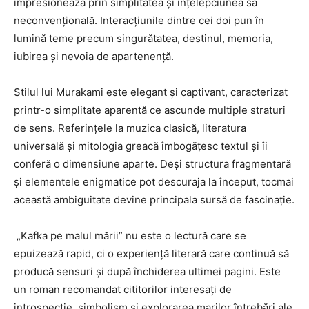
impresionează prin simplitatea și înțelepciunea sa
neconvențională. Interacțiunile dintre cei doi pun în
lumină teme precum singurătatea, destinul, memoria,
iubirea și nevoia de apartenență.
Stilul lui Murakami este elegant și captivant, caracterizat
printr-o simplitate aparentă ce ascunde multiple straturi
de sens. Referințele la muzica clasică, literatura
universală și mitologia greacă îmbogățesc textul și îi
conferă o dimensiune aparte. Deși structura fragmentară
și elementele enigmatice pot descuraja la început, tocmai
această ambiguitate devine principala sursă de fascinație.
„Kafka pe malul mării” nu este o lectură care se
epuizează rapid, ci o experiență literară care continuă să
producă sensuri și după închiderea ultimei pagini. Este
un roman recomandat cititorilor interesați de
introspecție, simbolism și explorarea marilor întrebări ale