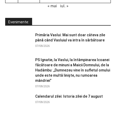
« mai
iul. »
Evenimente:
Primăria Vaslui: Mai sunt doar câteva zile
până când Vasluiul va intra în sărbătoare
07/08/2026
PS Ignatie, la Vaslui, la întâmpinarea Icoanei
făcătoare de minuni a Maicii Domnului, de la
Hadâmbu: „Dumnezeu vine în sufletul omului
unde este multă liniște, nu rumoarea
mândriei”
07/08/2026
Calendarul zilei: Istoria zilei de 7 august
07/08/2026