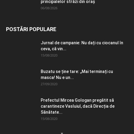
principalelor străzi din oraș
06/08/2026
POSTĂRI POPULARE
Jurnal de campanie: Nu dați cu ciocanul în
ceva, că vin...
15/08/2020
Buzatu se ține tare: „Mai terminați cu
masca! Nu e un...
27/09/2020
Prefectul Mircea Gologan pregătit să
carantineze Vasluiul, dacă Direcția de
Sănătate...
15/08/2020