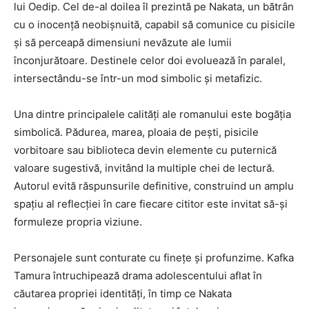
lui Oedip. Cel de-al doilea îl prezintă pe Nakata, un bătrân
cu o inocență neobișnuită, capabil să comunice cu pisicile
și să perceapă dimensiuni nevăzute ale lumii
înconjurătoare. Destinele celor doi evoluează în paralel,
intersectându-se într-un mod simbolic și metafizic.
Una dintre principalele calități ale romanului este bogăția
simbolică. Pădurea, marea, ploaia de pești, pisicile
vorbitoare sau biblioteca devin elemente cu puternică
valoare sugestivă, invitând la multiple chei de lectură.
Autorul evită răspunsurile definitive, construind un amplu
spațiu al reflecției în care fiecare cititor este invitat să-și
formuleze propria viziune.
Personajele sunt conturate cu finețe și profunzime. Kafka
Tamura întruchipează drama adolescentului aflat în
căutarea propriei identități, în timp ce Nakata