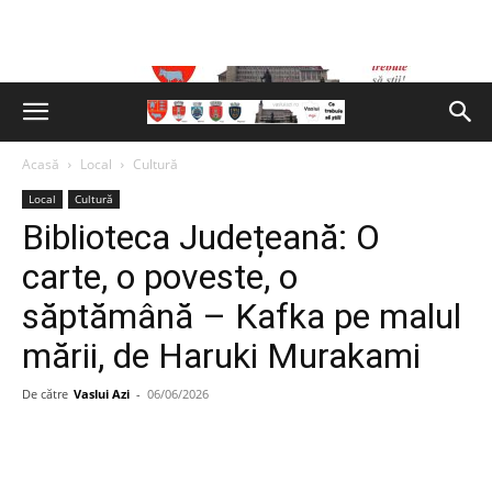
Acasă
Local
Cultură
Local
Cultură
Biblioteca Județeană: O
carte, o poveste, o
săptămână – Kafka pe malul
mării, de Haruki Murakami
De către
Vaslui Azi
-
06/06/2026