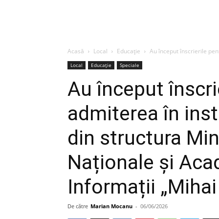
Acasă
Local
Educație
Au început înscrierile pen
Local
Educație
Speciale
Au început înscri
admiterea în inst
din structura Min
Naționale și Aca
Informații „Mihai
De către
Marian Mocanu
-
06/06/2026