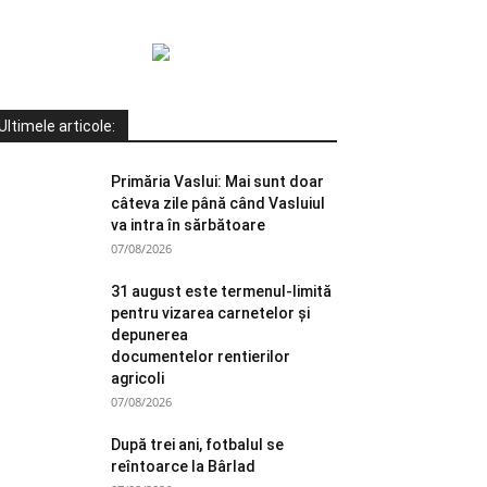
Ultimele articole:
Primăria Vaslui: Mai sunt doar
câteva zile până când Vasluiul
va intra în sărbătoare
07/08/2026
31 august este termenul-limită
pentru vizarea carnetelor și
depunerea
documentelor rentierilor
agricoli
07/08/2026
După trei ani, fotbalul se
reîntoarce la Bârlad