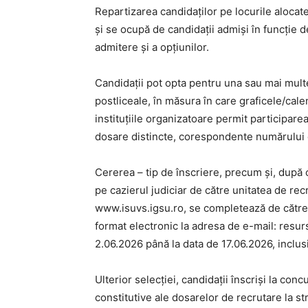
Repartizarea candidaților pe locurile alocate
și se ocupă de candidații admiși în funcție d
admitere și a opțiunilor.
Candidaţii pot opta pentru una sau mai multe 
postliceale, în măsura în care graficele/cal
instituţiile organizatoare permit participare
dosare distincte, corespondente numărului 
Cererea – tip de înscriere, precum și, după 
pe cazierul judiciar de către unitatea de rec
www.isuvs.igsu.ro, se completează de către 
format electronic la adresa de e-mail: res
2.06.2026 până la data de 17.06.2026, inclus
Ulterior selecției, candidaţii înscriși la c
constitutive ale dosarelor de recrutare la 