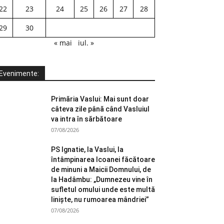
22
23
24
25
26
27
28
29
30
« mai
iul. »
Evenimente:
Primăria Vaslui: Mai sunt doar
câteva zile până când Vasluiul
va intra în sărbătoare
07/08/2026
PS Ignatie, la Vaslui, la
întâmpinarea Icoanei făcătoare
de minuni a Maicii Domnului, de
la Hadâmbu: „Dumnezeu vine în
sufletul omului unde este multă
liniște, nu rumoarea mândriei”
07/08/2026