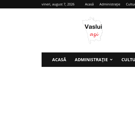
vineri, august 7, 2026
Acasă
Administrație
Cultu
Vaslui
azi
ACASĂ
ADMINISTRAȚIE
CULT