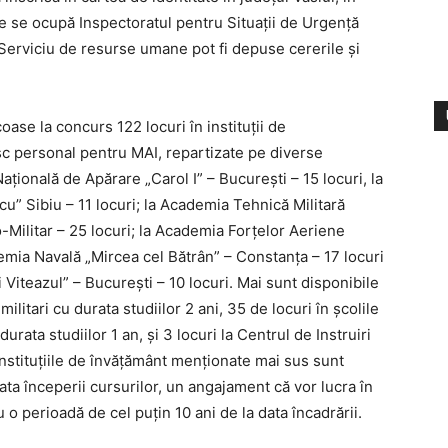
e se ocupă Inspectoratul pentru Situații de Urgență
ui Serviciu de resurse umane pot fi depuse cererile și
ase la concurs 122 locuri în instituții de
c personal pentru MAI, repartizate pe diverse
aţională de Apărare „Carol I” – București – 15 locuri, la
” Sibiu – 11 locuri; la Academia Tehnică Militară
co-Militar – 25 locuri; la Academia Forţelor Aeriene
emia Navală „Mircea cel Bătrân” – Constanța – 17 locuri
 Viteazul” – București – 10 locuri. Mai sunt disponibile
militari cu durata studiilor 2 ani, 35 de locuri în școlile
rata studiilor 1 an, și 3 locuri la Centrul de Instruiri
instituțiile de învățământ menționate mai sus sunt
 data începerii cursurilor, un angajament că vor lucra în
 o perioadă de cel puțin 10 ani de la data încadrării.