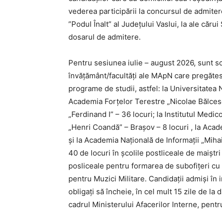
vederea participării la concursul de admiter
”Podul Înalt” al Județului Vaslui, la ale căr
dosarul de admitere.
Pentru sesiunea iulie – august 2026, sunt sco
învățământ/facultăți ale MApN care pregătes
programe de studii, astfel: la Universitatea N
Academia Forțelor Terestre „Nicolae Bălcescu
„Ferdinand I” – 36 locuri; la Institutul Medi
„Henri Coandă” – Brașov – 8 locuri , la Acad
și la Academia Naţională de Informaţii „Mihai
40 de locuri în școlile postliceale de maiștri 
posliceale pentru formarea de subofițeri cu du
pentru Muzici Militare. Candidații admiși în 
obligați să încheie, în cel mult 15 zile de la
cadrul Ministerului Afacerilor Interne, pentru