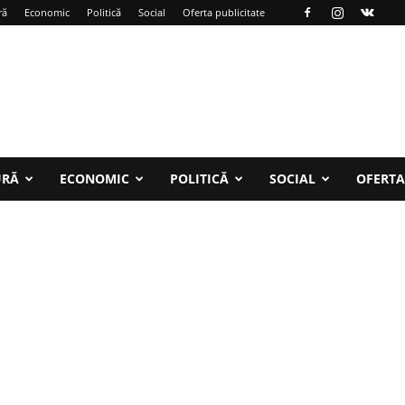
ră
Economic
Politică
Social
Oferta publicitate
URĂ
ECONOMIC
POLITICĂ
SOCIAL
OFERTA