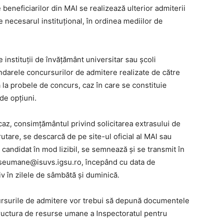
 beneficiarilor din MAI se realizează ulterior admiterii
e necesarul instituțional, în ordinea mediilor de
instituţii de învăţământ universitar sau şcoli
endarele concursurilor de admitere realizate de către
a la probele de concurs, caz în care se constituie
de opțiuni.
caz, consimțământul privind solicitarea extrasului de
rutare, se descarcă de pe site-ul oficial al MAI sau
candidat în mod lizibil, se semnează și se transmit în
urseumane@isuvs.igsu.ro, începând cu data de
iv în zilele de sâmbătă și duminică.
oncursurile de admitere vor trebui să depună documentele
structura de resurse umane a Inspectoratul pentru