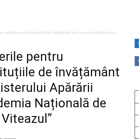
tru admiterea în instituțiile de învățământ din structura Ministerului...
erile pentru
ituțiile de învățământ
isterului Apărării
demia Națională de
 Viteazul”