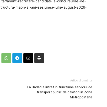
litar/anunt-recrutare-candidati-la-concursurile-de-
-structura-mapn-si-ani-sesiunea-iulie-august-2026-
Articolul următor
La Bârlad a intrat în funcțiune serviciul de
transport public de călători în Zona
Metropolitană