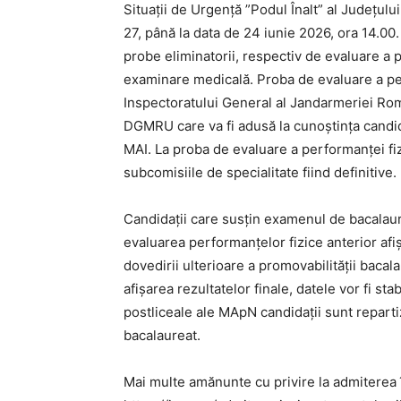
Situații de Urgență ”Podul Înalt” al Județului
27, până la data de 24 iunie 2026, ora 14.00.
probe eliminatorii, respectiv de evaluare a 
examinare medicală. Proba de evaluare a per
Inspectoratului General al Jandarmeriei Român
DGMRU care va fi adusă la cunoștința candidaț
MAI. La proba de evaluare a performanței fi
subcomisiile de specialitate fiind definitive.
Candidații care susțin examenul de bacalaure
evaluarea performanțelor fizice anterior afiș
dovedirii ulterioare a promovabilității bacal
afișarea rezultatelor finale, datele vor fi sta
postliceale ale MApN candidații sunt reparti
bacalaureat.
Mai multe amănunte cu privire la admiterea în