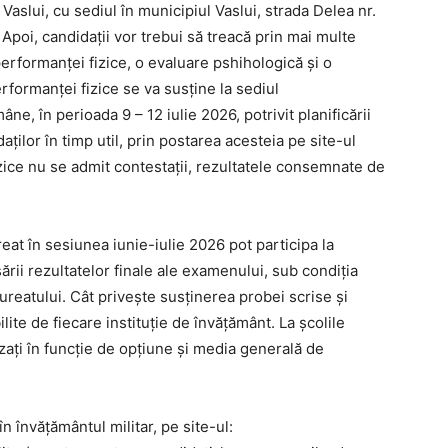
 Vaslui, cu sediul în municipiul Vaslui, strada Delea nr.
 Apoi, candidații vor trebui să treacă prin mai multe
performanței fizice, o evaluare pshihologică și o
formanței fizice se va susține la sediul
e, în perioada 9 – 12 iulie 2026, potrivit planificării
ilor în timp util, prin postarea acesteia pe site-ul
zice nu se admit contestații, rezultatele consemnate de
at în sesiunea iunie-iulie 2026 pot participa la
ării rezultatelor finale ale examenului, sub condiția
aureatului. Cât privește susținerea probei scrise și
bilite de fiecare instituție de învățământ. La școlile
zați în funcție de opțiune și media generală de
 învățământul militar, pe site-ul: