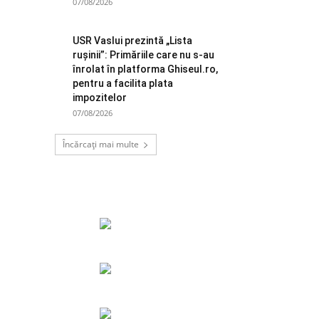
07/08/2026
USR Vaslui prezintă „Lista
rușinii”: Primăriile care nu s-au
înrolat în platforma Ghiseul.ro,
pentru a facilita plata
impozitelor
07/08/2026
Încărcați mai multe