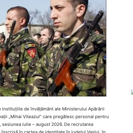
 instituţiile de învăţământ ale Ministerului Apărării
mații „Mihai Viteazul” care pregătesc personal pentru
), sesiunea iulie – august 2026. De recrutarea
înscrisă în cartea de identitate în județul Vaslui, în