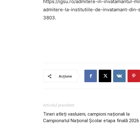
https://igsu.ro/admitere-in-invatamantul-mi
admitere-la-institutiile-de-invatamant-din
3803.
Acțiune
Articolul precedent
Tineri atleți vasluieni, campioni naționali la
Campionatul Național Școlar etapa finală 2026