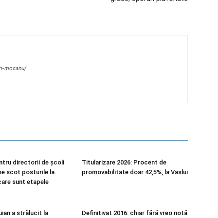
ian-mocanu/
tru directorii de școli
Titularizare 2026: Procent de
e scot posturile la
promovabilitate doar 42,5%, la Vaslui
care sunt etapele
uian a strălucit la
Definitivat 2016: chiar fără vreo notă