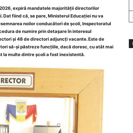
 2026, expiră mandatele majorității directorilor
i. Dat fiind că, se pare, Ministerul Educației nu va
semnarea noilor conducători de școli, Inspectoratul
edura de numire prin detașare în interesul
ectori și 48 de directori adjuncți vacante. Este de
tori să-și păstreze funcțiile, dacă doresc, cu atât mai
 la multe dintre școli a fost inexistentă.