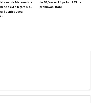
Național de Matematică
de 10, Vasluiul E pe locul 13 ca
40 de elevi din țară s-au
promovabilitate
cul I pentru Luca
tău