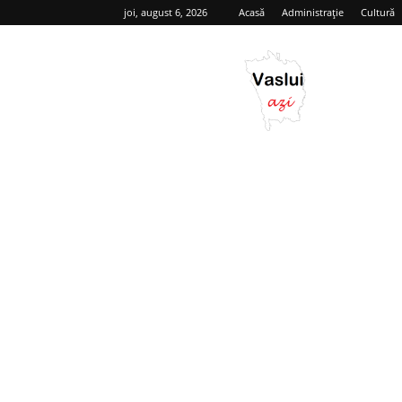
joi, august 6, 2026
Acasă
Administrație
Cultură
Vaslui
azi