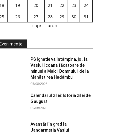
18
19
20
21
22
23
24
25
26
27
28
29
30
31
« apr.
iun. »
Evenimente:
PS Ignatie va întâmpina, joi, la
Vaslui, Icoana făcătoare de
minuni a Maicii Domnului, de la
Mănăstirea Hadâmbu
05/08/2026
Calendarul zilei: Istoria zilei de
5 august
05/08/2026
Avansări în grad la
Jandarmeria Vaslui