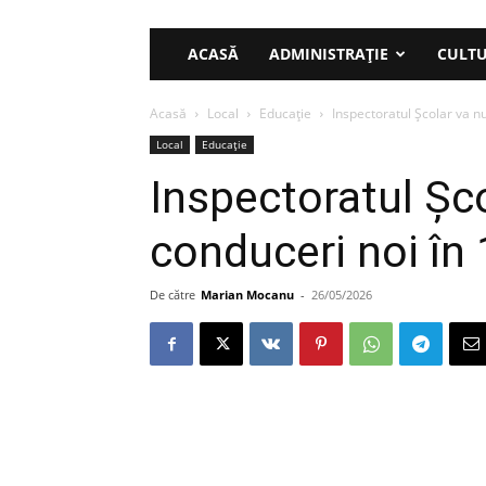
ACASĂ
ADMINISTRAȚIE
CULT
Acasă
Local
Educație
Inspectoratul Școlar va nu
Local
Educație
Inspectoratul Șc
conduceri noi în 
De către
Marian Mocanu
-
26/05/2026