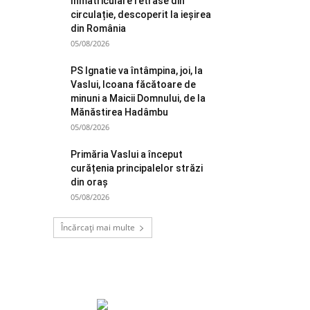
înmatriculare retrase din
circulație, descoperit la ieșirea
din România
05/08/2026
PS Ignatie va întâmpina, joi, la
Vaslui, Icoana făcătoare de
minuni a Maicii Domnului, de la
Mănăstirea Hadâmbu
05/08/2026
Primăria Vaslui a început
curățenia principalelor străzi
din oraș
05/08/2026
Încărcați mai multe