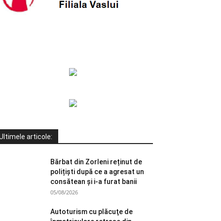
Ultimele articole:
Bărbat din Zorleni reținut de
polițiști după ce a agresat un
consătean și i-a furat banii
05/08/2026
Autoturism cu plăcuţe de