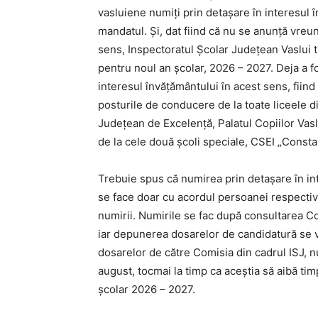
vasluiene numiți prin detașare în interesul 
mandatul. Și, dat fiind că nu se anunță vreu
sens, Inspectoratul Școlar Județean Vaslui t
pentru noul an școlar, 2026 – 2027. Deja a 
interesul învățământului în acest sens, fiind 
posturile de conducere de la toate liceele di
Județean de Excelență, Palatul Copiilor Vaslu
de la cele două școli speciale, CSEI „Consta
Trebuie spus că numirea prin detașare în int
se face doar cu acordul persoanei respective
numirii. Numirile se fac după consultarea Co
iar depunerea dosarelor de candidatură se v
dosarelor de către Comisia din cadrul ISJ, n
august, tocmai la timp ca aceștia să aibă ti
școlar 2026 – 2027.