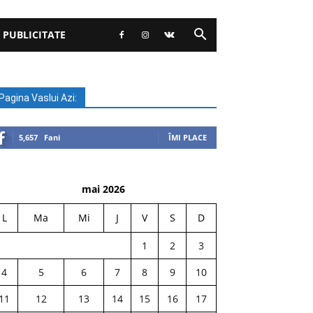
 PUBLICITATE
Pagina Vaslui Azi:
5,657
Fani
ÎMI PLACE
mai 2026
L
Ma
Mi
J
V
S
D
1
2
3
4
5
6
7
8
9
10
11
12
13
14
15
16
17