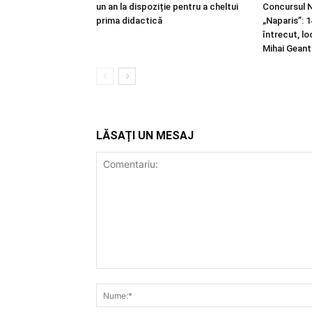
un an la dispoziție pentru a cheltui
Concursul 
prima didactică
„Naparis”: 1
întrecut, lo
Mihai Gean
LĂSAȚI UN MESAJ