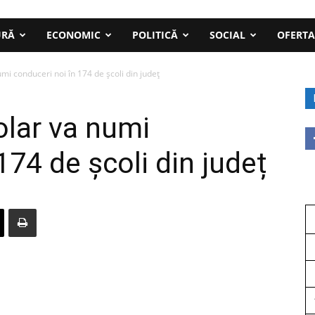
URĂ
ECONOMIC
POLITICĂ
SOCIAL
OFERTA
mi conduceri noi în 174 de școli din județ
olar va numi
174 de școli din județ