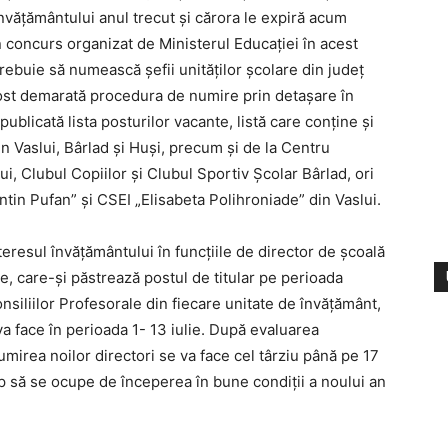
învățământului anul trecut și cărora le expiră acum
n concurs organizat de Ministerul Educației în acest
rebuie să numească șefii unităților școlare din județ
fost demarată procedura de numire prin detașare în
publicată lista posturilor vacante, listă care conține și
n Vaslui, Bârlad și Huși, precum și de la Centru
i, Clubul Copiilor și Clubul Sportiv Școlar Bârlad, ori
ntin Pufan” și CSEI „Elisabeta Polihroniade” din Vaslui.
eresul învățământului în funcțiile de director de școală
, care-și păstrează postul de titular pe perioada
nsiliilor Profesorale din fiecare unitate de învățământ,
a face în perioada 1- 13 iulie. După evaluarea
umirea noilor directori se va face cel târziu până pe 17
mp să se ocupe de începerea în bune condiții a noului an