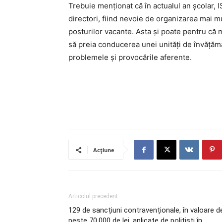
Trebuie menționat că în actualul an școlar, IS
directori, fiind nevoie de organizarea mai m
posturilor vacante. Asta și poate pentru că 
să preia conducerea unei unități de învățămâ
problemele și provocările aferente.
Acțiune
Articolul precedent
129 de sancțiuni contravenționale, în valoare d
peste 70.000 de lei, aplicate de polițiști în