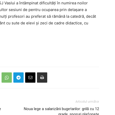
J Vaslui a întâmpinat dificultăți în numirea noilor
ultor sesiuni de pentru ocuparea prin detașare a
mulți profesori au preferat să rămână la catedră, decât
nt cu sute de elevi și zeci de cadre didactice, cu
Articolul următor
e
Noua lege a salarizării bugetarilor: grilă cu 12
grade, sporuri plafonate