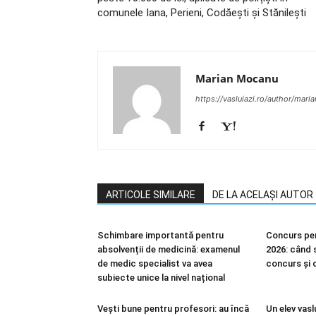
comunele Iana, Perieni, Codăești și Stănilești
Marian Mocanu
https://vasluiazi.ro/author/mar
ARTICOLE SIMILARE
DE LA ACELAȘI AUTOR
Schimbare importantă pentru
Concurs pen
absolvenții de medicină: examenul
2026: când s
de medic specialist va avea
concurs și 
subiecte unice la nivel național
Vești bune pentru profesori: au încă
Un elev vasl